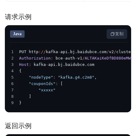
请求示例
Java
复制
1
PUT http
:
/
/
kafka
-
api
.
bj
.
baidubce
.
com
/
v2
/
clusters
2
Authorization
:
 bce
-
auth
-
v1
/
ALTAKaiKeDfBD880eMWBE
3
Host
:
 kafka
-
api
.
bj
.
baidubce
.
4
{
5
"nodeType"
:
"kafka.g4.c2m8"
,
6
"couponIds"
:
[
7
"xxxxx"
8
]
9
}
返回示例