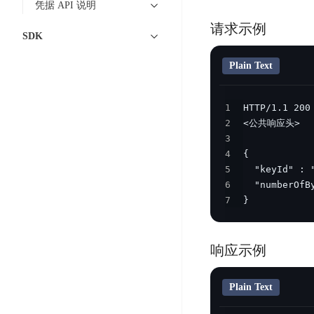
智
凭据 API 说明
语
区
备
能
音
块
请求示例
份
平
SDK
超
技
链
BCB
台
级
术
Plain Text
表
DataBuilder
链
人
格
BaaS
城
脸
存
平
1
市
识
储
台
2
时
别
TableStorage
3
空
超
人
4
大
级
5
体
数
链
CDN
6
分
据
数
与
7
}
析
分
内
字
边
语
析
容
商
缘
言
DMI
分
品
响应示例
服
处
发
可
务
理
网
信
安
Plain Text
技
络
登
全
术
CDN
记