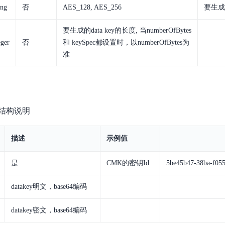
ing
否
AES_128, AES_256
要生成
实时整合文本、图像、PDF等多模态数据，生成高质量结构化报告
严格按照人工编排工作流对话，适用于严谨的业务流程
多智能体协作
要生成的data key的长度, 当numberOfBytes
可结合全网实时信息进行智能问答，能力丰富强大
支持自定义导入并官方预置多个子Agent,协同完成复杂 场景任务
eger
否
和 keySpec都设置时，以numberOfBytes为
准
AI云原生与一体机
百度百舸·AI计算平台
结构说明
销一体化AI应用
大模型训推一体化基础设施，十万卡大规模集群
描述
示例值
原生产品
百度百舸一体机
政务大模型原生产品体系
搭载百舸异构计算平台，提供高效的异构资源管理
是
CMK的密钥Id
5be45b47-38ba-f055
千帆一体机
覆盖全场景的医疗AI生态
搭载千帆大模型工具链平台，内置文心与精选开源大模型
datakey明文，base64编码
向量数据库
datakey密文，base64编码
户全生命周期营销闭环
VectorDB 纯自研高性能、高性价比、生态丰富且即开即用