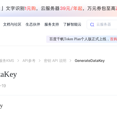
文档与社区
生态伙伴
服务支持
了解智能云
百度千帆Token Plan个人版正式上线，
首购
AI应用方案
智慧工业
服务KMS
API参考
密钥 API 说明
GenerateDataKey
知一
合作伙伴赋能
学习认证
行业解读
千帆社区
AI赋能
企服推荐
千帆AI加速器
联系我们
新闻动态
元新购券
全栈AI能力赋能应用开发
百度搭子DuMate
择计费模式
署
百度千帆·大模型服务及Agent开发平台
能源行业企
taKey
中心
合作伙伴培训
实践案例
线上大模型案例课程
你的超级AI助手 真干活 用搭子
验
域名注册服务
行时
培训认证
行业白皮书
我要建议
最新资讯
端到端语音语言大模型
.9元
.COM域名注册29元起
道
学练考认一站式平台
权威、全面的行业报告解读
产品及服务官方反
百度智能云业内最
槛部署7x24小时个人超级助手
基于跨模态大模型，体验超拟人对话
快速搭建企业AI知识库问答平台
客悦智能客服
船舶与海洋
合作伙伴课程中心
千帆杯AI参赛作品
线上产品实操课程
-19
益
智能商标注册
课程学习
分析师报告
我要投诉
公告通知
大模型语音合成
law
百度百舸AI算力管理
合作伙伴人才认证
线下培育
减6000元
首购275元，多买多省
全场景课程体系
权威机构云市场趋势解读
产品及服务官方投
最新公告通知及时
云计算服务
大模型升级语音合成，音色更自然
PP-StructureV3
ey
low 编排平台
飞桨企业赋能
人才认证
限时招募中
建站特惠
多模态基础大模型，去幻觉、逻辑推理和代码能力明显增强
高效文档解析模型，复杂结构和多栏布局文档处理优势显著
大模型文档解析
信息公告
助手
返利 最高8万元
企业首购SSL证书5折
学习中心