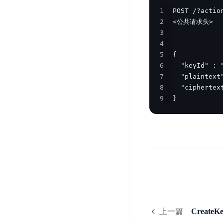
DDoS
平
1
图
海
防
2
台
像
外
护
3
识
CDN
服
超
4
别
务
级
动
5
链
图
6
态
应
可
7
像
加
用
信
8
搜
速
防
存
9
}
索
DRCDN
火
证
墙
图
边
WAF
像
缘
增
计
云
混
强
算
安
合
广
节
全
云
BML
目
点
中
全
混
BEC
心
功
合
能
边
安
云
上一篇
CreateK
AI
缘
全
管