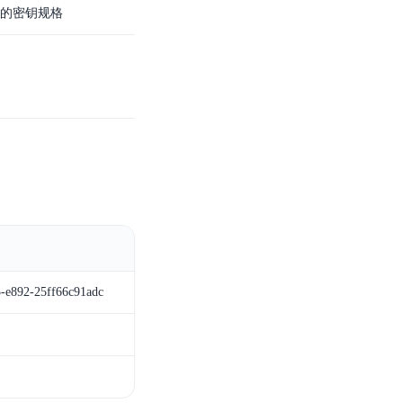
的密钥规格
零算法基础定制高精度AI模型
全功能AI开发平台BML
提供一站式AI开发、训练及推理环境，
AI安全护栏
多模态大模型的安全围栏，助力企业内容合规
MapReduce计算集群服务
供全托管的Hadoop/Spark计算集群服务，安全可靠
-e892-25ff66c91adc