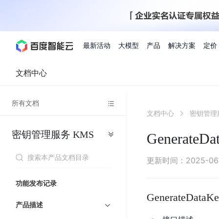
最新活动
大模型
产品
解决方案
定价
文档中心
查看全部活动
进入千帆大模型平台
百度智能云全部产品
全部解决方案
了解定价
文档与社区
了解合作伙伴体系
进入服务与支持
云智一体3.0
所有文档
AI应用与智能体
文档中心
密钥管理
精选活动
价格计算器
文档
关于合作伙伴
基础服务
市场活动
成为合作伙伴
增值服务-百度智能云
最佳实践
优惠上云
价格详情
开发者资源
新手专享
上云领万
百度千帆
精选推荐
精选推荐
自由搭配产品组合，轻松预估成本
了解定价模式，合理选
密钥管理服务
KMS
Hermes Agent应用部
GenerateDa
百度千帆·大模型服务及Agent开发平台
我们的伙伴体系
代理销售伙伴
千帆AI应用开发者
人
存
智
物
以Agent为核心的一站式企业级大模型服务平台
云服务器品类特惠
新客限时体
自助工具
2026 百度AI开发者大会
大模型专家服务
智能中国 | 数字化转型进
DuClaw
行业解决方案
人工智能
工
储
能
联
云服务器2核4G低至39元/年
企业数字员工9
提供常见使用问题快速解决通道
开启「万物一体」新纪元
提供常见使用问题快速解决通
联合央视聚焦企业数字化转型
一键部署DuClaw，零门
通用解决方案
百度伐谋
查询合作伙伴
解决方案销售伙伴
SDK中心
百
对
MapReduce
物
更新时间
：
2025-06
智
大
网
百度千帆
智能应用
度
象
联
免费试用体验馆
文心大模型
企业专享权
解决方案实践
智能助手
文心 Moment 大会
云专家服务
智能中国 | 标杆案例
流
云服务器 BCC
10分钟快速部署OpenC
能
数
服
客悦
优秀伙伴展示
技术合作伙伴
API平台
智能体
语音技术
千
存
网
注册并完成实名认证，立即体验热门产品
权益礼包至高可
功能发布记录
式
提供常见使用问题快速解决通道
文心大模型 5.0 正式版上线
一对一定制化支持服务
云智一体赋能千行百业
安全稳定，提供高弹性的
据
务
帆
储
核
ERNIE 4.5 Turbo
ERNIE 5.1
GenerateDataK
快速搭建与AI Workf
计
图像技术
文字识别
数字员工-营销内容创作
精品案例展示
服务伙伴
示例代码中心
人工智能热销榜
模
BOS
心
云推广大使
产品描述
工单服务
企业支持计划
搜索能力登顶国内，预训练成本仅为业界6%
百度网盘企业版
算
人脸与人体
语言与知识
搭建私有知识库与AI
型
套
新购1元，AI能力引擎量包低至75折
推荐新客下单
数字员工-组件开放平台