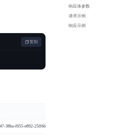
基于业务本体驱动的企业数据智能平台
百度智能云千帆AI原生应用商店
GLM-5.2
云服务器39元/年起，领万元券包
响应体参数
赋能企业AI原生应用创新
提供一站式、开箱即用的AI服务
近千款AI应用，解锁多元体验
文本生成模型，支持 1M 上下文，长程任务执行更稳定、工程规范遵循更可靠
百度伐谋
查看详情
请求示例
查看详情
查看详情
态一站获取
全球领先的可商用自我演化超级智能体
kimi-k2.6
响应示例
dOS生态适配
文本生成模型，同时支持文本、图片与视频输入，思考与非思考模式，对话与 Agent 任务
Hogee
复制
企业一站式AI营销应用
Qwen3.5-397B-A17B
原生视觉语言模型，具备强大的代码生成与智能体能力，对于各类智能体场景具有良好的泛化性
百度一见视觉智能体平台
识别服务
云边协同、自主进化的视觉智能体平台
秒哒
模型开发
无代码应用搭建平台
百度千帆·大模型服务及Agent开发平台
RedClaw
以Agent为核心的一站式企业级大模型服务平台
万能AI助手，让想法直接发生
百度胜算·数据智能平台
基于业务本体驱动的企业数据智能平台
47-38ba-f055-e892-25ff66c91adc
零门槛AI开发平台EasyDL