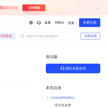
备案
控制台
免费注册
登录
问问AI助手
5折秒杀
立即试用
搜索本产品文档关键词
企业实名认证有什么福利？
如何免费试用百度智
方案
智慧政务
模型与应用
有问题
一站式企业级大模型服务
热门产品
AI体验中心
Dumate
业管理系统智能化升级
政务智能体的百度搜索解决方案
提供一站式、开箱即用的AI服务
预约专家咨询
百度搭子DuMate
百度智能云大模型系列课程
云服务器BCC
馈渠道
新动态
你的超级AI助手 真干活 用搭子
500+节免费观看 持续更新
工程大模型解决方案
智慧水务智能体解决方案
Duclaw
其他大模型
百度千帆·大模型服务及Agent开发平台
千帆大模型平台
本页目录
诉渠道
了解
以Agent为核心的一站式企业级大模型服务平台
Deepseek-V4-Flash
GenerateDataKey
文本生成模型，通过更小的模型参数与激活规模，提供更为快捷、经济的 API 服务
百度胜算·数据智能平台
请求体参数
企业实名认证专属权益
大模型专家服务
热门AI能力