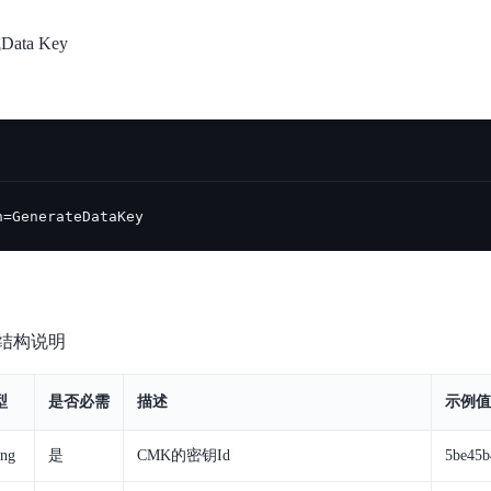
数亿用户验证的企业数字资产管理平台，集智能管理、多人协作、大文件极速传输于一体
18 种格式解析，结构化输出文档关键信息
生态伙伴方案
端到端语音语言大模型
公告通知
线索转化入口
课程
国内短信套餐包
ta Key
更强的深度思考能力
考试中心
基于Cross-Attention跨模态语音大模型，体验超拟人对话
看图识万物
船舶与海洋工程大模型解决方案
产品公告与服务动
大模型系列课程一站观看
企业首购限时0.99元起
，计算密集型应用专享
视觉+多模态大模型，万物精准识别
大模型语音合成
BaiduLinuxClou
政务智能体的百度搜索解决方案
在事实性、指令遵循、智能体等能力上均有显著提升
音色具备更高的自然度、丰富的情感表达等特点
智能文档分析
能源行业企业管理系统智能化升级解决方案
生态适配指南
提供官网搭建、web应用搭建、云上学习和测试等场景的服务
文心大模型驱动，一站式文档处理
大模型声音复刻
先进、高效的文档解析模型，专为文档元素识别设计
录制5秒音频，即可极速复刻音色
智慧水务智能体解决方案
生态兼容性全景图
文字识别
n=GenerateDataKey
拓展的云存储服务
覆盖多种场景、多种语言的高精度整图文字检测和
图像增强
地址和公网带宽，增加用户使用弹性
去雾增强放大，重建高清无损图像
Agent开发工具链
结构说明
大模型声音复刻
体验AI方案
丰富的Agent开发工具、一站式创建
面向企业客户在游戏、营销、直播、办公等场景提供高效稳定的一站式解决方案
基于大模型zero-shot技术，随时随地录制数秒音频
型
是否必需
描述
示例值
自主规划Agent
内置多种AI助手常见能力，深入理解用户意图，智能调度多种MCP工具
自主思考并规划任务，适用于基础或日常的业务流程
ing
是
CMK的密钥Id
5be45b
工作流Agent