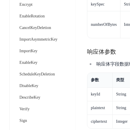
工
网
keySpec
Str
Encrypt
超3000万全行业词条，800万用户共吸纳
度
BLS
智
关
伐
消
能
EnableRotation
智能生成PPT
百度AI搜索
BSG
谋
息
物
智能大纲汇总，文库资源沉淀
numberOfBytes
Int
数
CancelKeyDeletion
百
服
联
据
度
务
网
ImportAsymmetricKey
流
一
for
解
转
AI原生应用
见
Kafka
决
响应体参数
ImportKey
平
方
智
消
台
伐谋
百度智能云客悦
EnableKey
案
响应体字段数据
能
息
CloudFlow
全球领先的可商用自我演化超级智能体
大模型驱动的服务营
代
服
度
ScheduleKeyDeletion
极
码
务
家-
参数
类型
秒哒
九州·政务大模型
速
DisableKey
助
for
AIOT
无代码应用搭建平台
构建“1+1+5+∞”
文
手
RocketMQ
语
keyId
String
DescribeKey
件
百度智能云数字员工
百度智能云灵医
音
文
千
缓
平
内容运营等8款数字员工焕新上线！免费体验！
医疗AI大模型，构建
plaintext
String
Verify
字
帆
存
台
识
数
RapidFS
百度一见
百战·数智营销
Sign
ciphertext
Integer
别
据
云边协同、自主进化的视觉智能体平台
赋能合作伙伴打造客
云