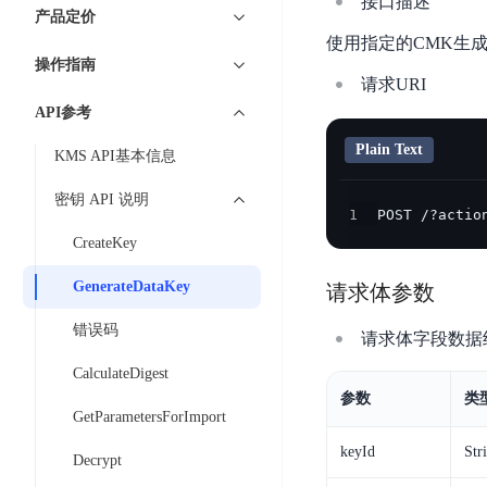
7 × 24 小时在线提供服务
复杂业务专属支持
接口描述
云
BSC
AI原生应用商店
云市场
新手入门
ERNIE X1 Turbo
产品定价
DeepSeek-V4
服
件
磁
云计算
数
搭建官网在线客服与
大模型增值服务上新
免费大模型
使用指定的CMK生成Da
云服务器BCC
具备更长的思维链，
务
结构创新和超高上下文效率、Agent 能力得到专项优化
GPU云服务器
盘
时
特惠榜单
网站建设
入门指南
据
操作指南
工信部教考中心大模型证书6折
入门到进阶，
及
计算
存储
配备GPU的云端服务器
CDS
序
请求URI
ERNIE X1.1
可
语音识别
ERNIE 5.0-正式版
Agent
营销服务
安全服务
最佳实践
时
网络
数据库
API参考
文
视
原生全模态大模型，基础能力全面升级
开
轻量应用服务器
空
人脸识别
件
化
大数据
容器
发
Plain Text
行业智能
企业应用
KMS API基本信息
数
PaddleOCR-VL
ERNIE 4.5 Turbo VL
存
Sugar
平
文字识别
安全
CDN与边缘
据
全新多模理解模型，图片理解、创作、翻译、代码等能力显著
储
BI
分析决策
公司服务
密钥 API 说明
台
对象存储BOS
库
1
POST /?actio
CFS
管理运维
混合云
图像识别
Elasticsearch
稳定、安全、高效、高可
百
TSDB
智能办公
人工智能
CreateKey
并
操作系统
度
数
物
ARM云
弹性公网IP
MCP及Agent开发
行
GenerateDataKey
生活休闲
API商城
胜
据
请求体参数
联
应用产品
文
为用户访问公网提供IP
算
仓
网
错误码
MCP组件
件
精选Agent
请求体字段数据
库
智能应用
行业应用
DuClaw
安
百度云手机
存
聚合优质工具与MCP服务
官方能力直达，快速
PALO
CalculateDigest
全
视频云平台
企业服务
DuMate
储
参数
类
日
套
百度搜索
全能AI助手
PFS
地图服务
GetParametersForImport
秒
志
件
25年搜索沉淀，权威高质多模态信源
哒
存
keyId
Str
服
Decrypt
天
储
百度百科
深度研究Agent
百
务