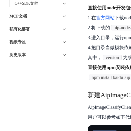
工
网
C++SDK文档
超3000万全行业词条，800万用户共吸纳
度
BLS
智
直接使用node开发
关
伐
消
能
MCP文档
智能生成PPT
百度AI搜索
BSG
1.在
官方网站
下载no
谋
息
物
智能大纲汇总，文库资源沉淀
数
2.将下载的
aip-node-
百
服
联
私有化部署
据
度
务
网
3.进入目录，运行npm i
流
视频专区
一
for
解
转
4.把目录当做模块依
AI原生应用
见
Kafka
决
平
历史版本
方
其中，
version
为
智
消
台
伐谋
百度智能云客悦
案
能
息
直接使用npm安装依
CloudFlow
全球领先的可商用自我演化超级智能体
大模型驱动的服务营
代
服
度
npm install baidu-aip
极
码
务
家-
秒哒
九州·政务大模型
速
助
for
AIOT
无代码应用搭建平台
构建“1+1+5+∞”
文
新建AipImageCla
手
RocketMQ
语
件
百度智能云数字员工
百度智能云灵医
音
文
千
缓
AipImageClas
平
内容运营等8款数字员工焕新上线！免费体验！
医疗AI大模型，构建
字
帆
存
台
用户可以参考如下代码新建一
识
数
RapidFS
百度一见
百战·数智营销
别
据
云边协同、自主进化的视觉智能体平台
赋能合作伙伴打造客
云