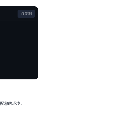
基于业务本体驱动的企业数据智能平台
百度智能云千帆AI原生应用商店
GLM-5.2
云服务器39元/年起，领万元券包
赋能企业AI原生应用创新
提供一站式、开箱即用的AI服务
近千款AI应用，解锁多元体验
文本生成模型，支持 1M 上下文，长程任务执行更稳定、工程规范遵循更可靠
百度伐谋
查看详情
复制
查看详情
查看详情
态一站获取
全球领先的可商用自我演化超级智能体
kimi-k2.6
dOS生态适配
文本生成模型，同时支持文本、图片与视频输入，思考与非思考模式，对话与 Agent 任务
Hogee
企业一站式AI营销应用
Qwen3.5-397B-A17B
原生视觉语言模型，具备强大的代码生成与智能体能力，对于各类智能体场景具有良好的泛化性
百度一见视觉智能体平台
识别服务
云边协同、自主进化的视觉智能体平台
秒哒
模型开发
无代码应用搭建平台
百度千帆·大模型服务及Agent开发平台
RedClaw
以Agent为核心的一站式企业级大模型服务平台
万能AI助手，让想法直接发生
百度胜算·数据智能平台
基于业务本体驱动的企业数据智能平台
以适配您的环境。
零门槛AI开发平台EasyDL