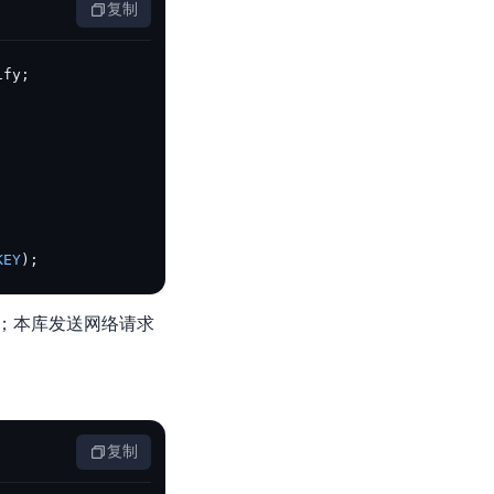
复制
ify
;
KEY
)
;
；本库发送网络请求
复制