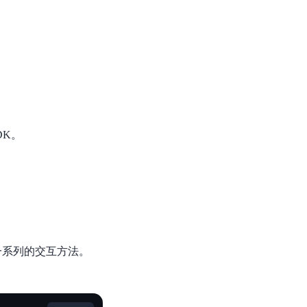
零算法基础定制高精度AI模型
全功能AI开发平台BML
提供一站式AI开发、训练及推理环境，
DK。
AI安全护栏
多模态大模型的安全围栏，助力企业内容合规
MapReduce计算集群服务
供全托管的Hadoop/Spark计算集群服务，安全可靠
供了一系列的交互方法。