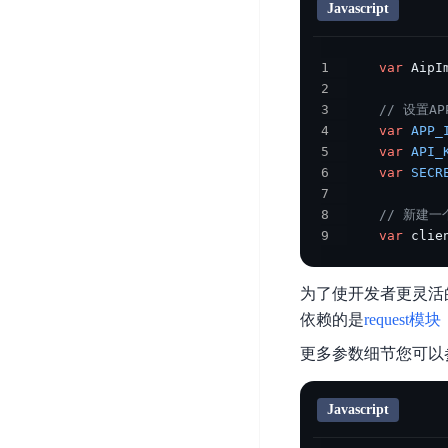
智
Javascript
语
区
备
能
音
块
份
平
超
技
链
BCB
1
var
 AipI
台
级
术
2
表
DataBuilder
链
3
// 设置APP
人
格
BaaS
城
4
var
APP_
脸
存
平
5
var
API_
市
识
储
台
6
var
SECR
时
别
TableStorage
7
空
超
8
// 新建
人
大
级
9
var
 clie
体
数
链
CDN
分
据
数
与
析
为了使开发者更灵活
分
内
字
边
依赖的是
request模块
语
析
容
商
缘
言
DMI
分
品
更多参数细节您可以
服
处
发
可
务
理
网
信
安
Javascript
技
络
登
全
术
CDN
记