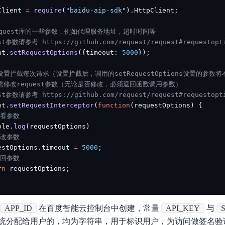
Client 
=
require
(
"baidu-aip-sdk"
)
.
HttpClient
;
equest库的一些参数，例如代理服务地址，超时时间等
st参数请参考 https://github.com/request/request#requestopti
nt
.
setRequestOptions
(
{
timeout
:
5000
}
)
;
设置拦截每次请求（设置拦截后，调用的setRequestOptions设置的参数将
按需修改request参数（无论是否修改，必须返回函数调用参数）
st参数请参考 https://github.com/request/request#requestopti
nt
.
setRequestInterceptor
(
function
(
requestOptions
)
{
查看参数
ole
.
log
(
requestOptions
)
修改参数
estOptions
.
timeout 
=
5000
;
返回参数
rn
 requestOptions
;
APP_ID
在百度智能云控制台中创建，常量
API_KEY
与
统分配给用户的，均为字符串，用于标识用户，为访问做签名验证