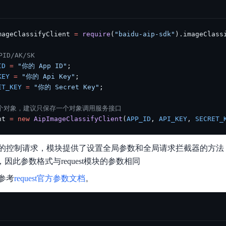
mageClassifyClient 
=
require
(
"baidu-aip-sdk"
)
.
imageClass
ID/AK/SK
ID
=
"你的 App ID"
;
KEY
=
"你的 Api Key"
;
ET_KEY
=
"你的 Secret Key"
;
一个对象，建议只保存一个对象调用服务接口
nt 
=
new
AipImageClassifyClient
(
APP_ID
,
API_KEY
,
SECRET_
的控制请求，模块提供了设置全局参数和全局请求拦截器的方法
，因此参数格式与request模块的参数相同
参考
request官方参数文档
。