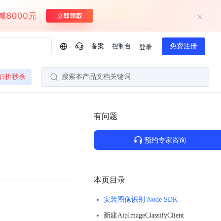
备案
控制台
免费注册
登录
问问AI助手
购5折秒杀
搜索本产品文档关键词
企业实名认证有什么福利？
如何免费试用百度智
方案
智慧政务
模型与应用
有问题
一站式企业级大模型服务
热门产品
AI体验中心
Dumate
业管理系统智能化升级
政务智能体的百度搜索解决方案
提供一站式、开箱即用的AI服务
预约专家咨询
百度搭子DuMate
百度智能云大模型系列课程
云服务器BCC
馈渠道
新动态
你的超级AI助手 真干活 用搭子
500+节免费观看 持续更新
工程大模型解决方案
智慧水务智能体解决方案
Duclaw
其他大模型
百度千帆·大模型服务及Agent开发平台
千帆大模型平台
本页目录
诉渠道
了解
以Agent为核心的一站式企业级大模型服务平台
Deepseek-V4-Flash
安装图像识别 Node SDK
文本生成模型，通过更小的模型参数与激活规模，提供更为快捷、经济的 API 服务
百度胜算·数据智能平台
新建AipImageClassifyClient
企业实名认证专属权益
大模型专家服务
热门AI能力