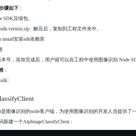
实时整合文本、图像、PDF等多模态数据，生成高质量结构化报告
严格按照人工编排工作流对话，适用于严谨的业务流程
包步骤如下
：
多智能体协作
de SDK压缩包。
可结合全网实时信息进行智能问答，能力丰富强大
支持自定义导入并官方预置多个子Agent,协同完成复杂 场景任务
sdk-version.zip
解压后，复制到工程文件夹中。
nstall安装sdk依赖库
赖
AI云原生与一体机
版本号，添加完成后，用户就可以在工程中使用图像识别 Node S
百度百舸·AI计算平台
赖
：
销一体化AI应用
大模型训推一体化基础设施，十万卡大规模集群
-sdk
原生产品
百度百舸一体机
政务大模型原生产品体系
搭载百舸异构计算平台，提供高效的异构资源管理
ssifyClient
千帆一体机
sifyClient是图像识别的node客户端，为使用图像识别的开发人员提
覆盖全场景的医疗AI生态
搭载千帆大模型工具链平台，内置文心与精选开源大模型
个AipImageClassifyClient：
向量数据库
户全生命周期营销闭环
VectorDB 纯自研高性能、高性价比、生态丰富且即开即用