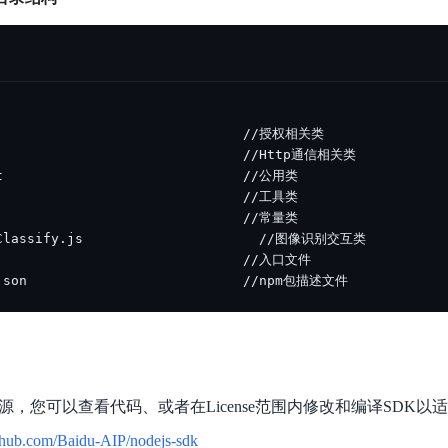
数亿用户验证的企业数字资产管理平台，集智能管理、多人协作、大文件极速传输于一体
18 种格式解析，结构化输出文档关键信息
生态伙伴方案
端到端语音语言大模型
公告通知
线索转化入口
课程
国内短信套餐包
更强的深度思考能力
考试中心
基于Cross-Attention跨模态语音大模型，体验超拟人对话
看图识万物
船舶与海洋工程大模型解决方案
产品公告与服务动
大模型系列课程一站观看
企业首购限时0.99元起
，计算密集型应用专享
视觉+多模态大模型，万物精准识别
大模型语音合成
BaiduLinuxClou
政务智能体的百度搜索解决方案
在事实性、指令遵循、智能体等能力上均有显著提升
音色具备更高的自然度、丰富的情感表达等特点
智能文档分析
能源行业企业管理系统智能化升级解决方案
生态适配指南
提供官网搭建、web应用搭建、云上学习和测试等场景的服务
文心大模型驱动，一站式文档处理
大模型声音复刻
先进、高效的文档解析模型，专为文档元素识别设计
录制5秒音频，即可极速复刻音色
智慧水务智能体解决方案
生态兼容性全景图
文字识别
拓展的云存储服务
覆盖多种场景、多种语言的高精度整图文字检测和
图像增强
.json                           //npm包描述文件
地址和公网带宽，增加用户使用弹性
去雾增强放大，重建高清无损图像
Agent开发工具链
大模型声音复刻
体验AI方案
丰富的Agent开发工具、一站式创建
面向企业客户在游戏、营销、直播、办公等场景提供高效稳定的一站式解决方案
基于大模型zero-shot技术，随时随地录制数秒音频
自主规划Agent
内置多种AI助手常见能力，深入理解用户意图，智能调度多种MCP工具
自主思考并规划任务，适用于基础或日常的业务流程
码已开源，您可以查看代码、或者在License范围内修改和编译SDK
工作流Agent
ithub.com/Baidu-AIP/nodejs-sdk