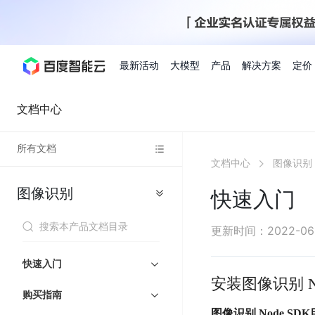
最新活动
大模型
产品
解决方案
定价
查看全部活动
进入千帆大模型平台
百度智能云全部产品
全部解决方案
了解定价
文档与社区
了解合作伙伴体系
进入服务与支持
云智一体3.0
文档中心
所有文档
AI应用与智能体
文档中心
图像识别
精选活动
价格计算器
文档
关于合作伙伴
基础服务
市场活动
成为合作伙伴
增值服务-百度智能云
最佳实践
优惠上云
价格详情
开发者资源
新手专享
上云领万
百度千帆
精选推荐
精选推荐
自由搭配产品组合，轻松预估成本
了解定价模式，合理选
图像识别
Hermes Agent应用部
快速入门
百度千帆·大模型服务及Agent开发平台
我们的伙伴体系
代理销售伙伴
千帆AI应用开发者
人
存
智
物
以Agent为核心的一站式企业级大模型服务平台
云服务器品类特惠
新客限时体
自助工具
2026 百度AI开发者大会
大模型专家服务
智能中国 | 数字化转型进
DuClaw
行业解决方案
人工智能
工
储
能
联
云服务器2核4G低至39元/年
企业数字员工9
提供常见使用问题快速解决通道
开启「万物一体」新纪元
提供常见使用问题快速解决通
联合央视聚焦企业数字化转型
一键部署DuClaw，零门
通用解决方案
百度伐谋
查询合作伙伴
解决方案销售伙伴
SDK中心
百
对
MapReduce
物
更新时间
：
2022-06
智
大
网
百度千帆
智能应用
度
象
联
免费试用体验馆
文心大模型
企业专享权
解决方案实践
智能助手
文心 Moment 大会
云专家服务
智能中国 | 标杆案例
流
云服务器 BCC
10分钟快速部署OpenC
能
数
服
客悦
优秀伙伴展示
技术合作伙伴
API平台
智能体
语音技术
千
存
网
注册并完成实名认证，立即体验热门产品
权益礼包至高可
快速入门
式
提供常见使用问题快速解决通道
文心大模型 5.0 正式版上线
一对一定制化支持服务
云智一体赋能千行百业
安全稳定，提供高弹性的
据
务
帆
储
核
ERNIE 4.5 Turbo
ERNIE 5.1
安装图像识别 No
快速搭建与AI Workf
计
图像技术
文字识别
数字员工-营销内容创作
精品案例展示
服务伙伴
示例代码中心
人工智能热销榜
模
BOS
心
云推广大使
购买指南
工单服务
企业支持计划
搜索能力登顶国内，预训练成本仅为业界6%
百度网盘企业版
算
人脸与人体
语言与知识
搭建私有知识库与AI
型
套
新购1元，AI能力引擎量包低至75折
推荐新客下单
图像识别 Node SD
数字员工-组件开放平台