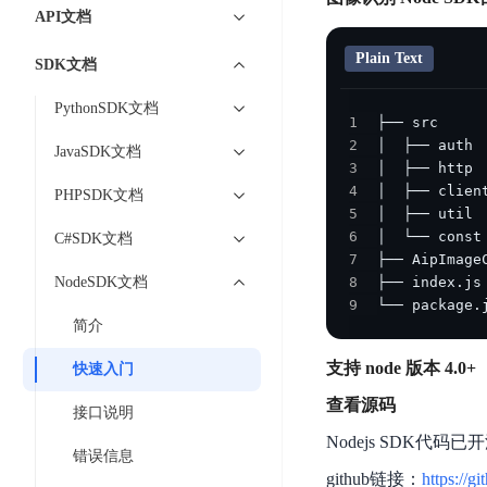
7 × 24 小时在线提供服务
复杂业务专属支持
云
BSC
AI原生应用商店
云市场
新手入门
ERNIE X1 Turbo
API文档
DeepSeek-V4
服
件
磁
云计算
数
搭建官网在线客服与
大模型增值服务上新
免费大模型
云服务器BCC
具备更长的思维链，
务
结构创新和超高上下文效率、Agent 能力得到专项优化
GPU云服务器
盘
时
Plain Text
特惠榜单
网站建设
入门指南
据
SDK文档
工信部教考中心大模型证书6折
入门到进阶，
及
计算
存储
配备GPU的云端服务器
CDS
序
ERNIE X1.1
可
语音识别
ERNIE 5.0-正式版
Agent
营销服务
安全服务
最佳实践
时
PythonSDK文档
网络
数据库
文
视
原生全模态大模型，基础能力全面升级
1
开
轻量应用服务器
空
人脸识别
件
化
2
大数据
容器
发
行业智能
企业应用
JavaSDK文档
数
PaddleOCR-VL
ERNIE 4.5 Turbo VL
存
Sugar
3
平
文字识别
安全
CDN与边缘
据
全新多模理解模型，图片理解、创作、翻译、代码等能力显著
4
储
BI
PHPSDK文档
分析决策
公司服务
台
对象存储BOS
库
5
CFS
管理运维
混合云
图像识别
Elasticsearch
稳定、安全、高效、高可
百
TSDB
6
C#SDK文档
智能办公
人工智能
并
操作系统
7
度
数
物
ARM云
弹性公网IP
MCP及Agent开发
行
NodeSDK文档
8
生活休闲
API商城
胜
据
联
应用产品
9
└── package
文
为用户访问公网提供IP
算
仓
网
简介
MCP组件
件
精选Agent
库
智能应用
行业应用
DuClaw
安
百度云手机
存
聚合优质工具与MCP服务
官方能力直达，快速
PALO
支持 node 版本 4.0+
快速入门
全
视频云平台
企业服务
DuMate
储
日
套
百度搜索
查看源码
全能AI助手
PFS
接口说明
地图服务
秒
志
件
25年搜索沉淀，权威高质多模态信源
Nodejs SDK代
哒
存
服
错误信息
天
储
百度百科
深度研究Agent
github链接：
https://g
百
务