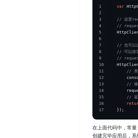
DDoS
平
1
var
 Http
图
海
防
2
台
像
外
护
3
// 设置r
识
CDN
服
超
4
// reque
别
务
级
5
    HttpClie
动
链
6
图
态
应
7
// 也可以
可
像
加
用
8
// 可以
信
搜
速
防
9
// reque
存
索
DRCDN
火
10
    HttpClie
证
墙
11
// 
图
边
WAF
12
        cons
像
缘
13
// 
增
计
云
混
14
        requ
强
算
安
合
15
// 
广
节
全
云
16
retu
BML
目
点
中
17
}
)
;
全
混
BEC
心
功
合
能
边
安
在上面代码中，常量
云
AI
缘
全
创建完毕应用后，系
管