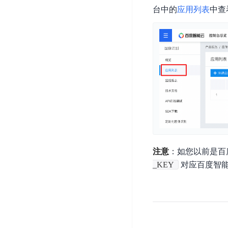
开
服
检
台中的
应用列表
中查
理
发
务
测
平
平
器
服
台
台
ECS
务
BaiduLinuxOS
零
流
门
量
数
槛
审
云
据
AI
计
云
市
库
云
开
分
数
场
市
发
析
据
场
平
库
云
台
RDS
审
注意
：如您以前是百
EasyDL
计
云
解
_KEY
对应百度智能云的“
知
数
决
业
识
金
据
务
方
理
融
库
安
案
解
云
Redis
全
机
工
风
云