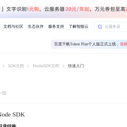
文档与社区
生态伙伴
服务支持
了解智能云
百度千帆Token Plan个人版正式上线，
首
AI应用方案
智慧工业
SDK文档
NodeSDK文档
快速入门
知一
合作伙伴赋能
学习认证
行业解读
千帆社区
AI赋能
企服推荐
千帆AI加速器
联系我们
新闻动态
元新购券
全栈AI能力赋能应用开发
百度搭子DuMate
择计费模式
署
百度千帆·大模型服务及Agent开发平台
能源行业企
中心
合作伙伴培训
实践案例
线上大模型案例课程
你的超级AI助手 真干活 用搭子
验
域名注册服务
行时
培训认证
行业白皮书
我要建议
最新资讯
端到端语音语言大模型
.9元
.COM域名注册29元起
道
学练考认一站式平台
权威、全面的行业报告解读
产品及服务官方反
百度智能云业内最
槛部署7x24小时个人超级助手
基于跨模态大模型，体验超拟人对话
快速搭建企业AI知识库问答平台
客悦智能客服
船舶与海洋
合作伙伴课程中心
千帆杯AI参赛作品
线上产品实操课程
-10
益
智能商标注册
课程学习
分析师报告
我要投诉
公告通知
大模型语音合成
law
百度百舸AI算力管理
合作伙伴人才认证
线下培育
减6000元
首购275元，多买多省
全场景课程体系
权威机构云市场趋势解读
产品及服务官方投
最新公告通知及时
云计算服务
大模型升级语音合成，音色更自然
PP-StructureV3
de SDK
low 编排平台
飞桨企业赋能
人才认证
限时招募中
建站特惠
多模态基础大模型，去幻觉、逻辑推理和代码能力明显增强
高效文档解析模型，复杂结构和多栏布局文档处理优势显著
大模型文档解析
信息公告
助手
返利 最高8万元
企业首购SSL证书5折
K目录结构
学习中心