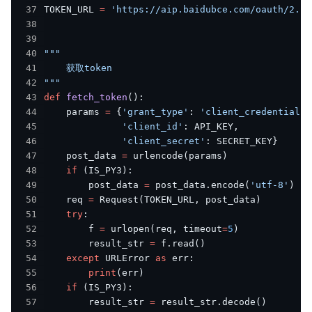
37
TOKEN_URL 
=
'https://aip.baidubce.com/oauth/2.0/
38
39
40
41
42
"""
43
def
fetch_token
(
)
:
44
    params 
=
{
'grant_type'
:
'client_credentials'
45
'client_id'
:
 API_KEY
,
46
'client_secret'
:
 SECRET_KEY
}
47
    post_data 
=
 urlencode
(
params
)
48
if
(
IS_PY3
)
:
49
        post_data 
=
 post_data
.
encode
(
'utf-8'
)
50
    req 
=
 Request
(
TOKEN_URL
,
 post_data
)
51
try
:
52
        f 
=
 urlopen
(
req
,
 timeout
=
5
)
53
        result_str 
=
 f
.
read
(
)
54
except
 URLError 
as
 err
:
55
print
(
err
)
56
if
(
IS_PY3
)
:
57
        result_str 
=
 result_str
.
decode
(
)