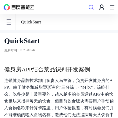
QuickStart
QuickStart
图
像
更新时间
：
2025-02-26
识
别
健身房APP结合菜品识别开发案例
连锁健身品牌技术部门负责人马主管，负责开发健身房的A
PP。由于健身和减脂塑形讲究“三分练，七分吃”，该吃什
快速入门
么、吃多少是非常重要的，越来越多的会员通过APP中的饮
食板块来指导每天的饮食。但目前饮食版块需要用户手动输
购买指南
入食物名称来计算卡路里，用户体验很差，有时候会员们并
不能准确的输入食物名称，造成他们无法追踪每天从饮食中
API文档