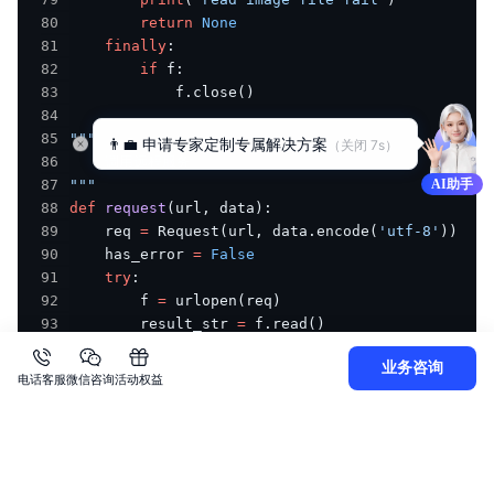
80
return
None
81
finally
:
82
if
 f
:
83
            f
.
close
(
)
84
85
👨‍💼 申请专家定制专属解决方案
（关闭 
6
s）
86
87
"""
AI助手
88
def
request
(
url
,
 data
)
:
89
    req 
=
 Request
(
url
,
 data
.
encode
(
'utf-8'
)
)
90
    has_error 
=
False
91
try
:
92
        f 
=
 urlopen
(
req
)
93
        result_str 
=
 f
.
read
(
)
94
if
(
IS_PY3
)
:
业务咨询
95
            result_str 
=
 result_str
.
decode
(
)
电话客服
微信咨询
活动权益
96
return
97
except
  URLError 
as
 err
:
98
print
(
err
)
99
100