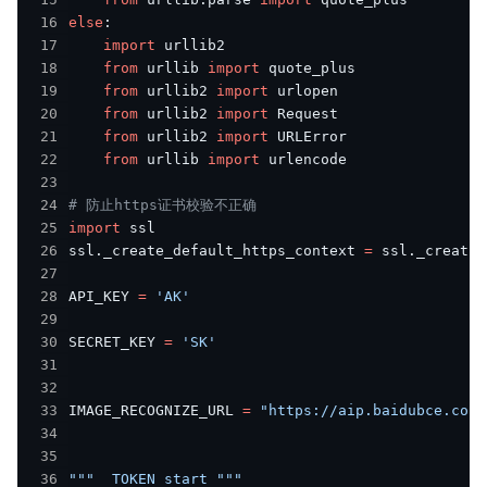
16
else
:
17
import
18
from
 urllib 
import
19
from
 urllib2 
import
20
from
 urllib2 
import
21
from
 urllib2 
import
22
from
 urllib 
import
23
24
# 防止https证书校验不正确
25
import
26
ssl
.
_create_default_https_context 
=
 ssl
.
27
28
API_KEY 
=
'AK'
29
30
SECRET_KEY 
=
'SK'
31
32
33
IMAGE_RECOGNIZE_URL 
=
"https://aip.baidubce.com/
34
35
36
"""  TOKEN start """