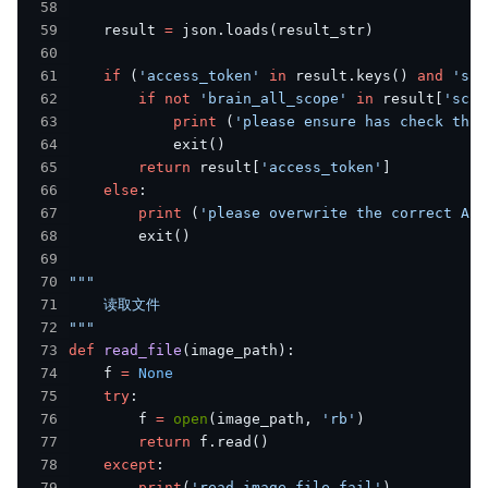
58
59
    result 
=
 json
.
loads
(
result_str
)
60
61
if
(
'access_token'
in
 result
.
keys
(
)
and
'sco
62
if
not
'brain_all_scope'
in
 result
[
'scop
63
print
(
'please ensure has check the 
64
            exit
(
)
65
return
 result
[
'access_token'
]
66
else
:
67
print
(
'please overwrite the correct API
68
        exit
(
)
69
70
71
72
"""
73
def
read_file
(
image_path
)
:
74
    f 
=
None
75
try
:
76
        f 
=
open
(
image_path
,
'rb'
)
77
return
 f
.
read
(
)
78
except
:
79
print
(
'read image file fail'
)