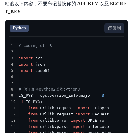
粘贴以下内容，不要忘记替换你的
API_KEY
以及
SECRE
T_KEY
：
Python
复制
1
# coding=utf-8
2
3
import
4
import
5
import
6
7
8
# 保证兼容python2以及python3
9
IS_PY3 
=
 sys
.
version_info
.
major 
==
3
10
if
 IS_PY3
:
11
from
 urllib
.
request 
import
12
from
 urllib
.
request 
import
13
from
 urllib
.
error 
import
14
from
 urllib
.
parse 
import
15
from
 urllib
.
parse 
import