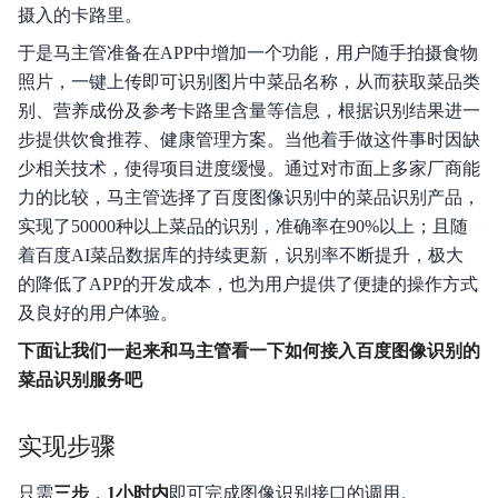
摄入的卡路里。
SDK文档
于是马主管准备在APP中增加一个功能，用户随手拍摄食物
照片，一键上传即可识别图片中菜品名称，从而获取菜品类
MCP文档
别、营养成份及参考卡路里含量等信息，根据识别结果进一
步提供饮食推荐、健康管理方案。当他着手做这件事时因缺
私有化部署
少相关技术，使得项目进度缓慢。通过对市面上多家厂商能
视频专区
力的比较，马主管选择了百度图像识别中的菜品识别产品，
实现了50000种以上菜品的识别，准确率在90%以上；且随
历史版本
着百度AI菜品数据库的持续更新，识别率不断提升，极大
的降低了APP的开发成本，也为用户提供了便捷的操作方式
及良好的用户体验。
下面让我们一起来和马主管看一下如何接入百度图像识别的
菜品识别服务吧
实现步骤
只需
三步
，
1小时内
即可完成图像识别接口的调用。