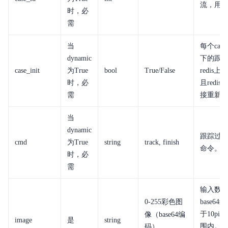
流，用
时，必
需
当
每个cas
dynamic
下的跟踪
case_init
为True
bool
True/False
redis
时，必
且redi
需
接重新初始
当
dynamic
跟踪过程使
cmd
为True
string
track, finish
命令。当前
时，必
需
输入数据中
0-255
彩色图
base
于10pi
像（base64编
image
是
string
围内。支
码），