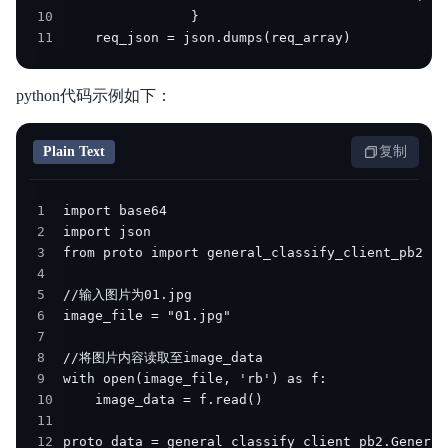
10
11
    req_json = json.dumps(req_array)
python代码示例如下：
Plain Text
复制
1
2
3
4
5
6
7
8
9
10
11
12