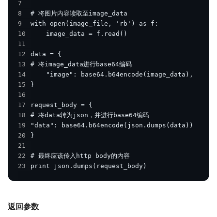
7
8
9
10
11
12
13
14
15
16
17
18
19
20
21
22
23
print json.dumps(request_body)
返回参数