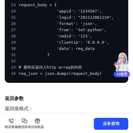
23
24
25
26
27
28
29
30
31
32
33
34
req_json = json.dumps(request_body)
AI助手
返回参数
返回值格式：
参数
类型
必须
说明
业务咨询
电话客服
微信咨询
活动权益