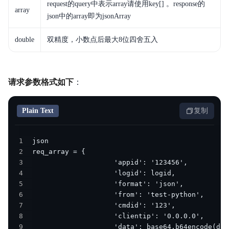
request的query中表示array请使用key[] 。response的
array
json中的array即为jsonArray
double
双精度，小数点后最大8位四舍五入
请求参数格式如下
：
Plain Text
复制
1
2
3
4
5
6
7
8
9