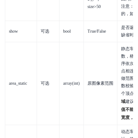
注意：图
size>50
的，如（dat
是否返
show
可选
bool
True/False
缺省时
静态车
数，格式为[[
序依次给
点相连
做范围
area_static
可选
array(int)
原图像素范围
数校验（
个顶点
域
建议设
值不能超
宽度，坐
动态车