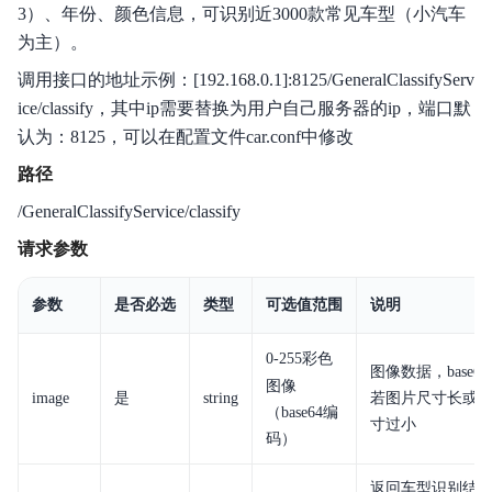
3）、年份、颜色信息，可识别近3000款常见车型（小汽车
为主）。
调用接口的地址示例：[192.168.0.1]:8125/GeneralClassifyServ
ice/classify，其中ip需要替换为用户自己服务器的ip，端口默
认为：8125，可以在配置文件car.conf中修改
路径
/GeneralClassifyService/classify
请求参数
参数
是否必选
类型
可选值范围
说明
0-255
彩色
图像数据，base6
图像
image
是
string
若图片尺寸长或宽小
（base64编
寸过小
码）
返回车型识别结