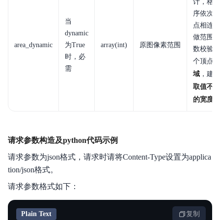
计，格式为[[
序依次给
当
点相连
dynamic
做范围
area_dynamic
为True
array(int)
原图像素范围
数校验（
时，必
个顶点
需
域
，建议
取值不能
的宽度，
请求参数构造及python代码示例
请求参数为json格式，请求时请将Content-Type设置为applica
tion/json格式。
请求参数格式如下：
Plain Text
复制