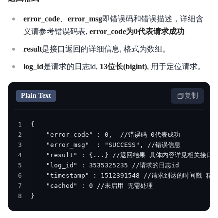
error_code
、
error_msg
即错误码和错误描述，详细含
义请参考错误码表,
error_code为0代表请求成功
result
是接口返回的详细信息, 格式为数组。
log_id
是请求的日志id,
13位长(bigint)
, 用于定位请求。
Plain Text
复制
1
2
3
4
5
6
7
8
}