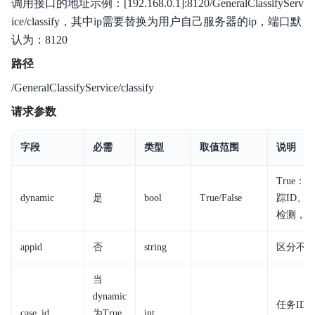
调用接口的地址示例：[192.168.0.1]:8120/GeneralClassifyServ
ice/classify，其中ip需要替换为用户自己服务器的ip，端口默
认为：8120
路径
/GeneralClassifyService/classify
请求参数
字段
必需
类型
取值范围
说明
True
dynamic
是
bool
True/False
踪ID、
检测，
appid
否
string
区分不
当
dynamic
任务ID（
case_id
为True
int