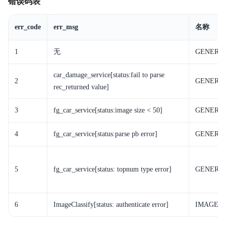
错误码表
err_code
err_msg
名称
1
无
GENERAL
car_damage_service[status:fail to parse
2
GENERAL
rec_returned value]
3
fg_car_service[status:image size < 50]
GENERA
4
fg_car_service[status:parse pb error]
GENERAL
5
fg_car_service[status: topnum type error]
GENERA
6
ImageClassify[status: authenticate error]
IMAGECL