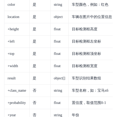
color
是
string
车型颜色，例如：红色
location
是
object
车辆在图片中的位置信息
+height
是
float
目标检测框高度
+left
是
float
目标检测框左坐标
+top
是
float
目标检测框顶坐标
+width
是
float
目标检测框宽度
result
是
object[]
车型识别结果数组
+class_name
否
string
车型名称，如：宝马x6
+probability
否
float
置信度，取值范围
0-1
+year
否
string
年份