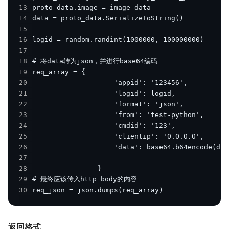
13
14
15
16
17
18
19
20
21
22
23
24
25
26
27
28
29
30
req_json = json.dumps(req_array)
返回格式