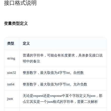
接口格式说明
SDK文档
MCP文档
变量类型定义
私有化部署
视频专区
类型
定义
历史版本
普通的字符串，可能会有长度要求，具体参见接口说
string
明中的备注
uint32
整形数字，最大取值为4字节int。自然数
int64
整形数字，最大取值为8字节int。允许负数
无论是request还是response中某个字段定义为json，那
json
么它其实是一个json格式的字符串，需要二次解析