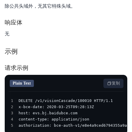
APP开发
除公共头域外，无其它特殊头域。
响应体
无
示例
请求示例
Plain Text
复制
1
2
3
4
5
authorization: bce-auth-v1/e8e4a9ced6794355a9a1b