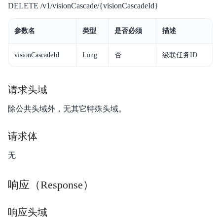
DELETE /v1/visionCascade/{visionCascadeId}
功能发布记录
产品描述
参数名
类型
是否必须
描述
产品定价
visionCascadeId
Long
否
级联任务ID
快速入门
请求头域
控制台操作指南
除公共头域外，无其它特殊头域。
典型实践
请求体
API参考
无
JAVA SDK
响应（Response）
视频指南
服务协议
响应头域