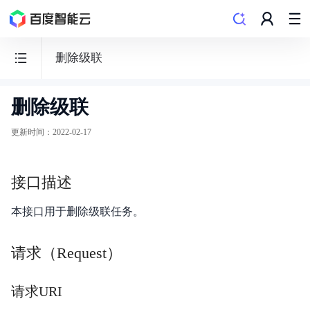
删除级联
删除级联
智
能
更新时间
：
2022-02-17
视
联
接口描述
网
平
本接口用于删除级联任务。
台
EVS
请求（Request）
请求URI