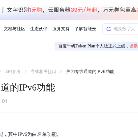
文档与社区
生态伙伴
服务支持
了解智能云
百度千帆Token Plan个人版正式上线，
首购
AI应用方案
智慧工业
API参考
专线相关接口
关闭专线通道的IPv6功能
知一
合作伙伴赋能
学习认证
行业解读
千帆社区
AI赋能
企服推荐
千帆AI加速器
联系我们
新闻动态
元新购券
全栈AI能力赋能应用开发
百度搭子DuMate
择计费模式
署
百度千帆·大模型服务及Agent开发平台
能源行业企
道的IPv6功能
中心
合作伙伴培训
实践案例
线上大模型案例课程
你的超级AI助手 真干活 用搭子
验
域名注册服务
行时
培训认证
行业白皮书
我要建议
最新资讯
端到端语音语言大模型
.9元
.COM域名注册29元起
道
学练考认一站式平台
权威、全面的行业报告解读
产品及服务官方反
百度智能云业内最
槛部署7x24小时个人超级助手
基于跨模态大模型，体验超拟人对话
快速搭建企业AI知识库问答平台
客悦智能客服
船舶与海洋
合作伙伴课程中心
千帆杯AI参赛作品
线上产品实操课程
-01
益
智能商标注册
课程学习
分析师报告
我要投诉
公告通知
大模型语音合成
law
百度百舸AI算力管理
合作伙伴人才认证
线下培育
减6000元
首购275元，多买多省
全场景课程体系
权威机构云市场趋势解读
产品及服务官方投
最新公告通知及时
云计算服务
大模型升级语音合成，音色更自然
PP-StructureV3
low 编排平台
飞桨企业赋能
人才认证
限时招募中
建站特惠
多模态基础大模型，去幻觉、逻辑推理和代码能力明显增强
高效文档解析模型，复杂结构和多栏布局文档处理优势显著
大模型文档解析
信息公告
能，其中IPv6为白名单功能。
助手
返利 最高8万元
企业首购SSL证书5折
学习中心