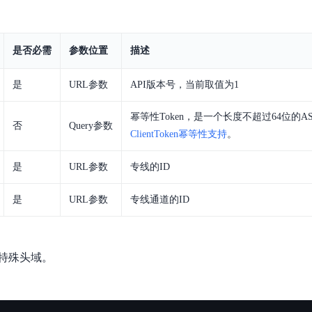
实时整合文本、图像、PDF等多模态数据，生成高质量结构化报告
严格按照人工编排工作流对话，适用于严谨的业务流程
多智能体协作
是否必需
参数位置
描述
可结合全网实时信息进行智能问答，能力丰富强大
支持自定义导入并官方预置多个子Agent,协同完成复杂 场景任务
是
URL参数
API版本号，当前取值为1
AI云原生与一体机
幂等性Token，是一个长度不超过64位的A
否
Query参数
ClientToken幂等性支持
。
百度百舸·AI计算平台
销一体化AI应用
大模型训推一体化基础设施，十万卡大规模集群
是
URL参数
专线的ID
原生产品
百度百舸一体机
是
URL参数
专线通道的ID
政务大模型原生产品体系
搭载百舸异构计算平台，提供高效的异构资源管理
千帆一体机
特殊头域。
覆盖全场景的医疗AI生态
搭载千帆大模型工具链平台，内置文心与精选开源大模型
向量数据库
户全生命周期营销闭环
VectorDB 纯自研高性能、高性价比、生态丰富且即开即用