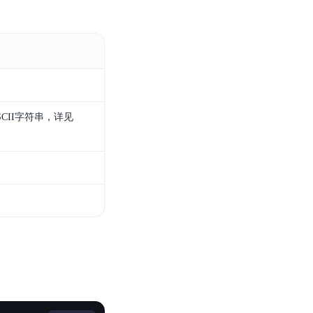
零算法基础定制高精度AI模型
全功能AI开发平台BML
提供一站式AI开发、训练及推理环境，
SCII字符串，详见
AI安全护栏
多模态大模型的安全围栏，助力企业内容合规
MapReduce计算集群服务
供全托管的Hadoop/Spark计算集群服务，安全可靠