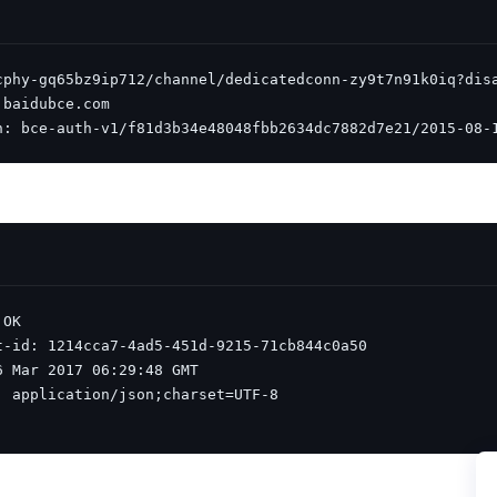
n: bce-auth-v1/f81d3b34e48048fbb2634dc7882d7e21/2015-08-