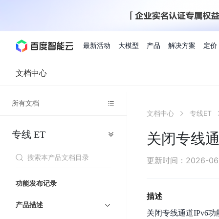
最新活动
大模型
产品
解决方案
定价
文档中心
查看全部活动
进入千帆大模型平台
百度智能云全部产品
全部解决方案
了解定价
文档与社区
了解合作伙伴体系
进入服务与支持
云智一体3.0
所有文档
AI应用与智能体
文档中心
专线ET
精选活动
价格计算器
文档
关于合作伙伴
基础服务
市场活动
成为合作伙伴
增值服务-百度智能云
最佳实践
优惠上云
价格详情
开发者资源
新手专享
上云领万
百度千帆
精选推荐
精选推荐
自由搭配产品组合，轻松预估成本
了解定价模式，合理选
专线
ET
Hermes Agent应用部
关闭专线通
百度千帆·大模型服务及Agent开发平台
我们的伙伴体系
代理销售伙伴
千帆AI应用开发者
人
存
智
物
以Agent为核心的一站式企业级大模型服务平台
云服务器品类特惠
新客限时体
自助工具
2026 百度AI开发者大会
大模型专家服务
智能中国 | 数字化转型进
DuClaw
行业解决方案
人工智能
工
储
能
联
云服务器2核4G低至39元/年
企业数字员工9
提供常见使用问题快速解决通道
开启「万物一体」新纪元
提供常见使用问题快速解决通
联合央视聚焦企业数字化转型
一键部署DuClaw，零门
通用解决方案
百度伐谋
查询合作伙伴
解决方案销售伙伴
SDK中心
百
对
MapReduce
物
更新时间
：
2026-06
智
大
网
百度千帆
智能应用
度
象
联
免费试用体验馆
文心大模型
企业专享权
解决方案实践
智能助手
文心 Moment 大会
云专家服务
智能中国 | 标杆案例
流
云服务器 BCC
10分钟快速部署OpenC
能
数
服
客悦
优秀伙伴展示
技术合作伙伴
API平台
智能体
语音技术
千
存
网
注册并完成实名认证，立即体验热门产品
权益礼包至高可
功能发布记录
式
提供常见使用问题快速解决通道
文心大模型 5.0 正式版上线
一对一定制化支持服务
云智一体赋能千行百业
安全稳定，提供高弹性的
据
务
帆
储
核
ERNIE 4.5 Turbo
ERNIE 5.1
快速搭建与AI Workf
描述
计
图像技术
文字识别
数字员工-营销内容创作
精品案例展示
服务伙伴
示例代码中心
人工智能热销榜
模
BOS
心
云推广大使
产品描述
工单服务
企业支持计划
搜索能力登顶国内，预训练成本仅为业界6%
百度网盘企业版
算
关闭专线通道IPv6功
人脸与人体
语言与知识
搭建私有知识库与AI
型
套
新购1元，AI能力引擎量包低至75折
推荐新客下单
数字员工-组件开放平台