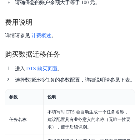
请确保您的账户余额大于等于 100 元。
产品简介
费用说明
快速入门
详情请参见
计费概述
。
准备工作
产品计费
购买数据迁移任务
数据迁移
进入
DTS 购买页面
。
数据校验
选择数据迁移任务的参数配置，详细说明请参见下表。
任务管理
参数
说明
预检查项
不填写时 DTS 会自动生成一个任务名称，
任务名称
建议配置具有业务意义的名称（无唯一性要
监控报警
求），便于后续识别。
典型实践