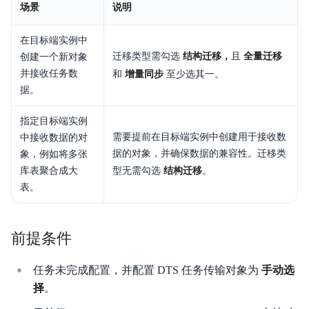
场景
说明
产品简介
在目标端实例中
快速入门
迁移类型需勾选
结构迁移，
且
全量迁移
创建一个新对象
并接收任务数
和
增量同步
至少选其一。
准备工作
据。
产品计费
指定目标端实例
需要提前在目标端实例中创建用于接收数
中接收数据的对
数据迁移
据的对象，并确保数据的兼容性。迁移类
象，例如将多张
库表聚合成大
型无需勾选
结构迁移
。
数据校验
表。
任务管理
前提条件
预检查项
监控报警
任务未完成配置，并配置 DTS 任务传输对象为
手动选
择
。
典型实践