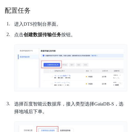
配置任务
产品简介
快速入门
进入DTS控制台界面。
点击
创建数据传输任务
按钮。
准备工作
产品计费
数据迁移
数据校验
任务管理
预检查项
选择百度智能云数据库，接入类型选择GaiaDB-S，选
择地域后下单。
监控报警
典型实践