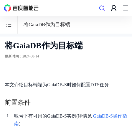
将GaiaDB作为目标端
将GaiaDB作为目标端
数
据
更新时间
：
2024-08-14
传
输
服
本文介绍目标端端为GaiaDB-S时如何配置DTS任务
务
DTS
前置条件
账号下有可用的GaiaDB-S实例(详情见
GaiaDB-S操作指
南
)
产品动态