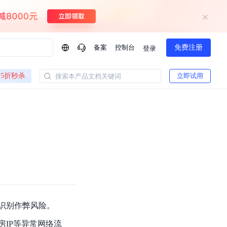
备案
控制台
免费注册
登录
问问AI助手
5折秒杀
立即试用
搜索本产品文档关键词
企业实名认证有什么福利？
如何免费试用百度智
方案
智慧政务
模型与应用
一站式企业级大模型服务
热门产品
AI体验中心
Dumate
业管理系统智能化升级
政务智能体的百度搜索解决方案
提供一站式、开箱即用的AI服务
百度搭子DuMate
百度智能云大模型系列课程
云服务器BCC
馈渠道
新动态
你的超级AI助手 真干活 用搭子
500+节免费观看 持续更新
工程大模型解决方案
智慧水务智能体解决方案
Duclaw
其他大模型
百度千帆·大模型服务及Agent开发平台
千帆大模型平台
诉渠道
了解
以Agent为核心的一站式企业级大模型服务平台
Deepseek-V4-Flash
识别作弊风险。
文本生成模型，通过更小的模型参数与激活规模，提供更为快捷、经济的 API 服务
百度胜算·数据智能平台
企业实名认证专属权益
房IP等异常网络流
大模型专家服务
热门AI能力