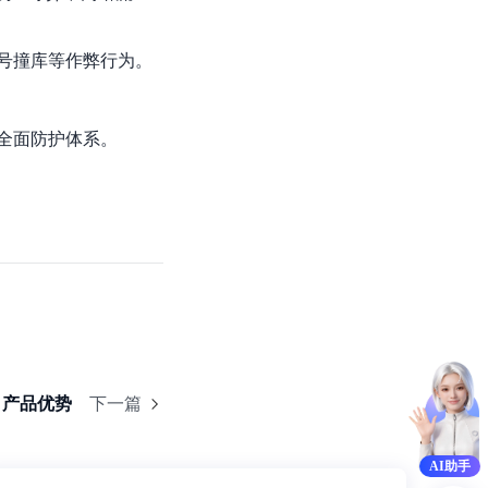
基于业务本体驱动的企业数据智能平台
百度智能云千帆AI原生应用商店
GLM-5.2
云服务器39元/年起，领万元券包
赋能企业AI原生应用创新
提供一站式、开箱即用的AI服务
近千款AI应用，解锁多元体验
文本生成模型，支持 1M 上下文，长程任务执行更稳定、工程规范遵循更可靠
百度伐谋
查看详情
号撞库等作弊行为。
查看详情
查看详情
态一站获取
全球领先的可商用自我演化超级智能体
kimi-k2.6
dOS生态适配
文本生成模型，同时支持文本、图片与视频输入，思考与非思考模式，对话与 Agent 任务
Hogee
全面防护体系。
企业一站式AI营销应用
Qwen3.5-397B-A17B
原生视觉语言模型，具备强大的代码生成与智能体能力，对于各类智能体场景具有良好的泛化性
百度一见视觉智能体平台
识别服务
云边协同、自主进化的视觉智能体平台
秒哒
模型开发
无代码应用搭建平台
百度千帆·大模型服务及Agent开发平台
RedClaw
以Agent为核心的一站式企业级大模型服务平台
万能AI助手，让想法直接发生
产品优势
下一篇
百度胜算·数据智能平台
基于业务本体驱动的企业数据智能平台
AI助手
零门槛AI开发平台EasyDL