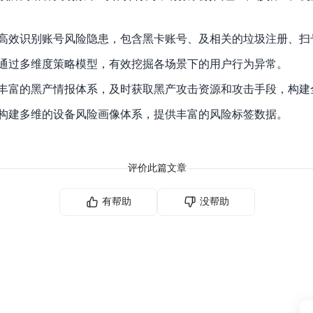
数亿用户验证的企业数字资产管理平台，集智能管理、多人协作、大文件极速传输于一体
18 种格式解析，结构化输出文档关键信息
生态伙伴方案
端到端语音语言大模型
公告通知
线索转化入口
课程
国内短信套餐包
更强的深度思考能力
考试中心
基于Cross-Attention跨模态语音大模型，体验超拟人对话
看图识万物
高效识别账号风险隐患，包含黑卡账号、及相关的垃圾注册、扫
船舶与海洋工程大模型解决方案
产品公告与服务动
大模型系列课程一站观看
企业首购限时0.99元起
，计算密集型应用专享
视觉+多模态大模型，万物精准识别
大模型语音合成
通过多维度策略模型，有效挖掘各场景下的用户行为异常。
BaiduLinuxClou
政务智能体的百度搜索解决方案
在事实性、指令遵循、智能体等能力上均有显著提升
音色具备更高的自然度、丰富的情感表达等特点
智能文档分析
丰富的黑产情报体系，及时获取黑产攻击资源和攻击手段，构建
能源行业企业管理系统智能化升级解决方案
生态适配指南
提供官网搭建、web应用搭建、云上学习和测试等场景的服务
文心大模型驱动，一站式文档处理
大模型声音复刻
构建多维的设备风险画像体系，提供丰富的风险标签数据。
先进、高效的文档解析模型，专为文档元素识别设计
录制5秒音频，即可极速复刻音色
智慧水务智能体解决方案
生态兼容性全景图
文字识别
拓展的云存储服务
覆盖多种场景、多种语言的高精度整图文字检测和
评价此篇文章
图像增强
地址和公网带宽，增加用户使用弹性
去雾增强放大，重建高清无损图像
有帮助
没帮助
Agent开发工具链
大模型声音复刻
体验AI方案
丰富的Agent开发工具、一站式创建
面向企业客户在游戏、营销、直播、办公等场景提供高效稳定的一站式解决方案
基于大模型zero-shot技术，随时随地录制数秒音频
自主规划Agent
内置多种AI助手常见能力，深入理解用户意图，智能调度多种MCP工具
自主思考并规划任务，适用于基础或日常的业务流程
工作流Agent