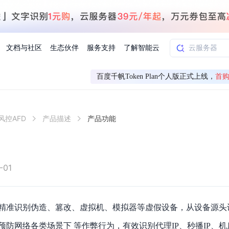
文档与社区
生态伙伴
服务支持
了解智能云
百度千帆Token Plan个人版正式上线，
首购
AI应用方案
智慧工业
风控AFD
产品描述
产品功能
知一
合作伙伴赋能
学习认证
行业解读
千帆社区
AI赋能
企服推荐
千帆AI加速器
联系我们
新闻动态
元新购券
全栈AI能力赋能应用开发
百度搭子DuMate
择计费模式
署
百度千帆·大模型服务及Agent开发平台
能源行业企
中心
合作伙伴培训
实践案例
线上大模型案例课程
你的超级AI助手 真干活 用搭子
验
域名注册服务
行时
培训认证
行业白皮书
我要建议
最新资讯
端到端语音语言大模型
.9元
.COM域名注册29元起
道
学练考认一站式平台
权威、全面的行业报告解读
产品及服务官方反
百度智能云业内最
槛部署7x24小时个人超级助手
基于跨模态大模型，体验超拟人对话
快速搭建企业AI知识库问答平台
客悦智能客服
船舶与海洋
合作伙伴课程中心
千帆杯AI参赛作品
线上产品实操课程
-01
益
智能商标注册
课程学习
分析师报告
我要投诉
公告通知
大模型语音合成
law
百度百舸AI算力管理
合作伙伴人才认证
线下培育
减6000元
首购275元，多买多省
全场景课程体系
权威机构云市场趋势解读
产品及服务官方投
最新公告通知及时
云计算服务
大模型升级语音合成，音色更自然
PP-StructureV3
low 编排平台
精准识别伪造、篡改、虚拟机、模拟器等虚假设备，从设备源头
飞桨企业赋能
人才认证
限时招募中
建站特惠
多模态基础大模型，去幻觉、逻辑推理和代码能力明显增强
高效文档解析模型，复杂结构和多栏布局文档处理优势显著
大模型文档解析
信息公告
助手
预防网络各类场景下 等作弊行为，有效识别代理IP、秒播IP、机
返利 最高8万元
企业首购SSL证书5折
学习中心