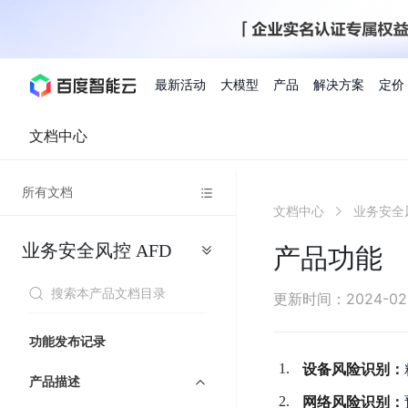
最新活动
大模型
产品
解决方案
定价
文档中心
查看全部活动
进入千帆大模型平台
百度智能云全部产品
全部解决方案
了解定价
文档与社区
了解合作伙伴体系
进入服务与支持
云智一体3.0
所有文档
AI应用与智能体
文档中心
业务安全
精选活动
价格计算器
文档
关于合作伙伴
基础服务
市场活动
成为合作伙伴
增值服务-百度智能云
最佳实践
优惠上云
价格详情
开发者资源
新手专享
上云领万
百度千帆
精选推荐
精选推荐
自由搭配产品组合，轻松预估成本
了解定价模式，合理选
业务安全风控
AFD
Hermes Agent应用部
产品功能
百度千帆·大模型服务及Agent开发平台
我们的伙伴体系
代理销售伙伴
千帆AI应用开发者
人
存
智
物
以Agent为核心的一站式企业级大模型服务平台
云服务器品类特惠
新客限时体
自助工具
2026 百度AI开发者大会
大模型专家服务
智能中国 | 数字化转型进
DuClaw
行业解决方案
人工智能
工
储
能
联
云服务器2核4G低至39元/年
企业数字员工9
提供常见使用问题快速解决通道
开启「万物一体」新纪元
提供常见使用问题快速解决通
联合央视聚焦企业数字化转型
一键部署DuClaw，零门
通用解决方案
百度伐谋
查询合作伙伴
解决方案销售伙伴
SDK中心
百
对
MapReduce
物
更新时间
：
2024-02
智
大
网
百度千帆
智能应用
度
象
联
免费试用体验馆
文心大模型
企业专享权
解决方案实践
智能助手
文心 Moment 大会
云专家服务
智能中国 | 标杆案例
流
云服务器 BCC
10分钟快速部署OpenC
能
数
服
客悦
优秀伙伴展示
技术合作伙伴
API平台
智能体
语音技术
千
存
网
注册并完成实名认证，立即体验热门产品
权益礼包至高可
功能发布记录
式
提供常见使用问题快速解决通道
文心大模型 5.0 正式版上线
一对一定制化支持服务
云智一体赋能千行百业
安全稳定，提供高弹性的
据
务
帆
储
核
ERNIE 4.5 Turbo
ERNIE 5.1
快速搭建与AI Workf
计
图像技术
文字识别
数字员工-营销内容创作
精品案例展示
服务伙伴
示例代码中心
设备风险识别：
人工智能热销榜
模
BOS
心
云推广大使
产品描述
工单服务
企业支持计划
搜索能力登顶国内，预训练成本仅为业界6%
百度网盘企业版
算
人脸与人体
语言与知识
搭建私有知识库与AI
网络风险识别：
型
套
新购1元，AI能力引擎量包低至75折
推荐新客下单
数字员工-组件开放平台