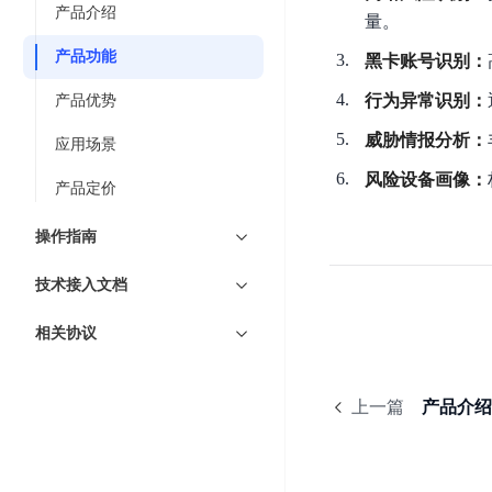
7 × 24 小时在线提供服务
复杂业务专属支持
云
BSC
AI原生应用商店
云市场
新手入门
产品介绍
ERNIE X1 Turbo
DeepSeek-V4
服
件
量。
磁
云计算
数
搭建官网在线客服与
大模型增值服务上新
免费大模型
云服务器BCC
具备更长的思维链，
务
结构创新和超高上下文效率、Agent 能力得到专项优化
GPU云服务器
盘
时
产品功能
特惠榜单
网站建设
入门指南
黑卡账号识别：
据
工信部教考中心大模型证书6折
入门到进阶，
及
计算
存储
配备GPU的云端服务器
CDS
序
ERNIE X1.1
可
语音识别
ERNIE 5.0-正式版
Agent
行为异常识别：
产品优势
营销服务
安全服务
最佳实践
时
网络
数据库
文
视
原生全模态大模型，基础能力全面升级
开
轻量应用服务器
空
人脸识别
威胁情报分析：
件
化
应用场景
大数据
容器
发
行业智能
企业应用
数
PaddleOCR-VL
ERNIE 4.5 Turbo VL
存
Sugar
平
风险设备画像：
文字识别
安全
CDN与边缘
据
产品定价
全新多模理解模型，图片理解、创作、翻译、代码等能力显著
储
BI
分析决策
公司服务
台
对象存储BOS
库
CFS
管理运维
混合云
图像识别
Elasticsearch
稳定、安全、高效、高可
操作指南
百
TSDB
智能办公
人工智能
并
操作系统
度
数
物
ARM云
弹性公网IP
MCP及Agent开发
行
技术接入文档
生活休闲
API商城
胜
据
联
应用产品
文
为用户访问公网提供IP
算
仓
网
相关协议
MCP组件
件
精选Agent
库
智能应用
行业应用
DuClaw
安
百度云手机
存
聚合优质工具与MCP服务
官方能力直达，快速
PALO
全
视频云平台
企业服务
DuMate
储
日
套
上一篇
产品介绍
百度搜索
全能AI助手
PFS
地图服务
秒
志
件
25年搜索沉淀，权威高质多模态信源
哒
存
服
天
储
百度百科
深度研究Agent
百
务