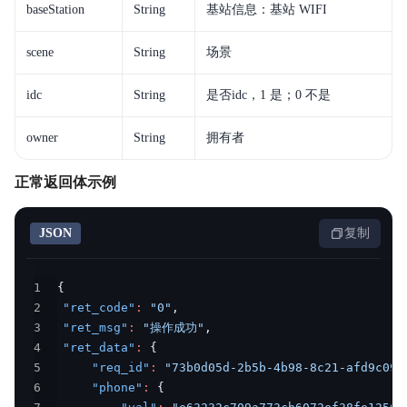
baseStation
String
基站信息：基站 WIFI
scene
String
场景
idc
String
是否idc，1 是；0 不是
owner
String
拥有者
正常返回体示例
JSON
复制
1
{
2
"ret_code"
:
"0"
,
3
"ret_msg"
:
"操作成功"
,
4
"ret_data"
:
{
5
"req_id"
:
"73b0d05d-2b5b-4b98-8c21-afd9c091
6
"phone"
:
{