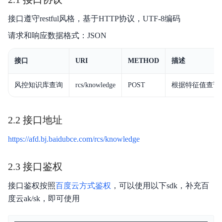
产品描述
接口遵守restful风格，基于HTTP协议，UTF-8编码
请求和响应数据格式：JSON
操作指南
技术接入文档
接口
URI
METHOD
描述
相关协议
风控知识库查询
rcs/knowledge
POST
根据特征值查询
2.2 接口地址
https://afd.bj.baidubce.com/rcs/knowledge
2.3 接口鉴权
接口鉴权按照
百度云方式鉴权
，可以使用以下sdk，补充百
度云ak/sk，即可使用