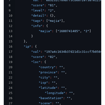
7
"val"
:
"e63232c709a773cb6072ef38fe1256a
8
"score"
:
"81"
,
9
"level"
:
"2"
,
10
"detail"
:
{
}
,
11
"tags"
:
[
"majia"
]
,
12
"info"
:
{
13
"majia"
:
[
"1680741405"
,
"2"
]
14
}
15
}
,
16
"ip"
:
{
17
"val"
:
"197a4c1634b37d21d1c31ccf7b0560f
18
"score"
:
"82"
,
19
"loc"
:
{
20
"country"
:
""
,
21
"province"
:
""
,
22
"city"
:
""
,
23
"isp"
:
""
,
24
"latitude"
:
""
,
25
"longitude"
:
""
,
26
"baseStation"
:
""
,
27
"scene"
:
""
,