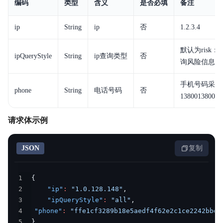
编码
类型
含义
是否必填
备注
ip
String
ip
否
1.2.3.4
默认为risk：
ipQueryStyle
String
ip查询类型
否
询风险信息；3
手机号码采用 
phone
String
电话号码
否
13800138000=
请求体示例
JSON
复制
1
{
2
"ip"
:
"1.0.128.148"
,
3
"ipQueryStyle"
:
"all"
,
4
"phone"
:
"ffe1cf3289b18e5aedf4f62e2c1ce2242bbdb
5
}