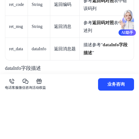
参考
返回码对照
表中错
ret_code
String
返回编码
误码列
参考
返回码对照
表中描
ret_msg
String
返回消息
述列
AI助手
描述参考“
dataInfo字段
ret_data
dataInfo
返回消息题
描述
”
dataInfo字段描述
字段
类型
是否必返
备注
业务咨询
电话客服
微信咨询
活动权益
req_id
String
是
风控请求唯一标识
异常返回体示例
JSON
复制