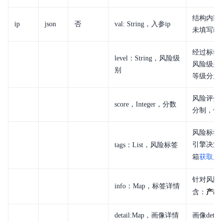
结构内部
ip
json
否
val: String，入参ip
未填写ip
经过标签
level：String，风险级
风险级别
别
等级分为
风险评分
score，Integer，分数
分制，值
风险标签
引擎决策
tags：List，风险标签
箱
获取风
针对风险
info：Map，标签详情
含：
产出
detail:Map，画像详情
画像deta