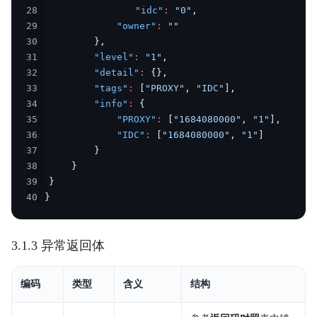
28
"idc"
:
"0"
,
29
"owner"
:
""
30
}
,
31
"level"
:
"1"
,
32
"detail"
:
{
}
,
33
"tags"
:
[
"PROXY"
,
"IDC"
]
,
34
"info"
:
{
35
"PROXY"
:
[
"1684080000"
,
"1"
]
,
36
"IDC"
:
[
"1684080000"
,
"1"
]
37
}
38
}
39
}
40
}
3.1.3 异常返回体
编码
类型
含义
结构