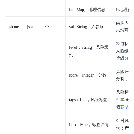
loc: Map,ip地理信息
ip地理
结构内部
phone
json
否
val: String，入参ip
未填写ph
经过标签
level：String，风险级
风险级别
别
等级分为
风险评分
score，Integer，分数
分制，值
风险标签
引擎决策
tags：List，风险标签
箱
获取风
针对风险
info：Map，标签详情
含：
产出