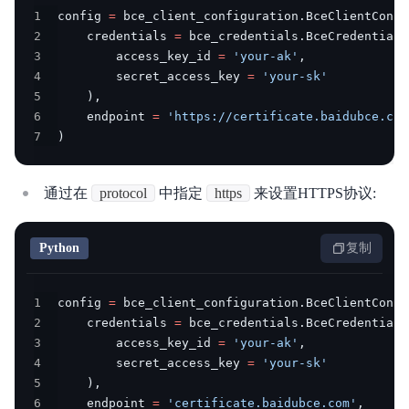
1
config 
=
 bce_client_configuration
.
BceClientConfi
2
    credentials 
=
 bce_credentials
.
BceCredentials
3
        access_key_id 
=
'your-ak'
,
4
        secret_access_key 
=
'your-sk'
5
)
,
6
    endpoint 
=
'https://certificate.baidubce.com
7
)
通过在
protocol
中指定
https
来设置HTTPS协议:
Python
复制
1
config 
=
 bce_client_configuration
.
BceClientConfi
2
    credentials 
=
 bce_credentials
.
BceCredentials
3
        access_key_id 
=
'your-ak'
,
4
        secret_access_key 
=
'your-sk'
5
)
,
6
    endpoint 
=
'certificate.baidubce.com'
,