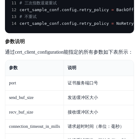
11
# 三次指数退避重试
12
cert_sample_conf
.
config
.
retry_policy 
=
 BackOffRe
13
# 不重试
14
cert_sample_conf
.
config
.
retry_policy 
=
 NoRetryPo
参数说明
通过cert_client_configuration能指定的所有参数如下表所示：
参数
说明
port
证书服务端口号
send_buf_size
发送缓冲区大小
recv_buf_size
接收缓冲区大小
connection_timeout_in_mills
请求超时时间（单位：毫秒）