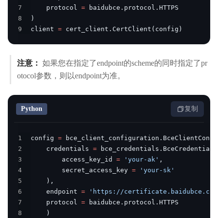
7
    protocol 
=
 baidubce
.
protocol
.
8
)
9
client 
=
 cert_client
.
CertClient
(
config
)
注意：
如果您在指定了endpoint的scheme的同时指定了pr
otocol参数，则以endpoint为准。
Python
复制
1
config 
=
 bce_client_configuration
.
BceClientConfi
2
    credentials 
=
 bce_credentials
.
BceCredentials
3
        access_key_id 
=
'your-ak'
,
4
        secret_access_key 
=
'your-sk'
5
)
,
6
    endpoint 
=
'https://certificate.baidubce.com
7
    protocol 
=
 baidubce
.
protocol
.
8
)