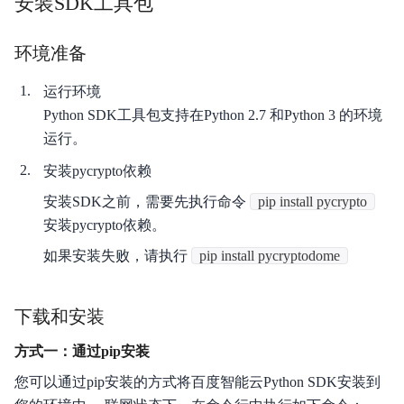
安装SDK工具包
证书管理
环境准备
API Key
运行环境
获取AKSK
Python SDK工具包支持在Python 2.7 和Python 3 的环境
运行。
鉴权认证机制
安装pycrypto依赖
区域选择说明
安装SDK之前，需要先执行命令
pip install pycrypto
SDK入门指南
安装pycrypto依赖。
如果安装失败，请执行
pip install pycryptodome
API SDK
术语表
下载和安装
文档有奖反馈活动
方式一：通过pip安装
您可以通过pip安装的方式将百度智能云Python SDK安装到