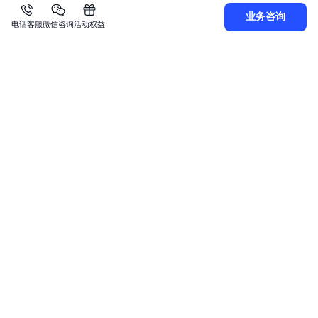
5
cert_name 
=
'certificate name'
业务咨询
电话客服
微信咨询
活动权益
6
cert_type 
=
1
7
cert_server_data 
=
'Fill certificate here'
8
cert_private_data 
=
'Fill private key here'
9
cert_link_data 
=
"Fill certificate chain here"
10
cert_create_request 
=
 CertCreateRequest
(
cert_nam
11
12
# Create a certificate
13
response 
=
 cert_client
.
create_cert
(
cert_create_r
上一篇
下一篇
JAVA-SDK
常见问题
关