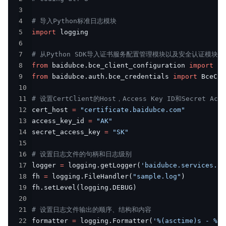
3
4
# 导入Python标准日志模块
5
import
6
7
# 从Python SDK导入证书服务配置管理模块以及安全认证模块
8
from
 baidubce
.
bce_client_configuration 
import
9
from
 baidubce
.
auth
.
bce_credentials 
import
10
11
# 设置CertClient的Host，Access Key ID和Secret Acce
12
cert_host 
=
"certificate.baidubce.com"
13
access_key_id 
=
"AK"
14
secret_access_key 
=
"SK"
15
16
# 设置日志文件的句柄和日志级别
17
logger 
=
 logging
.
getLogger
(
'baidubce.services.ce
18
fh 
=
 logging
.
FileHandler
(
"sample.log"
)
19
fh
.
setLevel
(
logging
.
DEBUG
)
20
21
# 设置日志文件输出的顺序、结构和内容
22
formatter 
=
 logging
.
Formatter
(
'%(asctime)s - %(n