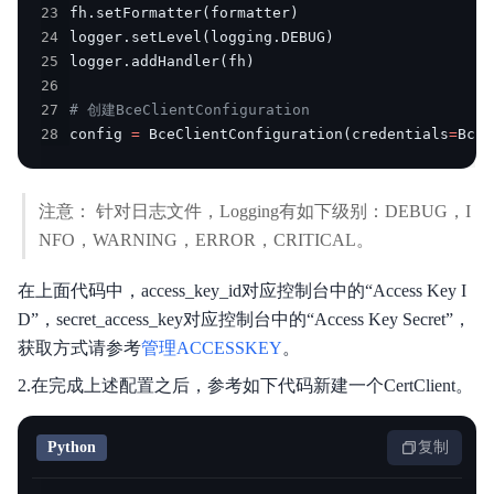
23
fh
.
setFormatter
(
formatter
)
24
logger
.
setLevel
(
logging
.
DEBUG
)
25
logger
.
addHandler
(
fh
)
26
27
# 创建BceClientConfiguration
28
config 
=
 BceClientConfiguration
(
credentials
=
BceC
注意： 针对日志文件，Logging有如下级别：DEBUG，I
NFO，WARNING，ERROR，CRITICAL。
在上面代码中，access_key_id对应控制台中的“Access Key I
D”，secret_access_key对应控制台中的“Access Key Secret”，
获取方式请参考
管理ACCESSKEY
。
2.在完成上述配置之后，参考如下代码新建一个CertClient。
Python
复制