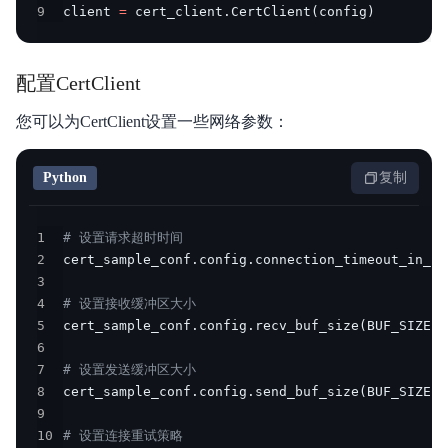
9
client 
=
 cert_client
.
CertClient
(
config
)
配置CertClient
您可以为CertClient设置一些网络参数：
Python
复制
1
# 设置请求超时时间
2
cert_sample_conf
.
config
.
connection_timeout_in_mi
3
4
# 设置接收缓冲区大小
5
cert_sample_conf
.
config
.
recv_buf_size
(
BUF_SIZE
)
6
7
# 设置发送缓冲区大小
8
cert_sample_conf
.
config
.
send_buf_size
(
BUF_SIZE
)
9
10
# 设置连接重试策略