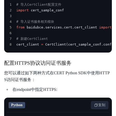
1
# 导入CertClient配置文件
2
import
3
4
# 导入证书服务相关模块
5
from
 baidubce
.
services
.
cert
.
cert_client 
import
6
7
# 新建CertClient
8
cert_client 
=
 CertClient
(
cert_sample_conf
.
config
配置HTTPS协议访问证书服务
您可以通过如下两种方式在CERT Python SDK中使用HTTP
S访问证书服务：
在endpoint中指定HTTPS:
Python
复制