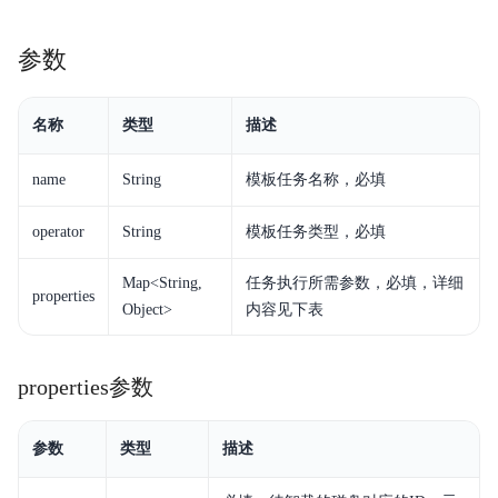
操作指南
参数
最佳实践
BSM-agent
名称
类型
描述
API参考
name
String
模板任务名称，必填
常见问题
operator
String
模板任务类型，必填
Python-SDK
Map<String,
任务执行所需参数，必填，详细
properties
Object>
内容见下表
Go-SDK
Java-SDK
properties参数
参数
类型
描述