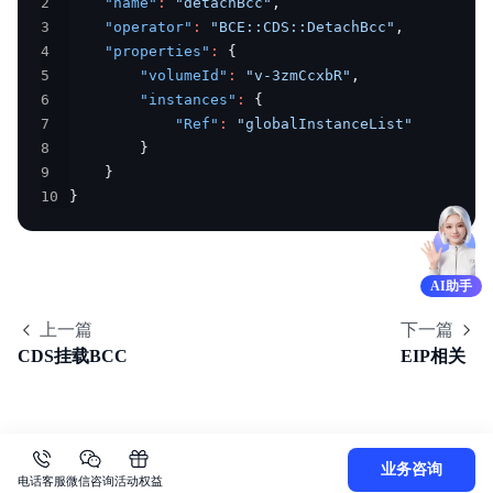
2
"name"
:
"detachBcc"
,
3
"operator"
:
"BCE::CDS::DetachBcc"
,
4
"properties"
:
{
5
"volumeId"
:
"v-3zmCcxbR"
,
6
"instances"
:
{
7
"Ref"
:
"globalInstanceList"
8
}
9
}
10
}
AI助手
上一篇
下一篇
CDS挂载BCC
EIP相关
业务咨询
电话客服
微信咨询
活动权益