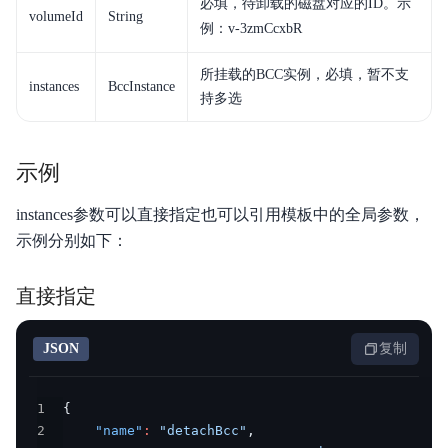
必填，待卸载的磁盘对应的ID。示
volumeId
String
例：
v-3zmCcxbR
所挂载的BCC实例，必填，暂不支
instances
BccInstance
持多选
示例
instances参数可以直接指定也可以引用模板中的全局参数，
示例分别如下：
直接指定
JSON
复制
1
{
2
"name"
:
"detachBcc"
,