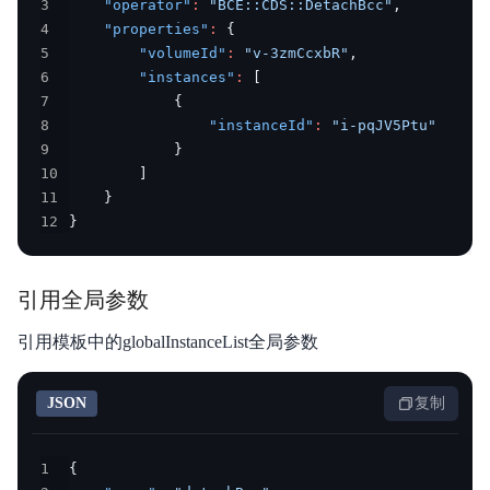
3
"operator"
:
"BCE::CDS::DetachBcc"
,
4
"properties"
:
{
5
"volumeId"
:
"v-3zmCcxbR"
,
6
"instances"
:
[
7
{
8
"instanceId"
:
"i-pqJV5Ptu"
9
}
10
]
11
}
12
}
引用全局参数
引用模板中的globalInstanceList全局参数
JSON
复制
1
{