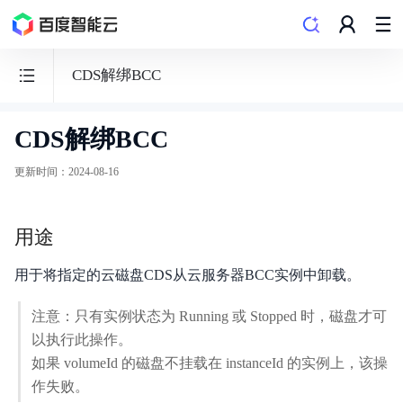
CDS解绑BCC
CDS解绑BCC
运
维
更新时间
：
2024-08-16
编
排
用途
OOS
用于将指定的云磁盘CDS从云服务器BCC实例中卸载。
注意：只有实例状态为 Running 或 Stopped 时，磁盘才可
以执行此操作。
功能发布记录
如果 volumeId 的磁盘不挂载在 instanceId 的实例上，该操
产品描述
作失败。