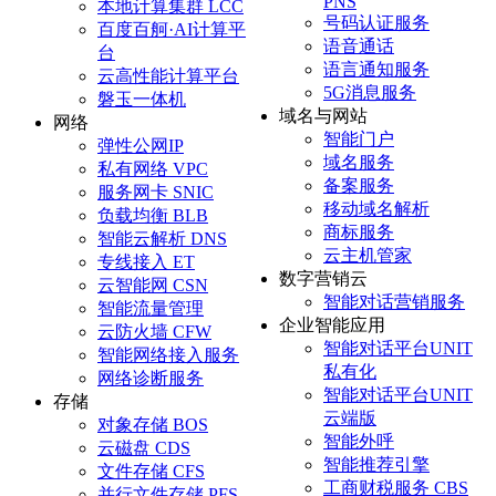
PNS
本地计算集群 LCC
备
号码认证服务
百度百舸·AI计算平
案
语音通话
台
文
语言通知服务
云高性能计算平台
档
5G消息服务
磐玉一体机
管
域名与网站
网络
理
智能门户
弹性公网IP
控
域名服务
私有网络 VPC
制
备案服务
服务网卡 SNIC
台
移动域名解析
负载均衡 BLB
商标服务
智能云解析 DNS
云主机管家
专线接入 ET
数字营销云
云智能网 CSN
智能对话营销服务
智能流量管理
企业智能应用
云防火墙 CFW
智能对话平台UNIT
智能网络接入服务
私有化
网络诊断服务
智能对话平台UNIT
存储
云端版
对象存储 BOS
智能外呼
云磁盘 CDS
智能推荐引擎
文件存储 CFS
工商财税服务 CBS
并行文件存储 PFS