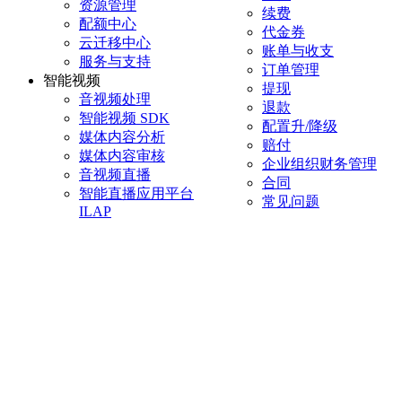
资源管理
续费
配额中心
代金券
云迁移中心
账单与收支
服务与支持
订单管理
智能视频
提现
音视频处理
退款
智能视频 SDK
配置升/降级
媒体内容分析
赔付
媒体内容审核
企业组织财务管理
音视频直播
合同
智能直播应用平台
常见问题
ILAP