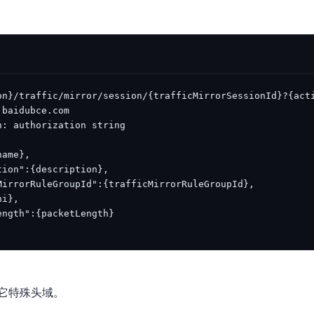
数亿用户验证的企业数字资产管理平台，集智能管理、多人协作、大文件极速传输于一体
18 种格式解析，结构化输出文档关键信息
生态伙伴方案
端到端语音语言大模型
公告通知
线索转化入口
课程
国内短信套餐包
更强的深度思考能力
考试中心
基于Cross-Attention跨模态语音大模型，体验超拟人对话
看图识万物
船舶与海洋工程大模型解决方案
产品公告与服务动
大模型系列课程一站观看
企业首购限时0.99元起
，计算密集型应用专享
视觉+多模态大模型，万物精准识别
大模型语音合成
BaiduLinuxClou
政务智能体的百度搜索解决方案
在事实性、指令遵循、智能体等能力上均有显著提升
音色具备更高的自然度、丰富的情感表达等特点
智能文档分析
能源行业企业管理系统智能化升级解决方案
生态适配指南
提供官网搭建、web应用搭建、云上学习和测试等场景的服务
文心大模型驱动，一站式文档处理
大模型声音复刻
先进、高效的文档解析模型，专为文档元素识别设计
录制5秒音频，即可极速复刻音色
智慧水务智能体解决方案
生态兼容性全景图
文字识别
拓展的云存储服务
覆盖多种场景、多种语言的高精度整图文字检测和
图像增强
地址和公网带宽，增加用户使用弹性
去雾增强放大，重建高清无损图像
Agent开发工具链
大模型声音复刻
体验AI方案
丰富的Agent开发工具、一站式创建
面向企业客户在游戏、营销、直播、办公等场景提供高效稳定的一站式解决方案
基于大模型zero-shot技术，随时随地录制数秒音频
自主规划Agent
内置多种AI助手常见能力，深入理解用户意图，智能调度多种MCP工具
自主思考并规划任务，适用于基础或日常的业务流程
它特殊头域。
工作流Agent