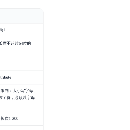
零算法基础定制高精度AI模型
全功能AI开发平台BML
提供一站式AI开发、训练及推理环境，
为1
个长度不超过64位的
AI安全护栏
多模态大模型的安全围栏，助力企业内容合规
ibute
MapReduce计算集群服务
供全托管的Hadoop/Spark计算集群服务，安全可靠
，限制：大小写字母、
特殊字符，必须以字母、
，长度
1-200