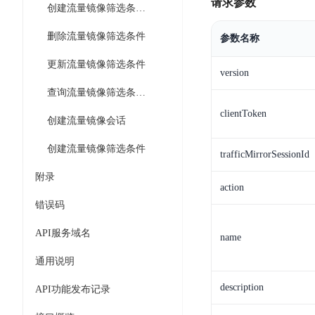
工
请求参数
网
创建流量镜像筛选条件规则
超3000万全行业词条，800万用户共吸纳
度
BLS
智
关
伐
消
能
删除流量镜像筛选条件
参数名称
智能生成PPT
百度AI搜索
BSG
谋
息
物
智能大纲汇总，文库资源沉淀
数
更新流量镜像筛选条件
百
服
联
version
据
度
务
网
查询流量镜像筛选条件列表
流
一
for
解
转
clientToken
AI原生应用
见
Kafka
决
创建流量镜像会话
平
方
智
消
台
创建流量镜像筛选条件
伐谋
百度智能云客悦
案
trafficMirrorSessionId
能
息
CloudFlow
全球领先的可商用自我演化超级智能体
大模型驱动的服务营
代
服
度
附录
极
action
码
务
家-
秒哒
九州·政务大模型
速
错误码
助
for
AIOT
无代码应用搭建平台
构建“1+1+5+∞”
文
手
RocketMQ
语
API服务域名
件
name
百度智能云数字员工
百度智能云灵医
音
文
千
缓
平
内容运营等8款数字员工焕新上线！免费体验！
医疗AI大模型，构建
通用说明
字
帆
存
台
识
数
description
RapidFS
百度一见
百战·数智营销
API功能发布记录
别
据
云边协同、自主进化的视觉智能体平台
赋能合作伙伴打造客
云