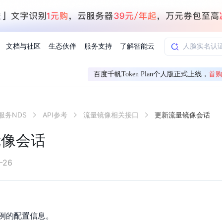
文档与社区
生态伙伴
服务支持
了解智能云
百度千帆Token Plan个人版正式上线，
首购
AI应用方案
智慧工业
服务NDS
API参考
流量镜像相关接口
更新流量镜像会话
知一
合作伙伴赋能
学习认证
行业解读
千帆社区
AI赋能
企服推荐
千帆AI加速器
联系我们
新闻动态
元新购券
全栈AI能力赋能应用开发
百度搭子DuMate
择计费模式
署
百度千帆·大模型服务及Agent开发平台
能源行业企
镜像会话
中心
合作伙伴培训
实践案例
线上大模型案例课程
你的超级AI助手 真干活 用搭子
验
域名注册服务
行时
培训认证
行业白皮书
我要建议
最新资讯
端到端语音语言大模型
.9元
.COM域名注册29元起
道
学练考认一站式平台
权威、全面的行业报告解读
产品及服务官方反
百度智能云业内最
槛部署7x24小时个人超级助手
基于跨模态大模型，体验超拟人对话
快速搭建企业AI知识库问答平台
客悦智能客服
船舶与海洋
合作伙伴课程中心
千帆杯AI参赛作品
线上产品实操课程
-26
益
智能商标注册
课程学习
分析师报告
我要投诉
公告通知
大模型语音合成
law
百度百舸AI算力管理
合作伙伴人才认证
线下培育
减6000元
首购275元，多买多省
全场景课程体系
权威机构云市场趋势解读
产品及服务官方投
最新公告通知及时
云计算服务
大模型升级语音合成，音色更自然
PP-StructureV3
low 编排平台
飞桨企业赋能
人才认证
限时招募中
建站特惠
多模态基础大模型，去幻觉、逻辑推理和代码能力明显增强
高效文档解析模型，复杂结构和多栏布局文档处理优势显著
大模型文档解析
信息公告
例的配置信息。
助手
返利 最高8万元
企业首购SSL证书5折
学习中心