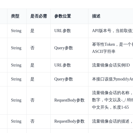
实时整合文本、图像、PDF等多模态数据，生成高质量结构化报告
严格按照人工编排工作流对话，适用于严谨的业务流程
类型
是否必需
参数位置
描述
多智能体协作
可结合全网实时信息进行智能问答，能力丰富强大
支持自定义导入并官方预置多个子Agent,协同完成复杂 场景任务
String
是
URL参数
API版本号，当前取值
幂等性Token，是一
String
否
Query参数
AI云原生与一体机
ASCII字符串
百度百舸·AI计算平台
String
是
URL参数
流量镜像会话实例ID
销一体化AI应用
大模型训推一体化基础设施，十万卡大规模集群
String
是
Query参数
本接口该值为modifyAttr
原生产品
百度百舸一体机
政务大模型原生产品体系
搭载百舸异构计算平台，提供高效的异构资源管理
流量镜像会话的名称
数字，中文以及-_/.
String
否
RequestBody参数
千帆一体机
中文开头，长度
1-65
覆盖全场景的医疗AI生态
搭载千帆大模型工具链平台，内置文心与精选开源大模型
String
否
RequestBody参数
流量镜像会话的描述
向量数据库
户全生命周期营销闭环
VectorDB 纯自研高性能、高性价比、生态丰富且即开即用