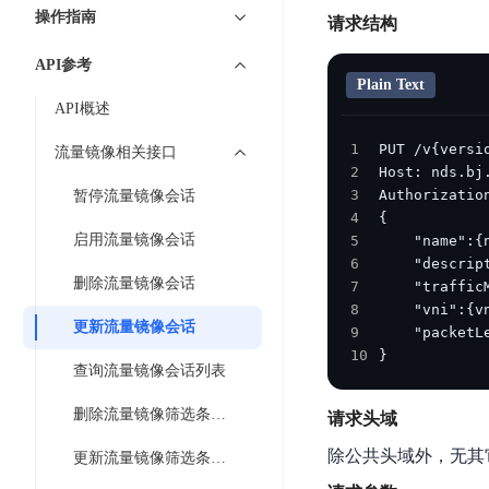
7 × 24 小时在线提供服务
复杂业务专属支持
云
BSC
AI原生应用商店
云市场
新手入门
ERNIE X1 Turbo
操作指南
DeepSeek-V4
服
件
请求结构
磁
云计算
数
搭建官网在线客服与
大模型增值服务上新
免费大模型
云服务器BCC
具备更长的思维链，
务
结构创新和超高上下文效率、Agent 能力得到专项优化
GPU云服务器
盘
时
特惠榜单
网站建设
入门指南
据
API参考
工信部教考中心大模型证书6折
入门到进阶，
及
计算
存储
配备GPU的云端服务器
CDS
序
Plain Text
ERNIE X1.1
可
语音识别
ERNIE 5.0-正式版
Agent
营销服务
安全服务
最佳实践
时
API概述
网络
数据库
文
视
原生全模态大模型，基础能力全面升级
开
轻量应用服务器
空
人脸识别
件
化
大数据
容器
1
发
行业智能
企业应用
流量镜像相关接口
数
PaddleOCR-VL
ERNIE 4.5 Turbo VL
存
Sugar
2
平
文字识别
安全
CDN与边缘
据
全新多模理解模型，图片理解、创作、翻译、代码等能力显著
储
BI
3
暂停流量镜像会话
分析决策
公司服务
台
对象存储BOS
库
4
CFS
管理运维
混合云
图像识别
Elasticsearch
稳定、安全、高效、高可
百
TSDB
启用流量镜像会话
5
智能办公
人工智能
并
操作系统
度
数
6
物
ARM云
弹性公网IP
MCP及Agent开发
行
删除流量镜像会话
7
生活休闲
API商城
胜
据
联
应用产品
文
为用户访问公网提供IP
8
算
仓
网
更新流量镜像会话
9
MCP组件
件
精选Agent
库
智能应用
行业应用
DuClaw
安
10
}
百度云手机
存
聚合优质工具与MCP服务
官方能力直达，快速
PALO
查询流量镜像会话列表
全
视频云平台
企业服务
DuMate
储
日
套
百度搜索
全能AI助手
PFS
删除流量镜像筛选条件规则
地图服务
请求头域
秒
志
件
25年搜索沉淀，权威高质多模态信源
哒
存
除公共头域外，无其
服
更新流量镜像筛选条件规则
天
储
百度百科
深度研究Agent
百
务