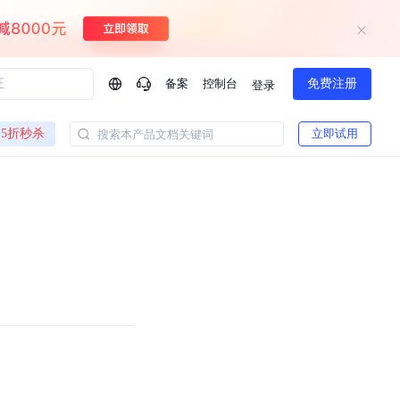
备案
控制台
免费注册
登录
问问AI助手
5折秒杀
立即试用
搜索本产品文档关键词
企业实名认证有什么福利？
如何免费试用百度智
方案
智慧政务
模型与应用
一站式企业级大模型服务
热门产品
AI体验中心
Dumate
业管理系统智能化升级
政务智能体的百度搜索解决方案
提供一站式、开箱即用的AI服务
百度搭子DuMate
百度智能云大模型系列课程
云服务器BCC
馈渠道
新动态
你的超级AI助手 真干活 用搭子
500+节免费观看 持续更新
工程大模型解决方案
智慧水务智能体解决方案
Duclaw
其他大模型
百度千帆·大模型服务及Agent开发平台
千帆大模型平台
诉渠道
了解
以Agent为核心的一站式企业级大模型服务平台
DeepSeek V3.2 Think
文本生成模型，长文本训练和推理效率的大幅提升
百度胜算·数据智能平台
企业实名认证专属权益
大模型专家服务
热门AI能力