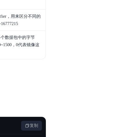
entifier，用来区分不同的
777215
每个数据包中的字节
~1500，0代表镜像这
复制