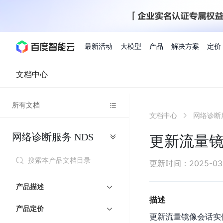
最新活动
大模型
产品
解决方案
定价
文档中心
查看全部活动
进入千帆大模型平台
百度智能云全部产品
全部解决方案
了解定价
文档与社区
了解合作伙伴体系
进入服务与支持
云智一体3.0
所有文档
AI应用与智能体
文档中心
网络诊断
精选活动
价格计算器
文档
关于合作伙伴
基础服务
市场活动
成为合作伙伴
增值服务-百度智能云
最佳实践
优惠上云
价格详情
开发者资源
新手专享
上云领万
百度千帆
精选推荐
精选推荐
自由搭配产品组合，轻松预估成本
了解定价模式，合理选
网络诊断服务
NDS
Hermes Agent应用部
更新流量
百度千帆·大模型服务及Agent开发平台
我们的伙伴体系
代理销售伙伴
千帆AI应用开发者
人
存
智
物
以Agent为核心的一站式企业级大模型服务平台
云服务器品类特惠
新客限时体
自助工具
2026 百度AI开发者大会
大模型专家服务
智能中国 | 数字化转型进
DuClaw
行业解决方案
人工智能
工
储
能
联
云服务器2核4G低至39元/年
企业数字员工9
提供常见使用问题快速解决通道
开启「万物一体」新纪元
提供常见使用问题快速解决通
联合央视聚焦企业数字化转型
一键部署DuClaw，零门
通用解决方案
百度伐谋
查询合作伙伴
解决方案销售伙伴
SDK中心
百
对
MapReduce
物
更新时间
：
2025-03
智
大
网
百度千帆
智能应用
度
象
联
免费试用体验馆
文心大模型
企业专享权
解决方案实践
智能助手
文心 Moment 大会
云专家服务
智能中国 | 标杆案例
流
云服务器 BCC
10分钟快速部署OpenC
能
数
服
客悦
优秀伙伴展示
技术合作伙伴
API平台
智能体
语音技术
千
存
网
注册并完成实名认证，立即体验热门产品
权益礼包至高可
产品描述
式
提供常见使用问题快速解决通道
文心大模型 5.0 正式版上线
一对一定制化支持服务
云智一体赋能千行百业
安全稳定，提供高弹性的
据
务
帆
储
核
ERNIE 4.5 Turbo
ERNIE 5.1
快速搭建与AI Workf
描述
计
图像技术
文字识别
数字员工-营销内容创作
精品案例展示
服务伙伴
示例代码中心
人工智能热销榜
模
BOS
心
云推广大使
产品定价
工单服务
企业支持计划
搜索能力登顶国内，预训练成本仅为业界6%
百度网盘企业版
算
更新流量镜像会话实
人脸与人体
语言与知识
搭建私有知识库与AI
型
套
新购1元，AI能力引擎量包低至75折
推荐新客下单
数字员工-组件开放平台