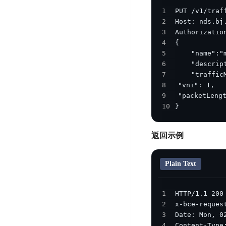
DDoS
平
1
图
海
防
2
台
像
外
护
3
识
CDN
服
超
4
别
务
级
5
动
链
6
图
态
应
可
7
像
加
用
8
信
搜
速
防
9
存
索
DRCDN
火
10
}
证
墙
图
边
WAF
像
缘
返回示例
增
计
云
混
强
算
安
合
Plain Text
广
节
全
云
BML
目
点
中
全
混
BEC
心
1
功
合
2
能
边
安
云
3
AI
缘
全
管
4