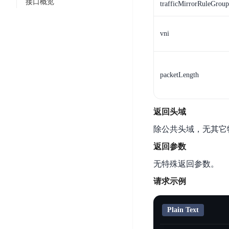
智
接口概览
trafficMirrorRuleGroup
语
区
备
能
音
块
份
平
超
技
链
BCB
vni
台
级
术
表
DataBuilder
链
人
格
BaaS
城
脸
存
packetLength
平
市
识
储
台
时
别
TableStorage
空
超
人
返回头域
大
级
体
数
链
除公共头域，无其它
CDN
分
据
数
与
返回参数
析
分
内
字
边
无特殊返回参数。
语
析
容
商
缘
言
DMI
分
品
请求示例
服
处
发
可
务
理
网
信
安
Plain Text
技
络
登
全
术
CDN
记