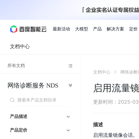
最新活动
大模型
产品
解决方案
定价
文档中心
查看全部活动
进入千帆大模型平台
百度智能云全部产品
全部解决方案
了解定价
文档与社区
了解合作伙伴体系
进入服务与支持
云智一体3.0
所有文档
AI应用与智能体
文档中心
网络诊断
精选活动
价格计算器
文档
关于合作伙伴
基础服务
市场活动
成为合作伙伴
增值服务-百度智能云
最佳实践
优惠上云
价格详情
开发者资源
新手专享
上云领万
百度千帆
精选推荐
精选推荐
自由搭配产品组合，轻松预估成本
了解定价模式，合理选
网络诊断服务
NDS
Hermes Agent应用部
启用流量
百度千帆·大模型服务及Agent开发平台
我们的伙伴体系
代理销售伙伴
千帆AI应用开发者
人
存
智
物
以Agent为核心的一站式企业级大模型服务平台
云服务器品类特惠
新客限时体
自助工具
2026 百度AI开发者大会
大模型专家服务
智能中国 | 数字化转型进
DuClaw
行业解决方案
人工智能
工
储
能
联
云服务器2核4G低至39元/年
企业数字员工9
提供常见使用问题快速解决通道
开启「万物一体」新纪元
提供常见使用问题快速解决通
联合央视聚焦企业数字化转型
一键部署DuClaw，零门
通用解决方案
百度伐谋
查询合作伙伴
解决方案销售伙伴
SDK中心
百
对
MapReduce
物
更新时间
：
2025-03
智
大
网
百度千帆
智能应用
度
象
联
免费试用体验馆
文心大模型
企业专享权
解决方案实践
智能助手
文心 Moment 大会
云专家服务
智能中国 | 标杆案例
流
云服务器 BCC
10分钟快速部署OpenC
能
数
服
客悦
优秀伙伴展示
技术合作伙伴
API平台
智能体
语音技术
千
存
网
注册并完成实名认证，立即体验热门产品
权益礼包至高可
产品描述
式
提供常见使用问题快速解决通道
文心大模型 5.0 正式版上线
一对一定制化支持服务
云智一体赋能千行百业
安全稳定，提供高弹性的
据
务
帆
储
核
ERNIE 4.5 Turbo
ERNIE 5.1
快速搭建与AI Workf
描述
计
图像技术
文字识别
数字员工-营销内容创作
精品案例展示
服务伙伴
示例代码中心
人工智能热销榜
模
BOS
心
云推广大使
产品定价
工单服务
企业支持计划
搜索能力登顶国内，预训练成本仅为业界6%
百度网盘企业版
算
启用流量镜像会话。
人脸与人体
语言与知识
搭建私有知识库与AI
型
套
新购1元，AI能力引擎量包低至75折
推荐新客下单
数字员工-组件开放平台