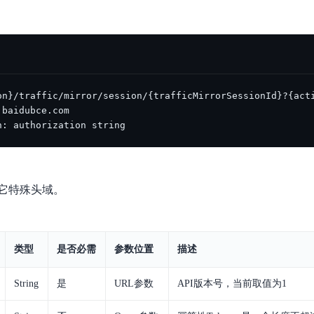
数亿用户验证的企业数字资产管理平台，集智能管理、多人协作、大文件极速传输于一体
18 种格式解析，结构化输出文档关键信息
生态伙伴方案
端到端语音语言大模型
公告通知
线索转化入口
课程
国内短信套餐包
更强的深度思考能力
考试中心
基于Cross-Attention跨模态语音大模型，体验超拟人对话
看图识万物
船舶与海洋工程大模型解决方案
产品公告与服务动
大模型系列课程一站观看
企业首购限时0.99元起
，计算密集型应用专享
视觉+多模态大模型，万物精准识别
大模型语音合成
BaiduLinuxClou
政务智能体的百度搜索解决方案
在事实性、指令遵循、智能体等能力上均有显著提升
音色具备更高的自然度、丰富的情感表达等特点
智能文档分析
能源行业企业管理系统智能化升级解决方案
生态适配指南
提供官网搭建、web应用搭建、云上学习和测试等场景的服务
文心大模型驱动，一站式文档处理
大模型声音复刻
先进、高效的文档解析模型，专为文档元素识别设计
录制5秒音频，即可极速复刻音色
n: authorization string
智慧水务智能体解决方案
生态兼容性全景图
文字识别
拓展的云存储服务
覆盖多种场景、多种语言的高精度整图文字检测和
图像增强
它特殊头域。
地址和公网带宽，增加用户使用弹性
去雾增强放大，重建高清无损图像
Agent开发工具链
大模型声音复刻
体验AI方案
丰富的Agent开发工具、一站式创建
面向企业客户在游戏、营销、直播、办公等场景提供高效稳定的一站式解决方案
基于大模型zero-shot技术，随时随地录制数秒音频
类型
是否必需
参数位置
描述
自主规划Agent
内置多种AI助手常见能力，深入理解用户意图，智能调度多种MCP工具
自主思考并规划任务，适用于基础或日常的业务流程
String
是
URL参数
API版本号，当前取值为1
工作流Agent