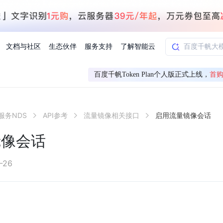
文档与社区
生态伙伴
服务支持
了解智能云
百度千帆Token Plan个人版正式上线，
首购
AI应用方案
智慧工业
服务NDS
API参考
流量镜像相关接口
启用流量镜像会话
知一
合作伙伴赋能
学习认证
行业解读
千帆社区
AI赋能
企服推荐
千帆AI加速器
联系我们
新闻动态
元新购券
全栈AI能力赋能应用开发
百度搭子DuMate
择计费模式
署
百度千帆·大模型服务及Agent开发平台
能源行业企
镜像会话
中心
合作伙伴培训
实践案例
线上大模型案例课程
你的超级AI助手 真干活 用搭子
验
域名注册服务
行时
培训认证
行业白皮书
我要建议
最新资讯
端到端语音语言大模型
.9元
.COM域名注册29元起
道
学练考认一站式平台
权威、全面的行业报告解读
产品及服务官方反
百度智能云业内最
槛部署7x24小时个人超级助手
基于跨模态大模型，体验超拟人对话
快速搭建企业AI知识库问答平台
客悦智能客服
船舶与海洋
合作伙伴课程中心
千帆杯AI参赛作品
线上产品实操课程
-26
益
智能商标注册
课程学习
分析师报告
我要投诉
公告通知
大模型语音合成
law
百度百舸AI算力管理
合作伙伴人才认证
线下培育
减6000元
首购275元，多买多省
全场景课程体系
权威机构云市场趋势解读
产品及服务官方投
最新公告通知及时
云计算服务
大模型升级语音合成，音色更自然
PP-StructureV3
low 编排平台
飞桨企业赋能
人才认证
限时招募中
建站特惠
多模态基础大模型，去幻觉、逻辑推理和代码能力明显增强
高效文档解析模型，复杂结构和多栏布局文档处理优势显著
大模型文档解析
信息公告
助手
返利 最高8万元
企业首购SSL证书5折
学习中心