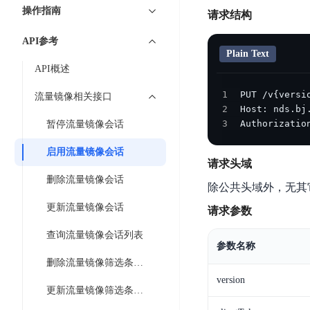
7 × 24 小时在线提供服务
复杂业务专属支持
云
BSC
AI原生应用商店
云市场
新手入门
ERNIE X1 Turbo
操作指南
DeepSeek-V4
服
件
请求结构
磁
云计算
数
搭建官网在线客服与
大模型增值服务上新
免费大模型
云服务器BCC
具备更长的思维链，
务
结构创新和超高上下文效率、Agent 能力得到专项优化
GPU云服务器
盘
时
特惠榜单
网站建设
入门指南
据
API参考
工信部教考中心大模型证书6折
入门到进阶，
及
计算
存储
配备GPU的云端服务器
CDS
序
Plain Text
ERNIE X1.1
可
语音识别
ERNIE 5.0-正式版
Agent
营销服务
安全服务
最佳实践
时
API概述
网络
数据库
文
视
原生全模态大模型，基础能力全面升级
开
轻量应用服务器
空
人脸识别
件
化
大数据
容器
1
发
行业智能
企业应用
流量镜像相关接口
数
PaddleOCR-VL
ERNIE 4.5 Turbo VL
存
Sugar
2
平
文字识别
安全
CDN与边缘
据
全新多模理解模型，图片理解、创作、翻译、代码等能力显著
储
BI
3
Authorizatio
暂停流量镜像会话
分析决策
公司服务
台
对象存储BOS
库
CFS
管理运维
混合云
图像识别
Elasticsearch
稳定、安全、高效、高可
百
TSDB
启用流量镜像会话
智能办公
人工智能
并
请求头域
操作系统
度
数
物
ARM云
弹性公网IP
MCP及Agent开发
行
删除流量镜像会话
生活休闲
API商城
胜
据
除公共头域外，无其
联
应用产品
文
为用户访问公网提供IP
算
仓
网
更新流量镜像会话
请求参数
MCP组件
件
精选Agent
库
智能应用
行业应用
DuClaw
安
百度云手机
存
聚合优质工具与MCP服务
官方能力直达，快速
PALO
查询流量镜像会话列表
全
视频云平台
企业服务
DuMate
储
参数名称
日
套
百度搜索
全能AI助手
PFS
删除流量镜像筛选条件规则
地图服务
秒
志
件
25年搜索沉淀，权威高质多模态信源
version
哒
存
服
更新流量镜像筛选条件规则
天
储
百度百科
深度研究Agent
百
务