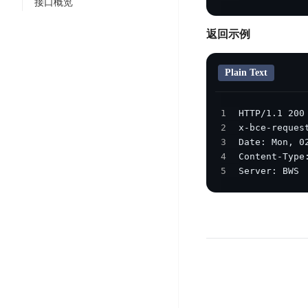
智
接口概览
语
区
备
能
音
块
份
返回示例
平
超
技
链
BCB
台
级
术
表
DataBuilder
链
Plain Text
人
格
BaaS
城
脸
存
平
市
识
1
储
台
时
别
2
TableStorage
空
超
3
人
大
级
4
体
5
Server: BWS
数
链
CDN
分
据
数
与
析
分
内
字
边
语
析
容
商
缘
言
DMI
分
品
服
处
发
可
务
理
网
信
安
技
络
登
全
术
CDN
记