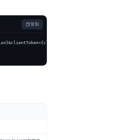
基于业务本体驱动的企业数据智能平台
百度智能云千帆AI原生应用商店
GLM-5.2
云服务器39元/年起，领万元券包
赋能企业AI原生应用创新
提供一站式、开箱即用的AI服务
近千款AI应用，解锁多元体验
文本生成模型，支持 1M 上下文，长程任务执行更稳定、工程规范遵循更可靠
百度伐谋
查看详情
查看详情
查看详情
态一站获取
全球领先的可商用自我演化超级智能体
复制
kimi-k2.6
dOS生态适配
文本生成模型，同时支持文本、图片与视频输入，思考与非思考模式，对话与 Agent 任务
Hogee
企业一站式AI营销应用
Qwen3.5-397B-A17B
原生视觉语言模型，具备强大的代码生成与智能体能力，对于各类智能体场景具有良好的泛化性
百度一见视觉智能体平台
识别服务
云边协同、自主进化的视觉智能体平台
秒哒
模型开发
无代码应用搭建平台
百度千帆·大模型服务及Agent开发平台
RedClaw
以Agent为核心的一站式企业级大模型服务平台
万能AI助手，让想法直接发生
百度胜算·数据智能平台
基于业务本体驱动的企业数据智能平台
零门槛AI开发平台EasyDL