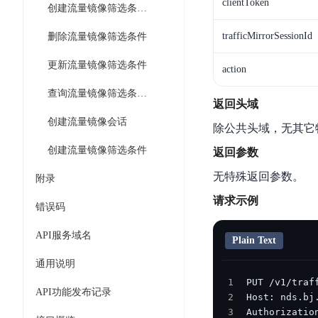
工
clientToken
网
创建流量镜像筛选条件规则
超3000万全行业词条，800万用户共吸纳
度
BLS
智
关
伐
消
能
trafficMirrorSessionId
删除流量镜像筛选条件
智能生成PPT
百度AI搜索
BSG
谋
息
物
智能大纲汇总，文库资源沉淀
数
更新流量镜像筛选条件
百
服
联
action
据
度
务
网
查询流量镜像筛选条件列表
流
一
for
解
返回头域
转
AI原生应用
见
Kafka
决
创建流量镜像会话
除公共头域，无其它
平
方
智
消
台
创建流量镜像筛选条件
伐谋
百度智能云客悦
返回参数
案
能
息
CloudFlow
全球领先的可商用自我演化超级智能体
大模型驱动的服务营
无特殊返回参数。
代
服
度
附录
极
码
务
家-
秒哒
九州·政务大模型
请求示例
速
错误码
助
for
AIOT
无代码应用搭建平台
构建“1+1+5+∞”
文
手
RocketMQ
语
API服务域名
件
Plain Text
百度智能云数字员工
百度智能云灵医
音
文
千
缓
平
内容运营等8款数字员工焕新上线！免费体验！
医疗AI大模型，构建
通用说明
字
帆
存
台
1
识
数
RapidFS
百度一见
百战·数智营销
API功能发布记录
2
别
据
云边协同、自主进化的视觉智能体平台
赋能合作伙伴打造客
3
Authorizatio
云