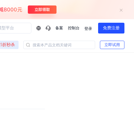
备案
控制台
免费注册
登录
问问AI助手
5折秒杀
立即试用
搜索本产品文档关键词
企业实名认证有什么福利？
如何免费试用百度智
方案
智慧政务
模型与应用
一站式企业级大模型服务
热门产品
AI体验中心
Dumate
业管理系统智能化升级
政务智能体的百度搜索解决方案
提供一站式、开箱即用的AI服务
百度搭子DuMate
百度智能云大模型系列课程
云服务器BCC
馈渠道
新动态
你的超级AI助手 真干活 用搭子
500+节免费观看 持续更新
工程大模型解决方案
智慧水务智能体解决方案
Duclaw
其他大模型
百度千帆·大模型服务及Agent开发平台
千帆大模型平台
诉渠道
了解
以Agent为核心的一站式企业级大模型服务平台
DeepSeek V3.2 Think
文本生成模型，长文本训练和推理效率的大幅提升
百度胜算·数据智能平台
企业实名认证专属权益
大模型专家服务
热门AI能力