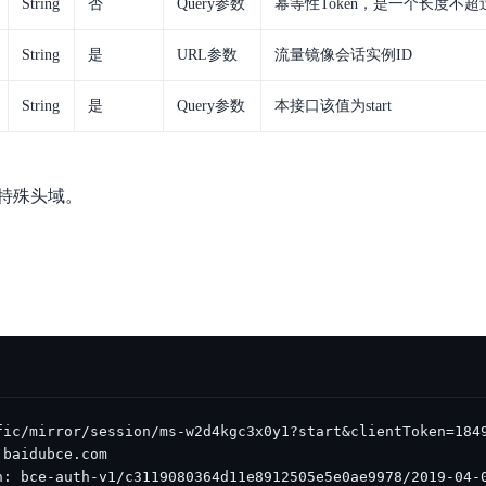
String
否
Query参数
幂等性Token，是一个长度不超过
实时整合文本、图像、PDF等多模态数据，生成高质量结构化报告
严格按照人工编排工作流对话，适用于严谨的业务流程
String
是
URL参数
流量镜像会话实例ID
多智能体协作
可结合全网实时信息进行智能问答，能力丰富强大
支持自定义导入并官方预置多个子Agent,协同完成复杂 场景任务
String
是
Query参数
本接口该值为start
AI云原生与一体机
特殊头域。
百度百舸·AI计算平台
销一体化AI应用
大模型训推一体化基础设施，十万卡大规模集群
原生产品
百度百舸一体机
政务大模型原生产品体系
搭载百舸异构计算平台，提供高效的异构资源管理
千帆一体机
覆盖全场景的医疗AI生态
搭载千帆大模型工具链平台，内置文心与精选开源大模型
向量数据库
户全生命周期营销闭环
VectorDB 纯自研高性能、高性价比、生态丰富且即开即用
n: bce-auth-v1/c3119080364d11e8912505e5e0ae9978/2019-04-