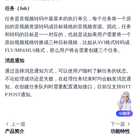
产品描述
任务（Job）
产品计费
任务是音视频转码中最基本的执行单元，每个任务将一个原
始的音视频资源转码成目标规格的音视频资源。因此，任务
快速入门
和转码的目标是一一对应的，也就是说如果用户需要将一个
操作指南
原始视频规格转换成三种目标规格，比如从AVI格式转码成
FLV/MP4/HLS格式，那么用户将会需要创建三个任务。
API参考
消息通知
播放器SDK
通过选择消息通知方式，可以使用户随时了解任务的状态。
不论处理成功还是失败，在处理任务结束时均会触发消息通
服务端SDK
知。在创建任务队列时需要配置通知接口，目前仅支持HTT
P POST通知。
典型实践
视频专区
AI助手
常见问题
上一篇
下一篇
产品简介
功能特性
服务等级协议SLA