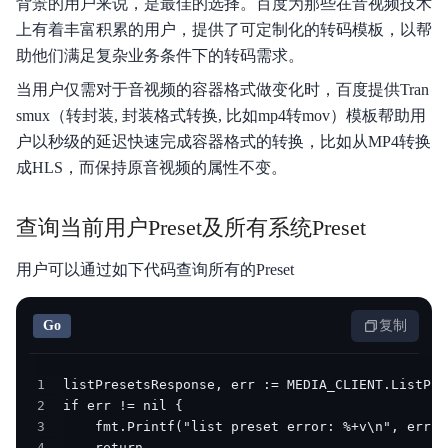
背景的用户来说，是最佳的选择。百度为那些在音视频技术
产品描述
上有着丰富积累的用户，提供了可定制化的转码模板，以帮
产品计费
助他们满足复杂业务条件下的转码需求。
当用户仅需对于音视频的容器格式做变化时，百度提供Tran
快速入门
smux（转封装, 封装格式转换, 比如mp4转mov）模板帮助用
操作指南
户以秒级的延迟快速完成容器格式的转换，比如从MP4转换
成HLS，而保持原音视频的属性不变。
API参考
查询当前用户Preset及所有系统Preset
播放器SDK
用户可以通过如下代码查询所有的Preset
服务端SDK
典型实践
Go
复制
视频专区
1
常见问题
2
3
服务等级协议SLA
4