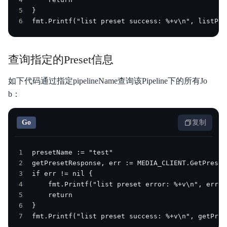
5
6
fmt.Printf("list preset success: %+v\n", listPre
查询指定的Preset信息
如下代码通过指定pipelineName查询该Pipeline下的所有Jo
b：
Go
复制
1
2
3
4
5
6
7
fmt.Printf("list preset success: %+v\n", getPres