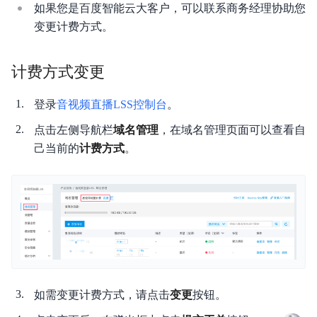
产品简介
如果您是百度智能云大客户，可以联系商务经理协助您
变更计费方式。
产品计费
快速入门
计费方式变更
低延时直播
登录
音视频直播LSS控制台
。
控制台操作指南
点击左侧导航栏
域名管理
，在域名管理页面可以查看自
己当前的
计费方式
。
Demo体验
推流端SDK
播放器SDK
服务端SDK
API参考
如需变更计费方式，请点击
变更
按钮。
视频专区