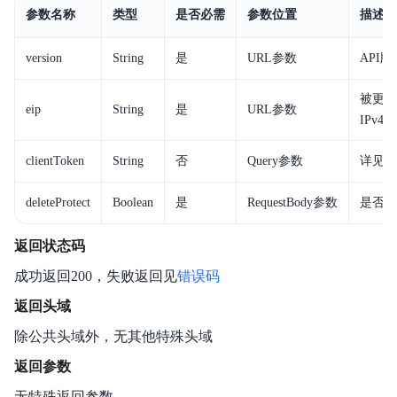
参数名称
类型
是否必需
参数位置
描述
version
String
是
URL参数
API
被更新
eip
String
是
URL参数
IPv4 
clientToken
String
否
Query参数
详见
幂
deleteProtect
Boolean
是
RequestBody参数
是否开
返回状态码
成功返回200，失败返回见
错误码
返回头域
除公共头域外，无其他特殊头域
返回参数
无特殊返回参数