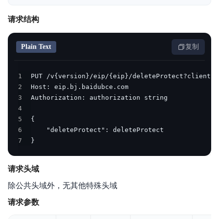
产品描述
请求结构
产品定价
操作指南
Plain Text
复制
典型实践
1
2
API参考
3
4
SDK
5
6
常见问题
7
}
服务等级协议SLA
请求头域
除公共头域外，无其他特殊头域
请求参数