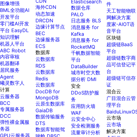
CDN
Elasticsearch
大模型
图像增强
件
百度搜索
全能AI助手
自主规划Agent
程一站
海外CDN
数据仓库
增值服
零门槛AI开发平台EasyDL
BML全功能AI
观看
天工智能物联
25年搜索沉淀，权威高质多模态信源
内置多种AI助手常见能力，深入理解用户意图，智能调度多种MCP工具
自主思考并规划任务，适用于基础或日常的业务流程
动态加速
PALO
务上新
开发平台
网解决方案
零算法基础定制高精度AI模型
DRCDN
日志服务 BLS
工信部
零门槛AI开发
度家-AIOT语
百度百科
深度研究Agent
工作流Agent
边缘计算节点
消息服务 for
教考中
全功能AI开发平台BML
平台 EasyDL
音平台
超3000万全行业词条，800万用户共吸纳
实时整合文本、图像、PDF等多模态数据，生成高质量结构化报告
严格按照人工编排工作流对话，适用于严谨的业务流程
BEC
Kafka
心大模
知识理解
区块链
提供一站式AI开发、训练及推理环境，
边缘服务器
消息服务 for
型证书6
机器人平台
超级链BaaS
智能生成PPT
百度AI搜索
多智能体协作
ECS
RocketMQ
折
ABC Robot
平台
数据库
智能大纲汇总，文库资源沉淀
可结合全网实时信息进行智能问答，能力丰富强大
支持自定义导入并官方预置多个子Agent,协同完成复杂 场景任务
千帆数据智能
内容审核
超级链数字商
云数据库
平台
机器翻译
品可信登记平
RDS
DataBuilder
居民服务
台
云数据库
城市时空大数
Agent
AI原生
AI云原
超级链可信存
Redis
据分析 DMI
曦灵数字人
云数据库
证
应用
生与一
安全
计算
DocDB for
混合云
体机
DDoS防护服
云服务器
MongoDB
广目混合云管
务
伐谋
百度智能云客悦
BCC
云原生数据库
理平台
应用防火墙
百度百舸·AI计算平台
AI安全护栏
全球领先的可商用自我演化超级智能体
大模型驱动的服务营销一体化AI应用
专属服务器
GaiaDB
BaiduLinuxO
WAF
大模型训推一体化基础设施，十万卡大规模集群
多模态大模型的安全围栏，助力企业内容合规
DCC
数据传输服务
云市场
云安全中心
秒哒
九州·政务大模型原生产品
弹性裸金属服
DTS
云市场
安全检测服务
百度百舸一体机
MapReduce计算集群服务
无代码应用搭建平台
构建“1+1+5+∞”政务大模型原生产品体系
务器
数据库智能驾
解决方案
流量审计分析
GPU云服务器
搭载百舸异构计算平台，提供高效的异构资源管理
供全托管的Hadoop/Spark计算集群服务，安全可靠
驶舱 DBSC