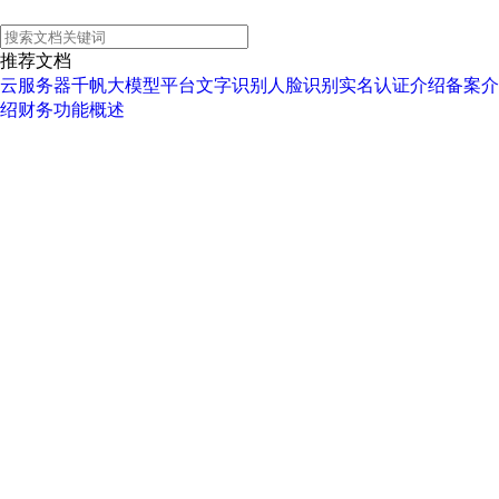
智
能
推荐文档
云
云服务器
千帆大模型平台
文字识别
人脸识别
实名认证介绍
备案介
百
绍
财务功能概述
度
智
能
云
2.0
云
智
技
术
论
坛
行
业
白
皮