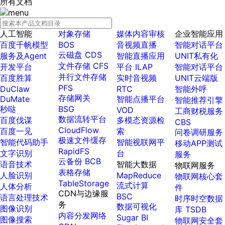
所有文档
AI原生应用商店
新手入门
云市场
生态伙伴
DeepSeek-V4
云服务器39元/年起，领万元券包
云计算
复杂业务专属支持
免费试
标注册
权益礼
搭建官网在线客服与线索转化入口
ERNIE X1 Turbo
端到端语音语言大模型
GLM-5.2
云服务器BCC
结构创新和超高上下文效率、Agent 能力得到专项优化
用体验
GPU云服务器
看图识万物
百度伐谋
包至高
首购275
查看详情
特惠榜单
入门指南
网站建设
计算
存储
具备更长的思维链，更强的深度思考能力
基于Cross-Attention跨模态语音大模型，体验超拟人对话
文本生成模型，支持 1M 上下文，长程任务执行更稳定、工程规范遵循更可靠
馆
人工智能
可减
元，多
对象存储
媒体内容审核
企业智能应用
配备GPU的云端服务器，计算密集型应用专享
视觉+多模态大模型，万物精准识别
全球领先的可商用自我演化超级智能体
语音识别
ERNIE 5.0-正式版
网络
数据库
注册并
6000元
买多省
百度千帆模型
BOS
音视频直播
智能对话平台
营销服务
最佳实践
安全服务
ERNIE X1.1
大模型语音合成
kimi-k2.6
原生全模态大模型，基础能力全面升级
完成实
云磁盘 CDS
服务及Agent
智能直播应用
UNIT私有化
轻量应用服务器
智能文档分析
Hogee
大数据
容器
人脸识别
名认
在事实性、指令遵循、智能体等能力上均有显著提升
音色具备更高的自然度、丰富的情感表达等特点
文本生成模型，同时支持文本、图片与视频输入，思考与非思考模式，对话与 Agent 任务
云推广
建站特
文件存储 CFS
开发平台
平台 ILAP
智能对话平台
行业智能
企业应用
提供官网搭建、web应用搭建、云上学习和测试等场景的服务
文心大模型驱动，一站式文档处理
企业一站式AI营销应用
ERNIE 4.5 Turbo VL
证，立
安全
CDN与边缘
大使限
惠
并行文件存储
百度胜算
实时音视频
UNIT云端版
文字识别
即体验
PaddleOCR-VL
大模型声音复刻
Qwen3.5-397B-A17B
时招募
全新多模理解模型，图片理解、创作、翻译、代码等能力显著
企业首
PFS
DuClaw
分析决策
公司服务
RTC
智能外呼
智慧水务
管理运维
混合云
对象存储BOS
文字识别
百度一见视觉智能体平台
热门产
中
先进、高效的文档解析模型，专为文档元素识别设计
录制5秒音频，即可极速复刻音色
原生视觉语言模型，具备强大的代码生成与智能体能力，对于各类智能体场景具有良好的泛化性
购SSL
存储网关
DuMate
智能点播平台
智能推荐引擎
图像识别
品
稳定、安全、高效、高可拓展的云存储服务
覆盖多种场景、多种语言的高精度整图文字检测和识别服务
云边协同、自主进化的视觉智能体平台
操作系统
推荐新
证书5折
秒哒
BSG
智能办公
人工智能
VOD
工商财税服务
客下单
数据流转平台
百度伐谋
多模态资源检
CBS
ARM云
人工智
弹性公网IP
图像增强
秒哒
应用产品
返利 最
国内短
CloudFlow
百度一见
生活休闲
API商城
索
问卷调研服务
能热销
高8万元
MCP
模型开
信套餐
极速文件缓存
为用户访问公网提供IP地址和公网带宽，增加用户使用弹性
去雾增强放大，重建高清无损图像
无代码应用搭建平台
智能代码助手
智能视联网平
移动APP测试
智能应用
行业应用
榜
包
及
发
RapidFS
文字识别
台
服务
新购1
免费大
视频云平台
云备份 BCB
企业服务
企业首
百度云手机
大模型声音复刻
RedClaw
Agent
语音技术
智能大数据
物联网服务
元，AI
模型课
购限时
表格存储
开发
百度千帆·大模型服务及Agent开发平台
人脸识别
MapReduce
面向企业客户在游戏、营销、直播、办公等场景提供高效稳定的一站式解决方案
基于大模型zero-shot技术，随时随地录制数秒音频
万能AI助手，让想法直接发生
物联网核心套
地图服务
能力引
程
0.99元
TableStorage
流式计算
人体分析
件
以Agent为核心的一站式企业级大模型服务平台
擎量包
入门到
起
CDN与边缘服
BSC
语言处理技术
低至75
时序时空数据
MCP组件
精选Agent
Agent开发工具链
进阶，
务
数据可视化
百度胜算·数据智能平台
图像识别
折
库 TSDB
聚合优质工具与MCP服务
官方能力直达，快速体验AI方案
丰富的Agent开发工具、一站式创建
大模型
内容分发网络
Sugar BI
图像搜索
物联网安全套
基于业务本体驱动的企业数据智能平台
系列课