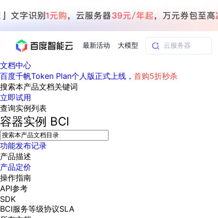
AI
最新活动
大模型
产品
解决方案
定价
应
智
用
AI
慧
文档中心
查看全部活动
进入千帆大模型平台
百度智能云全部产品
全部解决方案
了解定价
文档与社区
了解合作伙伴体系
进入服务与支持
云智一体3.0
与
应
工
智
百度千帆Token Plan个人版正式上线，
首购5折秒杀
智
用
业
慧
搜索本产品文档关键词
立即试用
能
方
方
政
查询实例列表
体
案
案
务
精选
价格计算
文档
关于合作伙伴
基础服务
市场活动
新手
价格详情
企服
开发者资源
增值服务-百度智能云
最佳实践
成为合作伙伴
千帆社区
优惠上云
AI赋能
模型与应用
学习认证
行业解读
合作伙伴
上云领万
全栈AI
容器实例
BCI
百度千帆
百度搭子DuMate
AI体验中心
精选推荐
精选推荐
活动
器
专享
推荐
知一
了解定价模式，合理选择计费模式
Hermes Agent应用部署
百度千帆·大模型服务及Agent开发平台
能源行业企业管理系统智能化升级
政务智能体的百度搜索解决方案
我们的伙伴体系
百度千帆·大模型服务及Agent开发平台
代理销售伙伴
千帆AI应用开发者中心
实践案例
合作伙伴
以Agent为核心的一站式企业级大模型服务平台
你的超级AI助手 真干活 用搭子
提供一站式、开箱即用的AI服务
自助工具
2026 百度AI开发者大会
智能中国 | 数字化转型进行时
培训认证
行业白皮书
DuClaw
端到端语音语言大模型
百度搭子DuMate
自由搭配产品组合，轻松预估成本
行业解决方案
人工智能
功能发布记录
云服务
新客限
域名注
大模型专家服务
开启「万物一体」新纪元
提供常见使用问题快速解决通道
联合央视聚焦企业数字化转型
学练考认一站式
权威、全面的行
一键部署DuClaw，零门槛部署7x24小时个人超级助手
基于跨模态大模型，体验超拟人对话
你的超级AI助手 真干活 用搭子
快速搭建企业AI知识库问答平台
客悦智能客服
船舶与海洋工程大模型解决方案
智慧水务智能体解决方案
通用解决方案
百度伐谋
查询合作伙伴
SDK中心
解决方案销售伙伴
千帆杯AI参赛作品
合作伙伴
产品描述
器品类
时体验
册服务
百度千帆
智能应用
提供常见使用问题快速解决通道
特惠
产品定价
其他大
文心大模型
企业数
.COM
解决方案实践
智能助手
文心 Moment 大会
智能中国 | 标杆案例
课程学习
分析师报告
云服务器 BCC
大模型语音合成
百度千帆·大模型服务及Agent开发平台
10分钟快速部署OpenClaw
百度百舸AI算力管理
客悦
优秀伙伴展示
API平台
技术合作伙伴
合作伙伴
智能体
语音技术
操作指南
云服务
字员工
域名注
模型
云专家服务
文心大模型 5.0 正式版上线
提供常见使用问题快速解决通道
云智一体赋能千行百业
全场景课程体系
权威机构云市场
安全稳定，提供高弹性的云计算服务
大模型升级语音合成，音色更自然
以Agent为核心的一站式企业级大模型服务平台
API参考
器2核
9.9元
册29元
图像技术
文字识别
ERNIE 5.1
快速搭建与AI Workflow 编排平台
一对一定制化支持服务
精品案例展示
数字员工-营销内容创作
服务伙伴
示例代码中心
飞桨企业
4G低至
起
SDK
ERNIE 4.5 Turbo
PP-StructureV3
Deepseek-V4-Flash
工单服务
搜索能力登顶国内，预训练成本仅为业界6%
百度网盘企业版
大模型文档解析
百度胜算·数据智能平台
人脸与人体
语言与知识
39元/年
BCI服务等级协议SLA
企业专
企业实名认证专属权益
搭建私有知识库与AI助手
数字员工-组件开放平台
多模态基础大模型，去幻觉、逻辑推理和代码能力明显增强
高效文档解析模型，复杂结构和多栏布局文档处理优势显著
企业支持计划
文本生成模型，通过更小的模型参数与激活规模，提供更为快捷、经济的 API 服务
7 × 24 小时在线提供服务
数亿用户验证的企业数字资产管理平台，集智能管理、多人协作、大文件极速传输于一体
18 种格式解析，结构化输出文档关键信息
基于业务本体驱动的企业数据智能平台
享权益
智能商