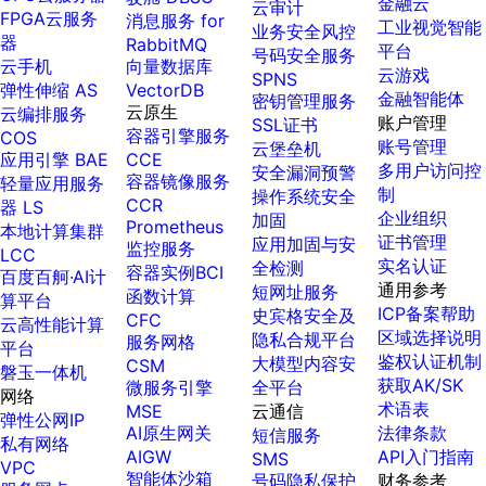
金融云
云审计
百度智能云数字员工
百度智能云灵医
FPGA云服务
消息服务 for
工业视觉智能
业务安全风控
千帆一体机
内容运营等8款数字员工焕新上线！免费体验！
医疗AI大模型，构建覆盖全场景的医疗AI生态
器
RabbitMQ
平台
号码安全服务
云手机
向量数据库
搭载千帆大模型工具链平台，内置文心与精选开源大模型
云游戏
SPNS
百度一见
百战·数智营销
弹性伸缩 AS
VectorDB
金融智能体
密钥管理服务
向量数据库
云边协同、自主进化的视觉智能体平台
云原生
赋能合作伙伴打造客户全生命周期营销闭环
云编排服务
账户管理
SSL证书
容器引擎服务
COS
VectorDB 纯自研高性能、高性价比、生态丰富且即开即用
账号管理
云堡垒机
应用引擎 BAE
CCE
多用户访问控
安全漏洞预警
容器镜像服务
轻量应用服务
制
操作系统安全
CCR
器 LS
企业组织
加固
Prometheus
本地计算集群
证书管理
应用加固与安
监控服务
LCC
实名认证
全检测
容器实例BCI
百度百舸·AI计
通用参考
短网址服务
函数计算
算平台
ICP备案帮助
史宾格安全及
CFC
云高性能计算
区域选择说明
隐私合规平台
服务网格
平台
鉴权认证机制
大模型内容安
CSM
磐玉一体机
获取AK/SK
微服务引擎
全平台
网络
术语表
MSE
云通信
弹性公网IP
AI原生网关
法律条款
短信服务
私有网络
AIGW
API入门指南
SMS
VPC
智能体沙箱
号码隐私保护
财务参考