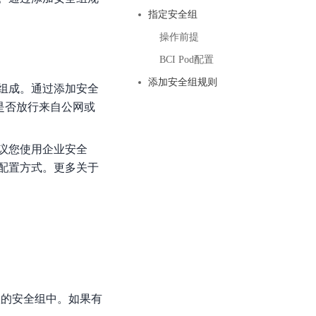
基于业务本体驱动的企业数据智能平台
百度智能云千帆AI原生应用商店
GLM-5.2
云服务器39元/年起，领万元券包
指定安全组
赋能企业AI原生应用创新
提供一站式、开箱即用的AI服务
近千款AI应用，解锁多元体验
文本生成模型，支持 1M 上下文，长程任务执行更稳定、工程规范遵循更可靠
百度伐谋
查看详情
操作前提
查看详情
查看详情
态一站获取
全球领先的可商用自我演化超级智能体
kimi-k2.6
BCI Pod配置
dOS生态适配
文本生成模型，同时支持文本、图片与视频输入，思考与非思考模式，对话与 Agent 任务
Hogee
添加安全组规则
组成。通过添加安全
企业一站式AI营销应用
Qwen3.5-397B-A17B
是否放行来自公网或
原生视觉语言模型，具备强大的代码生成与智能体能力，对于各类智能体场景具有良好的泛化性
百度一见视觉智能体平台
议您使用企业安全
识别服务
云边协同、自主进化的视觉智能体平台
配置方式。更多关于
秒哒
模型开发
无代码应用搭建平台
百度千帆·大模型服务及Agent开发平台
RedClaw
以Agent为核心的一站式企业级大模型服务平台
万能AI助手，让想法直接发生
百度胜算·数据智能平台
基于业务本体驱动的企业数据智能平台
装时配置的安全组中。如果有
零门槛AI开发平台EasyDL