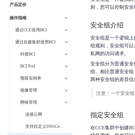
7 × 24 小时在线提供服务
复杂业务专属支持
云
BSC
AI原生应用商店
云市场
新手入门
ERNIE X1 Turbo
产品定价
DeepSeek-V4
服
件
则，您可以控制安全组
磁
云计算
数
搭建官网在线客服与
大模型增值服务上新
免费大模型
云服务器BCC
具备更长的思维链，
务
结构创新和超高上下文效率、Agent 能力得到专项优化
GPU云服务器
盘
时
特惠榜单
网站建设
入门指南
据
操作指南
工信部教考中心大模型证书6折
入门到进阶，
及
计算
存储
配备GPU的云端服务器
CDS
序
安全组介绍
ERNIE X1.1
可
语音识别
ERNIE 5.0-正式版
Agent
营销服务
安全服务
最佳实践
时
通过CCE使用BCI
网络
数据库
文
视
原生全模态大模型，基础能力全面升级
开
轻量应用服务器
空
人脸识别
安全组是一个逻辑上
件
化
大数据
容器
发
行业智能
企业应用
通过自建集群使用BCI
数
PaddleOCR-VL
ERNIE 4.5 Turbo VL
组规则，安全组可以
存
Sugar
平
文字识别
安全
CDN与边缘
据
全新多模理解模型，图片理解、创作、翻译、代码等能力显著
私网的访问请求。
储
BI
对接BCI
分析决策
公司服务
台
对象存储BOS
库
CFS
管理运维
混合云
图像识别
Elasticsearch
安全组分为普通安全
稳定、安全、高效、高可
百
TSDB
BCI Pod
智能办公
人工智能
并
操作系统
组。相比普通安全组
度
数
物
ARM云
弹性公网IP
MCP及Agent开发
行
预留实例券
两种安全组的差异信
生活休闲
API商城
胜
据
联
应用产品
文
为用户访问公网提供IP
算
仓
网
镜像管理
MCP组件
件
精选Agent
注意：一个安全组
库
智能应用
行业应用
DuClaw
安
百度云手机
存
聚合优质工具与MCP服务
官方能力直达，快速
PALO
网络管理
全
视频云平台
企业服务
DuMate
储
日
套
百度搜索
全能AI助手
指定安全组
PFS
连接公网
地图服务
秒
志
件
25年搜索沉淀，权威高质多模态信源
哒
存
服
支持自定义DNSConfig
在CCE集群中创建BCI 
天
储
百度百科
深度研究Agent
百
务