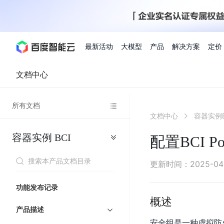
最新活动
大模型
产品
解决方案
定价
文档中心
查看全部活动
进入千帆大模型平台
百度智能云全部产品
全部解决方案
了解定价
文档与社区
了解合作伙伴体系
进入服务与支持
云智一体3.0
所有文档
AI应用与智能体
文档中心
容器实例B
精选活动
价格计算器
文档
关于合作伙伴
基础服务
市场活动
成为合作伙伴
增值服务-百度智能云
最佳实践
优惠上云
价格详情
开发者资源
新手专享
上云领万
百度千帆
精选推荐
精选推荐
自由搭配产品组合，轻松预估成本
了解定价模式，合理选
容器实例
BCI
Hermes Agent应用部
配置BCI 
百度千帆·大模型服务及Agent开发平台
我们的伙伴体系
代理销售伙伴
千帆AI应用开发者
人
存
智
物
以Agent为核心的一站式企业级大模型服务平台
云服务器品类特惠
新客限时体
自助工具
2026 百度AI开发者大会
大模型专家服务
智能中国 | 数字化转型进
DuClaw
行业解决方案
人工智能
工
储
能
联
云服务器2核4G低至39元/年
企业数字员工9
提供常见使用问题快速解决通道
开启「万物一体」新纪元
提供常见使用问题快速解决通
联合央视聚焦企业数字化转型
一键部署DuClaw，零门
通用解决方案
百度伐谋
查询合作伙伴
解决方案销售伙伴
SDK中心
百
对
MapReduce
物
更新时间
：
2025-04
智
大
网
百度千帆
智能应用
度
象
联
免费试用体验馆
文心大模型
企业专享权
解决方案实践
智能助手
文心 Moment 大会
云专家服务
智能中国 | 标杆案例
流
云服务器 BCC
10分钟快速部署OpenC
能
数
服
客悦
优秀伙伴展示
技术合作伙伴
API平台
智能体
语音技术
千
存
网
注册并完成实名认证，立即体验热门产品
权益礼包至高可
功能发布记录
式
提供常见使用问题快速解决通道
文心大模型 5.0 正式版上线
一对一定制化支持服务
云智一体赋能千行百业
安全稳定，提供高弹性的
据
务
帆
储
核
ERNIE 4.5 Turbo
ERNIE 5.1
概述
快速搭建与AI Workf
计
图像技术
文字识别
数字员工-营销内容创作
精品案例展示
服务伙伴
示例代码中心
人工智能热销榜
模
BOS
心
云推广大使
产品描述
工单服务
企业支持计划
搜索能力登顶国内，预训练成本仅为业界6%
百度网盘企业版
算
人脸与人体
语言与知识
搭建私有知识库与AI
型
套
新购1元，AI能力引擎量包低至75折
推荐新客下单
安全组是一种虚拟防
数字员工-组件开放平台