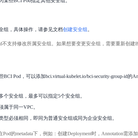
某些BCI Pod指定其他安全组。
实时整合文本、图像、PDF等多模态数据，生成高质量结构化报告
严格按照人工编排工作流对话，适用于严谨的业务流程
多智能体协作
可结合全网实时信息进行智能问答，能力丰富强大
支持自定义导入并官方预置多个子Agent,协同完成复杂 场景任务
全组，具体操作，请参见文档
创建安全组
。
Pod不支持修改所属安全组。如果想要变更安全组，需要重新创建BCI
AI云原生与一体机
百度百舸·AI计算平台
销一体化AI应用
大模型训推一体化基础设施，十万卡大规模集群
d，可以添加bci.virtual-kubelet.io/bci-security-group-id的
原生产品
百度百舸一体机
政务大模型原生产品体系
搭载百舸异构计算平台，提供高效的异构资源管理
多个安全组，最多可以指定5个安全组。
千帆一体机
须属于同一VPC。
覆盖全场景的医疗AI生态
搭载千帆大模型工具链平台，内置文心与精选开源大模型
类型必须相同，即同为普通安全组或同为企业安全组。
向量数据库
加在Pod的metadata下，例如：创建Deployment时，Annotation需添加在sp
户全生命周期营销闭环
VectorDB 纯自研高性能、高性价比、生态丰富且即开即用