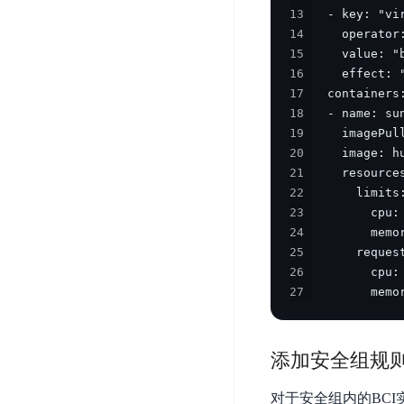
DDoS
13
平
图
海
防
14
台
像
外
护
15
识
CDN
服
超
16
别
务
级
17
动
链
18
图
态
应
19
可
像
加
用
20
信
搜
速
防
21
存
索
DRCDN
火
22
证
墙
图
23
边
WAF
24
像
缘
25
增
计
云
混
26
强
算
安
合
27
        memo
广
节
全
云
BML
目
点
中
全
混
BEC
心
功
添加安全组规
合
能
边
安
云
AI
缘
全
对于安全组内的BC
管