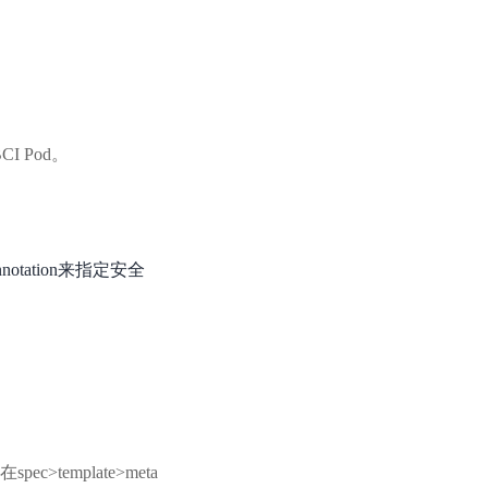
零算法基础定制高精度AI模型
全功能AI开发平台BML
提供一站式AI开发、训练及推理环境，
 Pod。
AI安全护栏
多模态大模型的安全围栏，助力企业内容合规
Annotation来指定安全
MapReduce计算集群服务
供全托管的Hadoop/Spark计算集群服务，安全可靠
ec>template>meta