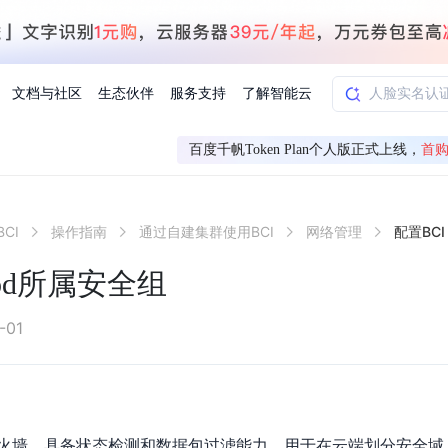
文档与社区
生态伙伴
服务支持
了解智能云
百度千帆Token Plan个人版正式上线，
首购
AI应用方案
智慧工业
CI
操作指南
通过自建集群使用BCI
网络管理
配置BCI
知一
合作伙伴赋能
学习认证
行业解读
千帆社区
AI赋能
企服推荐
千帆AI加速器
联系我们
新闻动态
元新购券
全栈AI能力赋能应用开发
百度搭子DuMate
择计费模式
署
百度千帆·大模型服务及Agent开发平台
能源行业企
Pod所属安全组
中心
合作伙伴培训
实践案例
线上大模型案例课程
你的超级AI助手 真干活 用搭子
验
域名注册服务
行时
培训认证
行业白皮书
我要建议
最新资讯
端到端语音语言大模型
.9元
.COM域名注册29元起
道
学练考认一站式平台
权威、全面的行业报告解读
产品及服务官方反
百度智能云业内最
槛部署7x24小时个人超级助手
基于跨模态大模型，体验超拟人对话
快速搭建企业AI知识库问答平台
客悦智能客服
船舶与海洋
合作伙伴课程中心
千帆杯AI参赛作品
线上产品实操课程
-01
益
智能商标注册
课程学习
分析师报告
我要投诉
公告通知
大模型语音合成
law
百度百舸AI算力管理
合作伙伴人才认证
线下培育
减6000元
首购275元，多买多省
全场景课程体系
权威机构云市场趋势解读
产品及服务官方投
最新公告通知及时
云计算服务
大模型升级语音合成，音色更自然
PP-StructureV3
low 编排平台
飞桨企业赋能
人才认证
限时招募中
建站特惠
多模态基础大模型，去幻觉、逻辑推理和代码能力明显增强
高效文档解析模型，复杂结构和多栏布局文档处理优势显著
大模型文档解析
信息公告
助手
返利 最高8万元
企业首购SSL证书5折
火墙，具备状态检测和数据包过滤能力，用于在云端划分安全域
学习中心