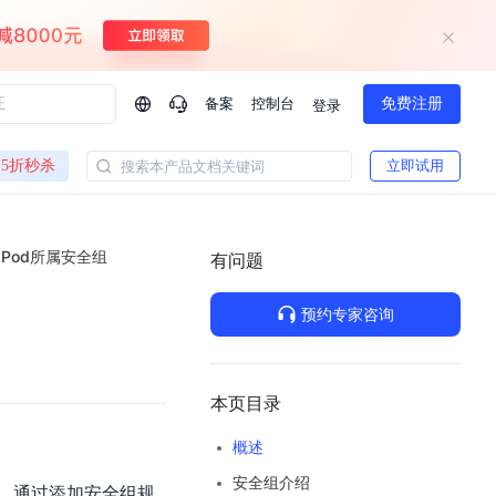
备案
控制台
免费注册
登录
问问AI助手
5折秒杀
立即试用
搜索本产品文档关键词
企业实名认证有什么福利？
如何免费试用百度智
方案
智慧政务
 Pod所属安全组
模型与应用
有问题
一站式企业级大模型服务
热门产品
AI体验中心
Dumate
业管理系统智能化升级
政务智能体的百度搜索解决方案
提供一站式、开箱即用的AI服务
预约专家咨询
百度搭子DuMate
百度智能云大模型系列课程
云服务器BCC
馈渠道
新动态
你的超级AI助手 真干活 用搭子
500+节免费观看 持续更新
工程大模型解决方案
智慧水务智能体解决方案
Duclaw
其他大模型
百度千帆·大模型服务及Agent开发平台
千帆大模型平台
本页目录
诉渠道
了解
以Agent为核心的一站式企业级大模型服务平台
Deepseek-V4-Flash
概述
文本生成模型，通过更小的模型参数与激活规模，提供更为快捷、经济的 API 服务
百度胜算·数据智能平台
安全组介绍
企业实名认证专属权益
大模型专家服务
热门AI能力
。通过添加安全组规