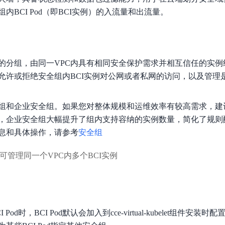
数亿用户验证的企业数字资产管理平台，集智能管理、多人协作、大文件极速传输于一体
18 种格式解析，结构化输出文档关键信息
生态伙伴方案
端到端语音语言大模型
内BCI Pod（即BCI实例）的入流量和出流量。
公告通知
线索转化入口
课程
国内短信套餐包
更强的深度思考能力
考试中心
基于Cross-Attention跨模态语音大模型，体验超拟人对话
看图识万物
船舶与海洋工程大模型解决方案
产品公告与服务动
大模型系列课程一站观看
企业首购限时0.99元起
，计算密集型应用专享
视觉+多模态大模型，万物精准识别
大模型语音合成
BaiduLinuxClou
政务智能体的百度搜索解决方案
在事实性、指令遵循、智能体等能力上均有显著提升
音色具备更高的自然度、丰富的情感表达等特点
智能文档分析
的分组，由同一VPC内具有相同安全保护需求并相互信任的实例
能源行业企业管理系统智能化升级解决方案
生态适配指南
提供官网搭建、web应用搭建、云上学习和测试等场景的服务
文心大模型驱动，一站式文档处理
大模型声音复刻
允许或拒绝安全组内BCI实例对公网或者私网的访问，以及管理
先进、高效的文档解析模型，专为文档元素识别设计
录制5秒音频，即可极速复刻音色
智慧水务智能体解决方案
生态兼容性全景图
文字识别
组和企业安全组。如果您对整体规模和运维效率有较高需求，建
拓展的云存储服务
覆盖多种场景、多种语言的高精度整图文字检测和
，企业安全组大幅提升了组内支持容纳的实例数量，简化了规则
图像增强
息和具体操作，请参考
安全组
地址和公网带宽，增加用户使用弹性
去雾增强放大，重建高清无损图像
Agent开发工具链
可管理同一个VPC内多个BCI实例
大模型声音复刻
体验AI方案
丰富的Agent开发工具、一站式创建
面向企业客户在游戏、营销、直播、办公等场景提供高效稳定的一站式解决方案
基于大模型zero-shot技术，随时随地录制数秒音频
自主规划Agent
内置多种AI助手常见能力，深入理解用户意图，智能调度多种MCP工具
自主思考并规划任务，适用于基础或日常的业务流程
Pod时，BCI Pod默认会加入到cce-virtual-kubelet组件安
工作流Agent