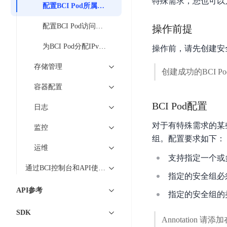
特殊需求，您也可以为
工
网
配置BCI Pod所属安全组
超3000万全行业词条，800万用户共吸纳
度
BLS
智
关
伐
消
能
配置BCI Pod访问集群内Service
操作前提
智能生成PPT
百度AI搜索
BSG
谋
息
物
智能大纲汇总，文库资源沉淀
数
为BCI Pod分配IPv6地址
操作前，请先创建安
百
服
联
据
度
务
网
存储管理
流
创建成功的BCI 
一
for
解
转
AI原生应用
见
Kafka
决
容器配置
平
方
智
消
BCI Pod配置
台
日志
伐谋
百度智能云客悦
案
能
息
CloudFlow
全球领先的可商用自我演化超级智能体
大模型驱动的服务营
对于有特殊需求的某些BCI Po
代
服
度
监控
极
组。配置要求如下：
码
务
家-
秒哒
九州·政务大模型
速
运维
助
for
AIOT
无代码应用搭建平台
构建“1+1+5+∞”
支持指定一个或
文
手
RocketMQ
语
通过BCI控制台和API使用BCI
件
百度智能云数字员工
百度智能云灵医
音
指定的安全组必
文
千
缓
平
内容运营等8款数字员工焕新上线！免费体验！
医疗AI大模型，构建
API参考
字
帆
指定的安全组的
存
台
识
数
RapidFS
百度一见
百战·数智营销
SDK
别
据
Annotation 请添
云边协同、自主进化的视觉智能体平台
赋能合作伙伴打造客
云