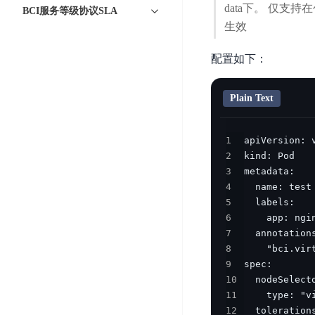
智
语
区
data下。 仅支持在
BCI服务等级协议SLA
备
能
音
块
生效
份
平
超
技
链
BCB
台
级
术
配置如下：
表
DataBuilder
链
人
格
BaaS
城
脸
Plain Text
存
平
市
识
储
台
时
别
TableStorage
1
空
超
人
2
大
级
体
3
数
链
CDN
4
分
据
数
与
5
析
分
内
字
6
边
语
析
容
商
7
缘
言
DMI
分
品
8
服
处
发
可
9
务
理
网
信
10
安
技
11
络
登
全
12
术
CDN
记