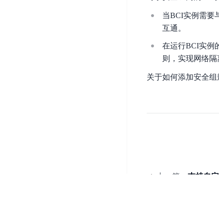
开
服
检
理
当BCI实例需
发
务
测
平
互通。
平
器
服
台
台
ECS
务
在运行BCI实
BaiduLinuxOS
零
流
则，实现网络隔
门
量
数
关于如何添加安全组
槛
审
云
据
AI
计
云
市
库
云
开
分
数
场
市
发
析
据
场
平
库
云
台
RDS
审
EasyDL
计
云
解
知
数
决
业
上一篇
支持自定义
识
金
据
务
方
理
融
库
安
案
解
云
Redis
全
机
工
风
云