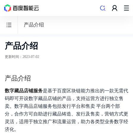
产品介绍
产品介绍
超
级
更新时间
：
2023-07-02
链
数
产品介绍
字
商
数字藏品店铺服务
是基于百度区块链能⼒推出的⼀款⽆需代
品
码即可开设数字藏品店铺的产品，⽀持运营⽅进⾏独⽴售
可
卖。数字商品店铺服务包括发⾏平台和售卖 平台两个部
信
分，合作⽅可⾃助进⾏藏品铸造、发⾏及售卖，营销⽅式更
登
灵活，适⽤于独⽴推⼴和流量运营，助⼒各类型业务数字经
记
济化。