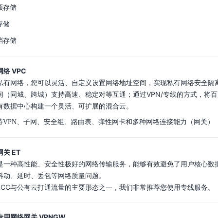
频存储
存储
档存储
络 VPC
私有网络，您可以灵活、自定义设置网络地址空间，实现私有网络安全隔
间（同城、跨城）支持高速、稳定对等互通；通过VPN/专线的方式，将
有数据中心构建一个灵活、可扩展的混合云。
支持VPN、子网、安全组、路由表、弹性网卡和多种网络连接能力（网关）
关 ET
是一种高性能、安全性极好的网络传输服务，能够有效避免了用户核心数
抖动、延时、丢包等网络质量问题。
LCC与公有云打通流量的主要形态之一，我们非常推荐您使用专线服务。
专用网络网关 VPNGW