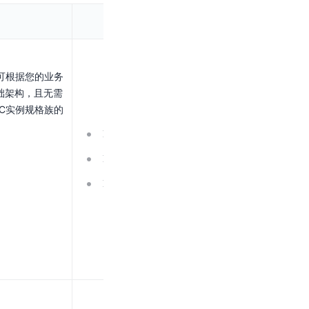
基于业务本体驱动的企业数据智能平台
百度智能云千帆AI原生应用商店
GLM-5.2
云服务器39元/年起，领万元券包
赋能企业AI原生应用创新
提供一站式、开箱即用的AI服务
支持的LCC形态
近千款AI应用，解锁多元体验
文本生成模型，支持 1M 上下文，长程任务执行更稳定、工程规范遵循更可靠
百度伐谋
查看详情
查看详情
查看详情
态一站获取
全球领先的可商用自我演化超级智能体
kimi-k2.6
dOS生态适配
文本生成模型，同时支持文本、图片与视频输入，思考与非思考模式，对话与 Agent 任务
可根据您的业务
Hogee
础架构，且无需
企业一站式AI营销应用
Qwen3.5-397B-A17B
C实例规格族的
原生视觉语言模型，具备强大的代码生成与智能体能力，对于各类智能体场景具有良好的泛化性
百度一见视觉智能体平台
LCC-Lite
识别服务
云边协同、自主进化的视觉智能体平台
LCC-General
秒哒
模型开发
LCC-Advanced
无代码应用搭建平台
百度千帆·大模型服务及Agent开发平台
RedClaw
以Agent为核心的一站式企业级大模型服务平台
万能AI助手，让想法直接发生
百度胜算·数据智能平台
基于业务本体驱动的企业数据智能平台
零门槛AI开发平台EasyDL