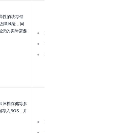
弹性的块存储
故障风险，同
据您的实际需要
LCC-Lite
LCC-General
LCC-Advanced
和归档存储等多
存入BOS，并
LCC-General
LCC-Advanced