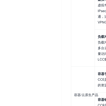
开
服
检
虚拟专
理
发
务
测
IP
平
平
器
服
通，
台
台
ECS
务
VPN
BaiduLinuxOS
零
流
门
量
数
负载均
槛
审
云
据
负载
AI
计
云
市
库
多台
云
开
分
数
场
量访
市
发
析
据
LC
场
平
库
云
台
RDS
审
EasyDL
容器引
计
云
解
CC
知
数
决
业
的资
识
金
据
务
方
理
融
库
安
案
容器/云原生产品
解
云
Redis
全
容器镜
机
工
风
CC
云