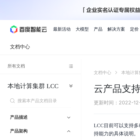
最新活动
大模型
产品
解决方案
定价
文档中心
查看全部活动
进入千帆大模型平台
百度智能云全部产品
全部解决方案
了解定价
文档与社区
了解合作伙伴体系
进入服务与支持
云智一体3.0
所有文档
AI应用与智能体
文档中心
本地计算
精选活动
价格计算器
文档
关于合作伙伴
基础服务
市场活动
成为合作伙伴
增值服务-百度智能云
最佳实践
优惠上云
价格详情
开发者资源
新手专享
上云领万
百度千帆
精选推荐
精选推荐
自由搭配产品组合，轻松预估成本
了解定价模式，合理选
本地计算集群
LCC
Hermes Agent应用部
云产品支
百度千帆·大模型服务及Agent开发平台
我们的伙伴体系
代理销售伙伴
千帆AI应用开发者
人
存
智
物
以Agent为核心的一站式企业级大模型服务平台
云服务器品类特惠
新客限时体
自助工具
2026 百度AI开发者大会
大模型专家服务
智能中国 | 数字化转型进
DuClaw
行业解决方案
人工智能
工
储
能
联
云服务器2核4G低至39元/年
企业数字员工9
提供常见使用问题快速解决通道
开启「万物一体」新纪元
提供常见使用问题快速解决通
联合央视聚焦企业数字化转型
一键部署DuClaw，零门
通用解决方案
百度伐谋
查询合作伙伴
解决方案销售伙伴
SDK中心
百
对
MapReduce
物
更新时间
：
2022-12
智
大
网
百度千帆
智能应用
度
象
联
免费试用体验馆
文心大模型
企业专享权
解决方案实践
智能助手
文心 Moment 大会
云专家服务
智能中国 | 标杆案例
流
云服务器 BCC
10分钟快速部署OpenC
能
数
服
客悦
优秀伙伴展示
技术合作伙伴
API平台
智能体
语音技术
千
存
网
注册并完成实名认证，立即体验热门产品
权益礼包至高可
产品描述
式
提供常见使用问题快速解决通道
文心大模型 5.0 正式版上线
一对一定制化支持服务
云智一体赋能千行百业
安全稳定，提供高弹性的
据
务
帆
储
核
ERNIE 4.5 Turbo
ERNIE 5.1
快速搭建与AI Workf
LCC目前可以支持多
计
图像技术
文字识别
数字员工-营销内容创作
精品案例展示
服务伙伴
示例代码中心
人工智能热销榜
模
BOS
心
云推广大使
产品架构
工单服务
企业支持计划
搜索能力登顶国内，预训练成本仅为业界6%
百度网盘企业版
算
持能力的具体说明。
人脸与人体
语言与知识
搭建私有知识库与AI
型
套
新购1元，AI能力引擎量包低至75折
推荐新客下单
数字员工-组件开放平台