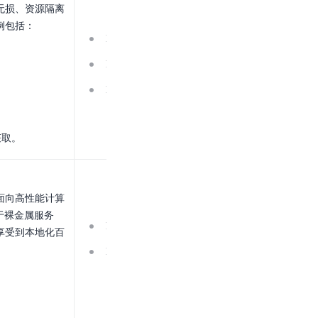
无损、资源隔离
零算法基础定制高精度AI模型
例包括：
LCC-Lite
全功能AI开发平台BML
提供一站式AI开发、训练及推理环境，
LCC-General
LCC-Advanced
面获取。
AI安全护栏
多模态大模型的安全围栏，助力企业内容合规
，面向高性能计算
MapReduce计算集群服务
于裸金属服务
供全托管的Hadoop/Spark计算集群服务，安全可靠
LCC-General
享受到本地化百
LCC-Advanced