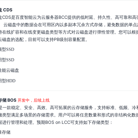
 CDS
盘CDS是百度智能云为云服务器BCC提供的低时延、持久性、高可靠和高
。 云磁盘中的数据会在可用区内以多副本冗余方式存储，避免数据的单点
持在线扩容和在线变更磁盘类型等方式对云磁盘进行弹性管理。您可以根
云磁盘的选配，目前可以支持PB级别容量配置。
强型SSD
用型SSD
高性能云磁盘
用型HDD
储 BOS
开发中，后续上线
S是一款稳定、安全、高效、高可拓展的云存储服务，支持标准、低频、冷
储类型满足多场景的存储需求。用户可以将任意数量和形式的非结构化数据
据进行管理和处理。预期BOS on LCC可支持如下存储类型：
准存储