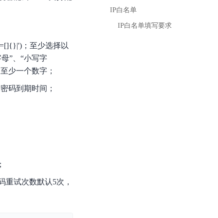
基于业务本体驱动的企业数据智能平台
百度智能云千帆AI原生应用商店
GLM-5.2
云服务器39元/年起，领万元券包
IP白名单
赋能企业AI原生应用创新
提供一站式、开箱即用的AI服务
近千款AI应用，解锁多元体验
文本生成模型，支持 1M 上下文，长程任务执行更稳定、工程规范遵循更可靠
百度伐谋
查看详情
IP白名单填写要求
查看详情
查看详情
态一站获取
全球领先的可商用自我演化超级智能体
kimi-k2.6
]{}|')；至少选择以
dOS生态适配
文本生成模型，同时支持文本、图片与视频输入，思考与非思考模式，对话与 Agent 任务
Hogee
母”、“小写字
企业一站式AI营销应用
和至少一个数字；
Qwen3.5-397B-A17B
原生视觉语言模型，具备强大的代码生成与智能体能力，对于各类智能体场景具有良好的泛化性
示密码到期时间；
百度一见视觉智能体平台
识别服务
云边协同、自主进化的视觉智能体平台
秒哒
模型开发
无代码应用搭建平台
百度千帆·大模型服务及Agent开发平台
RedClaw
以Agent为核心的一站式企业级大模型服务平台
；
万能AI助手，让想法直接发生
百度胜算·数据智能平台
码重试次数默认5次，
基于业务本体驱动的企业数据智能平台
零门槛AI开发平台EasyDL