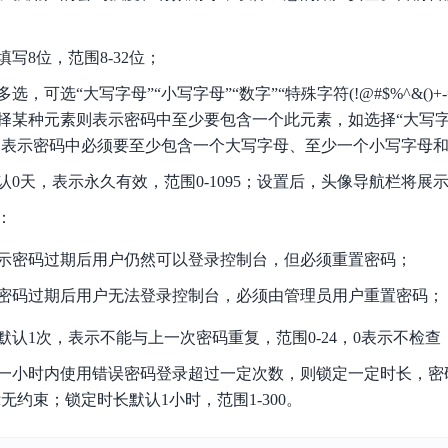
数亿用户验证的企业数字资产管理平台，集智能管理、多人协作、大文件极速传输于一体
18 种格式解析，结构化输出文档关键信息
生态伙伴方案
端到端语音语言大模型
公告通知
线索转化入口
课程
国内短信套餐包
更强的深度思考能力
考试中心
基于Cross-Attention跨模态语音大模型，体验超拟人对话
看图识万物
船舶与海洋工程大模型解决方案
写8位，范围8-32位；
产品公告与服务动
大模型系列课程一站观看
企业首购限时0.99元起
，计算密集型应用专享
视觉+多模态大模型，万物精准识别
大模型语音合成
，可选“大写字母”“小写字母”“数字”“特殊字符(!@#$%^&()+-=[
BaiduLinuxClou
政务智能体的百度搜索解决方案
在事实性、指令遵循、智能体等能力上均有显著提升
音色具备更高的自然度、丰富的情感表达等特点
智能文档分析
择某种元素则表示密码中至少要包含一个此元素，如选择“大写字
能源行业企业管理系统智能化升级解决方案
生态适配指南
提供官网搭建、web应用搭建、云上学习和测试等场景的服务
文心大模型驱动，一站式文档处理
，则表示密码中必须要至少包含一个大写字母、至少一个小写字母
大模型声音复刻
先进、高效的文档解析模型，专为文档元素识别设计
录制5秒音频，即可极速复刻音色
认0天，表示永久有效，范围0-1095；设置后，头像导航栏将展
智慧水务智能体解决方案
生态兼容性全景图
文字识别
拓展的云存储服务
覆盖多种场景、多种语言的高精度整图文字检测和
：
图像增强
示密码过期后用户仍然可以登录控制台，但必须重置密码；
地址和公网带宽，增加用户使用弹性
去雾增强放大，重建高清无损图像
密码过期后用户无法登录控制台，必须由管理员用户重置密码；
Agent开发工具链
大模型声音复刻
体验AI方案
丰富的Agent开发工具、一站式创建
默认1次，表示不能与上一次密码重复，范围0-24，0表示不检查
面向企业客户在游戏、营销、直播、办公等场景提供高效稳定的一站式解决方案
基于大模型zero-shot技术，随时随地录制数秒音频
自主规划Agent
一小时内使用错误密码登录超过一定次数，则锁定一定时长，密
内置多种AI助手常见能力，深入理解用户意图，智能调度多种MCP工具
自主思考并规划任务，适用于基础或日常的业务流程
表示无约束；锁定时长默认1小时，范围1-300。
工作流Agent