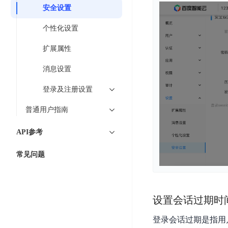
工
网
安全设置
超3000万全行业词条，800万用户共吸纳
度
BLS
智
关
伐
消
能
个性化设置
智能生成PPT
百度AI搜索
BSG
谋
息
物
智能大纲汇总，文库资源沉淀
数
扩展属性
百
服
联
据
度
务
网
消息设置
流
一
for
解
转
AI原生应用
见
Kafka
决
登录及注册设置
平
方
智
消
台
伐谋
百度智能云客悦
普通用户指南
案
能
息
CloudFlow
全球领先的可商用自我演化超级智能体
大模型驱动的服务营
代
服
度
API参考
极
码
务
家-
秒哒
九州·政务大模型
速
助
for
AIOT
常见问题
无代码应用搭建平台
构建“1+1+5+∞”
文
手
RocketMQ
语
件
百度智能云数字员工
百度智能云灵医
音
文
千
缓
平
内容运营等8款数字员工焕新上线！免费体验！
医疗AI大模型，构建
字
帆
存
设置会话过期时
台
识
数
RapidFS
百度一见
百战·数智营销
别
据
登录会话过期是指用
云边协同、自主进化的视觉智能体平台
赋能合作伙伴打造客
云