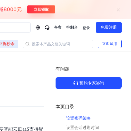
备案
控制台
免费注册
登录
问问AI助手
5折秒杀
立即试用
搜索本产品文档关键词
企业实名认证有什么福利？
如何免费试用百度智
方案
智慧政务
模型与应用
有问题
一站式企业级大模型服务
热门产品
AI体验中心
Dumate
业管理系统智能化升级
政务智能体的百度搜索解决方案
提供一站式、开箱即用的AI服务
预约专家咨询
百度搭子DuMate
百度智能云大模型系列课程
云服务器BCC
馈渠道
新动态
你的超级AI助手 真干活 用搭子
500+节免费观看 持续更新
工程大模型解决方案
智慧水务智能体解决方案
Duclaw
其他大模型
百度千帆·大模型服务及Agent开发平台
千帆大模型平台
本页目录
诉渠道
了解
以Agent为核心的一站式企业级大模型服务平台
Deepseek-V4-Flash
设置密码策略
文本生成模型，通过更小的模型参数与激活规模，提供更为快捷、经济的 API 服务
百度胜算·数据智能平台
设置会话过期时间
企业实名认证专属权益
能云IDaaS支持配
大模型专家服务
热门AI能力