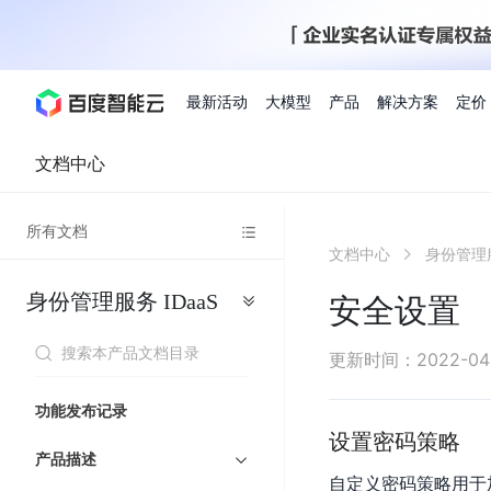
最新活动
大模型
产品
解决方案
定价
文档中心
查看全部活动
进入千帆大模型平台
百度智能云全部产品
全部解决方案
了解定价
文档与社区
了解合作伙伴体系
进入服务与支持
云智一体3.0
所有文档
AI应用与智能体
文档中心
身份管理服
精选活动
价格计算器
文档
关于合作伙伴
基础服务
市场活动
成为合作伙伴
增值服务-百度智能云
最佳实践
优惠上云
价格详情
开发者资源
新手专享
上云领万
百度千帆
精选推荐
精选推荐
自由搭配产品组合，轻松预估成本
了解定价模式，合理选
身份管理服务
IDaaS
Hermes Agent应用部
安全设置
百度千帆·大模型服务及Agent开发平台
我们的伙伴体系
代理销售伙伴
千帆AI应用开发者
人
存
智
物
以Agent为核心的一站式企业级大模型服务平台
云服务器品类特惠
新客限时体
自助工具
2026 百度AI开发者大会
大模型专家服务
智能中国 | 数字化转型进
DuClaw
行业解决方案
人工智能
工
储
能
联
云服务器2核4G低至39元/年
企业数字员工9
提供常见使用问题快速解决通道
开启「万物一体」新纪元
提供常见使用问题快速解决通
联合央视聚焦企业数字化转型
一键部署DuClaw，零门
通用解决方案
百度伐谋
查询合作伙伴
解决方案销售伙伴
SDK中心
百
对
MapReduce
物
更新时间
：
2022-04
智
大
网
百度千帆
智能应用
度
象
联
免费试用体验馆
文心大模型
企业专享权
解决方案实践
智能助手
文心 Moment 大会
云专家服务
智能中国 | 标杆案例
流
云服务器 BCC
10分钟快速部署OpenC
能
数
服
客悦
优秀伙伴展示
技术合作伙伴
API平台
智能体
语音技术
千
存
网
注册并完成实名认证，立即体验热门产品
权益礼包至高可
功能发布记录
式
提供常见使用问题快速解决通道
文心大模型 5.0 正式版上线
一对一定制化支持服务
云智一体赋能千行百业
安全稳定，提供高弹性的
据
务
帆
储
核
ERNIE 4.5 Turbo
ERNIE 5.1
快速搭建与AI Workf
设置密码策略
计
图像技术
文字识别
数字员工-营销内容创作
精品案例展示
服务伙伴
示例代码中心
人工智能热销榜
模
BOS
心
云推广大使
产品描述
工单服务
企业支持计划
搜索能力登顶国内，预训练成本仅为业界6%
百度网盘企业版
算
人脸与人体
语言与知识
自定义密码策略用于
搭建私有知识库与AI
型
套
新购1元，AI能力引擎量包低至75折
推荐新客下单
数字员工-组件开放平台