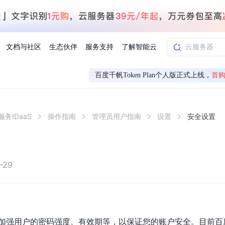
文档与社区
生态伙伴
服务支持
了解智能云
百度千帆Token Plan个人版正式上线，
首购
AI应用方案
智慧工业
务IDaaS
操作指南
管理员用户指南
设置
安全设置
知一
合作伙伴赋能
学习认证
行业解读
千帆社区
AI赋能
企服推荐
千帆AI加速器
联系我们
新闻动态
元新购券
全栈AI能力赋能应用开发
百度搭子DuMate
择计费模式
署
百度千帆·大模型服务及Agent开发平台
能源行业企
中心
合作伙伴培训
实践案例
线上大模型案例课程
你的超级AI助手 真干活 用搭子
验
域名注册服务
行时
培训认证
行业白皮书
我要建议
最新资讯
端到端语音语言大模型
.9元
.COM域名注册29元起
道
学练考认一站式平台
权威、全面的行业报告解读
产品及服务官方反
百度智能云业内最
槛部署7x24小时个人超级助手
基于跨模态大模型，体验超拟人对话
快速搭建企业AI知识库问答平台
客悦智能客服
船舶与海洋
合作伙伴课程中心
千帆杯AI参赛作品
线上产品实操课程
-29
益
智能商标注册
课程学习
分析师报告
我要投诉
公告通知
大模型语音合成
law
百度百舸AI算力管理
合作伙伴人才认证
线下培育
减6000元
首购275元，多买多省
全场景课程体系
权威机构云市场趋势解读
产品及服务官方投
最新公告通知及时
云计算服务
大模型升级语音合成，音色更自然
PP-StructureV3
low 编排平台
飞桨企业赋能
人才认证
限时招募中
建站特惠
多模态基础大模型，去幻觉、逻辑推理和代码能力明显增强
高效文档解析模型，复杂结构和多栏布局文档处理优势显著
大模型文档解析
信息公告
加强用户的密码强度、有效期等，以保证您的账户安全。目前百度智
助手
返利 最高8万元
企业首购SSL证书5折
学习中心