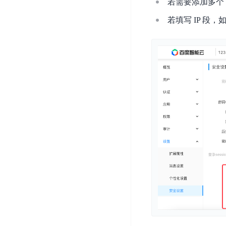
若需要添加多个 
DDoS
平
图
海
防
若填写 IP 段，如
台
像
外
护
识
CDN
服
超
别
务
级
动
链
图
态
应
可
像
加
用
信
搜
速
防
存
索
DRCDN
火
证
墙
图
边
WAF
像
缘
增
计
云
混
强
算
安
合
广
节
全
云
BML
目
点
中
全
混
BEC
心
功
合
能
边
安
云
AI
缘
全
管