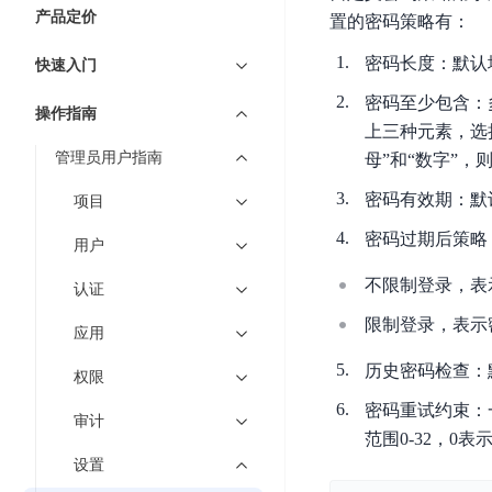
7 × 24 小时在线提供服务
复杂业务专属支持
云
BSC
AI原生应用商店
云市场
新手入门
ERNIE X1 Turbo
产品定价
DeepSeek-V4
服
件
置的密码策略有：
磁
云计算
数
搭建官网在线客服与
大模型增值服务上新
免费大模型
云服务器BCC
具备更长的思维链，
务
结构创新和超高上下文效率、Agent 能力得到专项优化
GPU云服务器
盘
时
特惠榜单
网站建设
入门指南
密码长度：默认填
据
快速入门
工信部教考中心大模型证书6折
入门到进阶，
及
计算
存储
配备GPU的云端服务器
CDS
序
ERNIE X1.1
可
语音识别
ERNIE 5.0-正式版
Agent
密码至少包含：多选
营销服务
安全服务
最佳实践
时
网络
数据库
操作指南
文
视
原生全模态大模型，基础能力全面升级
开
轻量应用服务器
上三种元素，选
空
人脸识别
件
化
大数据
容器
发
行业智能
企业应用
管理员用户指南
母”和“数字”
数
PaddleOCR-VL
ERNIE 4.5 Turbo VL
存
Sugar
平
文字识别
安全
CDN与边缘
据
全新多模理解模型，图片理解、创作、翻译、代码等能力显著
储
BI
分析决策
公司服务
密码有效期：默
项目
台
对象存储BOS
库
CFS
管理运维
混合云
图像识别
Elasticsearch
稳定、安全、高效、高可
密码过期后策略
百
TSDB
智能办公
人工智能
用户
并
操作系统
度
数
物
ARM云
弹性公网IP
MCP及Agent开发
行
不限制登录，表
认证
生活休闲
API商城
胜
据
联
应用产品
文
为用户访问公网提供IP
算
仓
限制登录，表示
网
应用
MCP组件
件
精选Agent
库
智能应用
行业应用
DuClaw
安
百度云手机
存
聚合优质工具与MCP服务
官方能力直达，快速
历史密码检查：
PALO
权限
全
视频云平台
企业服务
DuMate
储
日
套
百度搜索
全能AI助手
密码重试约束：
PFS
地图服务
审计
秒
志
件
25年搜索沉淀，权威高质多模态信源
范围0-32，0
哒
存
服
设置
天
储
百度百科
深度研究Agent
百
务