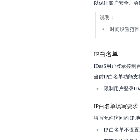
智
以保证账户安全。会
语
区
备
能
音
块
份
平
超
说明：
技
链
BCB
台
级
术
时间设置范围
表
DataBuilder
链
人
格
BaaS
城
脸
存
平
市
识
IP白名单
储
台
时
别
TableStorage
空
超
IDaaS用户登录控
人
大
级
体
当前IP白名单功能支
数
链
CDN
分
据
数
限制用户登录ID
与
析
分
内
字
边
语
析
容
商
缘
IP白名单填写要求
言
DMI
分
品
服
处
发
可
填写允许访问的 IP 地
务
理
网
信
安
IP 白名单不设
技
络
登
全
术
CDN
记