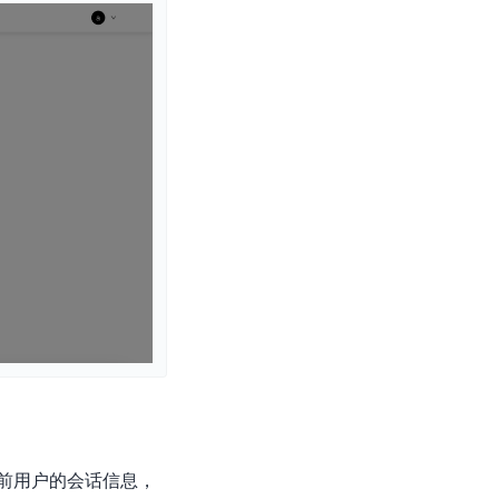
零算法基础定制高精度AI模型
全功能AI开发平台BML
提供一站式AI开发、训练及推理环境，
AI安全护栏
多模态大模型的安全围栏，助力企业内容合规
MapReduce计算集群服务
供全托管的Hadoop/Spark计算集群服务，安全可靠
前用户的会话信息，