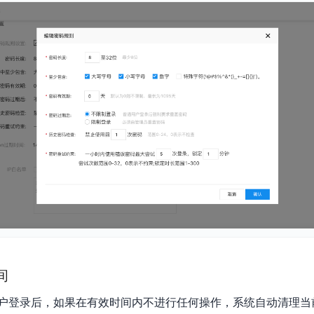
实时整合文本、图像、PDF等多模态数据，生成高质量结构化报告
严格按照人工编排工作流对话，适用于严谨的业务流程
多智能体协作
可结合全网实时信息进行智能问答，能力丰富强大
支持自定义导入并官方预置多个子Agent,协同完成复杂 场景任务
AI云原生与一体机
百度百舸·AI计算平台
销一体化AI应用
大模型训推一体化基础设施，十万卡大规模集群
原生产品
百度百舸一体机
政务大模型原生产品体系
搭载百舸异构计算平台，提供高效的异构资源管理
千帆一体机
覆盖全场景的医疗AI生态
搭载千帆大模型工具链平台，内置文心与精选开源大模型
间
向量数据库
户登录后，如果在有效时间内不进行任何操作，系统自动清理当
户全生命周期营销闭环
VectorDB 纯自研高性能、高性价比、生态丰富且即开即用