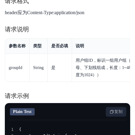
请求格式
产品描述
header应为Content-Type:application/json
快速入门
请求说明
安装激活
操作指南
参数名称
类型
是否必填
说明
扩展服务
用户组ID，标识一组用户组（
groupId
String
是
母、下划线组成，长度：1~48
度为1024））
请求示例
Plain Text
复制
1