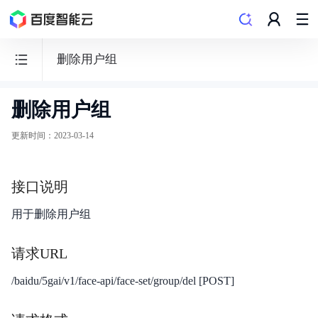
删除用户组
删除用户组
边
缘
更新时间
：
2023-03-14
服
务
接口说明
器
ECS
用于删除用户组
请求URL
/baidu/5gai/v1/face-api/face-set/group/del [POST]
功能发布记录