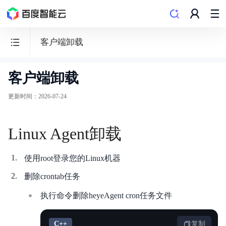
客户端卸载
客户端卸载
云
安
更新时间
：
2026-07-24
全
中
Linux Agent卸载
心
CSC
使用root登录您的Linux机器
删除crontab任务
执行命令删除heyeAgent cron任务文件
功能发布记录
C++
复制