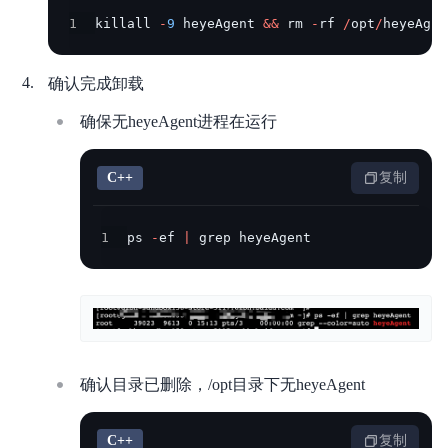
1
killall 
-
9
 heyeAgent 
&&
 rm 
-
rf 
/
opt
/
heyeAgen
确认完成卸载
确保无heyeAgent进程在运行
C++
复制
1
ps 
-
ef 
|
 grep heyeAgent
确认目录已删除，/opt目录下无heyeAgent
C++
复制