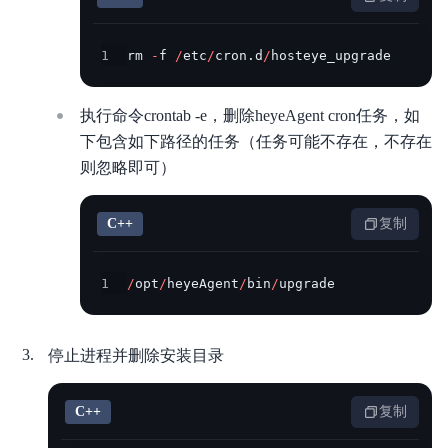
产品描述
产品定价
1
rm 
-
f 
/
etc
/
cron
.
d
/
hosteye_upgrade
快速入门
执行命令crontab -e，删除heyeAgent cron任务，如
安装指南
下包含如下路径的任务（任务可能不存在，不存在
则忽略即可）
操作指南
C++
复制
服务等级协议SLA
API参考
1
/
opt
/
heyeAgent
/
bin
/
upgrade
安全响应
停止进程并删除安装目录
C++
复制