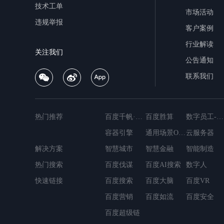
技术工单
市场活动
违规举报
客户案例
行业解读
关注我们
公告通知
联系我们
热门推荐
百度千帆·大模型服务与Agent开发平台
百度胜算
数字员工-营销内容创作
容器引擎
通用场景OCR
云服务器
解决方案
MapReduce
智慧城市
智慧金融
简单消息服务
智能制造
轻量应用服务器
热门搜索
百度伐谋
数据仓库Palo
百度AI搜索
容器镜像服务
数字人
云数据库Do
快速链接
百度搜索
百度大脑
百度VR
百度营销
百度如流
百度安全
百度超级链