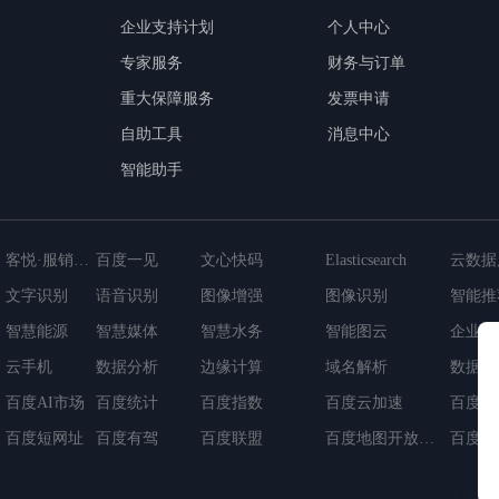
企业支持计划
个人中心
专家服务
财务与订单
重大保障服务
发票申请
自助工具
消息中心
智能助手
客悦·服销一体化应用
百度一见
文心快码
Elasticsearch
文字识别
语音识别
图像增强
图像识别
智能推
智慧能源
智能视联网平台
智慧媒体
云数据库GaiaDB-X
日志服务
智慧水务
消息服务
智能图云
负载均
企业上
cDB
云手机
超级链BaaS平台
数据分析
云原生微服务应用平台
边缘计算
域名解析
数据可
百度AI市场
百度统计
百度指数
百度云加速
百度阿
百度短网址
百度有驾
百度联盟
百度地图开放平台
百度数