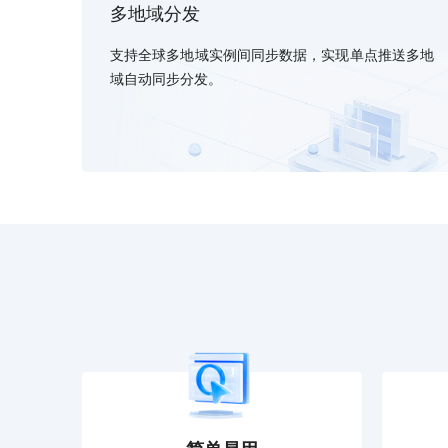
多地域分发
智能大纲汇总，文库资源沉淀
支持全球多地域实例间同步数据，实现单点推送多地
域自动同步分发。
AI原生应用
伐谋
百度智能云客悦
全球领先的可商用自我演化超级智能体
大模型驱动的服务营
秒哒
九州·政务大模型
无代码应用搭建平台
构建“1+1+5+∞”
百度智能云数字员工
百度智能云灵医
内容运营等8款数字员工焕新上线！免费体验！
医疗AI大模型，构建
百度一见
百战·数智营销
云边协同、自主进化的视觉智能体平台
赋能合作伙伴打造客