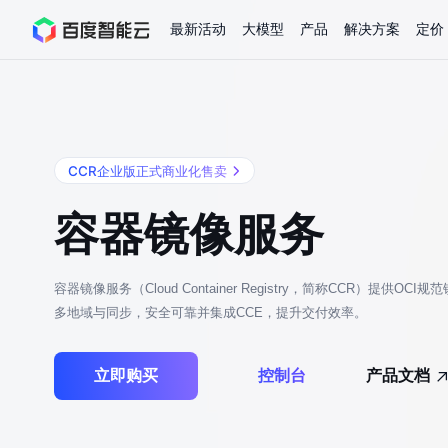
最新活动
大模型
产品
解决方案
定价
查看全部活动
进入千帆大模型平台
百度智能云全部产品
全部解决方案
了解定价
文档与社区
了解合作伙伴体系
进入服务与支持
云智一体3.0
AI应用与智能体
CCR企业版正式商业化售卖
精选活动
价格计算器
文档
关于合作伙伴
基础服务
市场活动
成为合作伙伴
增值服务-百度智能云
最佳实践
优惠上云
价格详情
开发者资源
新手专享
上云领万
百度千帆
精选推荐
精选推荐
自由搭配产品组合，轻松预估成本
了解定价模式，合理选
Hermes Agent应用部
百度千帆·大模型服务及Agent开发平台
我们的伙伴体系
代理销售伙伴
千帆AI应用开发者
以Agent为核心的一站式企业级大模型服务平台
云服务器品类特惠
新客限时体
容器镜像服务
自助工具
2026 百度AI开发者大会
大模型专家服务
智能中国 | 数字化转型进
DuClaw
行业解决方案
人工智能
云服务器2核4G低至39元/年
企业数字员工9
提供常见使用问题快速解决通道
开启「万物一体」新纪元
提供常见使用问题快速解决通
联合央视聚焦企业数字化转型
一键部署DuClaw，零门
通用解决方案
百度伐谋
查询合作伙伴
解决方案销售伙伴
SDK中心
百度千帆
智能应用
免费试用体验馆
文心大模型
企业专享权
解决方案实践
智能助手
文心 Moment 大会
云专家服务
智能中国 | 标杆案例
容器镜像服务（Cloud Container Registry，简称CCR）提供OCI
云服务器 BCC
10分钟快速部署OpenC
客悦
优秀伙伴展示
技术合作伙伴
API平台
智能体
语音技术
注册并完成实名认证，立即体验热门产品
权益礼包至高可
多地域与同步，安全可靠并集成CCE，提升交付效率。
提供常见使用问题快速解决通道
文心大模型 5.0 正式版上线
一对一定制化支持服务
云智一体赋能千行百业
安全稳定，提供高弹性的
图像技术
文字识别
ERNIE 4.5 Turbo
ERNIE 5.1
快速搭建与AI Workf
数字员工-营销内容创作
精品案例展示
服务伙伴
示例代码中心
人工智能热销榜
云推广大使
工单服务
企业支持计划
搜索能力登顶国内，预训练成本仅为业界6%
百度网盘企业版
人脸与人体
语言与知识
立即购买
控制台
产品文档
搭建私有知识库与AI
新购1元，AI能力引擎量包低至75折
推荐新客下单
数字员工-组件开放平台
7 × 24 小时在线提供服务
复杂业务专属支持
AI原生应用商店
云市场
新手入门
ERNIE X1 Turbo
DeepSeek-V4
云计算
搭建官网在线客服与
大模型增值服务上新
免费大模型
云服务器BCC
具备更长的思维链，
结构创新和超高上下文效率、Agent 能力得到专项优化
GPU云服务器
特惠榜单
网站建设
入门指南
计算
存储
工信部教考中心大模型证书6折
入门到进阶，