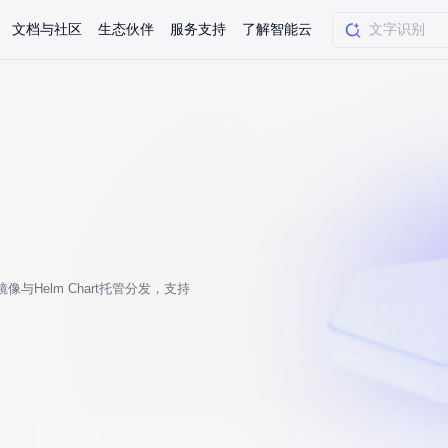
文档与社区
生态伙伴
服务支持
了解智能云
AI应用方案
智慧工业
知一
合作伙伴赋能
学习认证
行业解读
千帆社区
AI赋能
企服推荐
千帆AI加速器
联系我们
新闻动态
元新购券
全栈AI能力赋能应用开发
百度搭子DuMate
择计费模式
署
百度千帆·大模型服务及Agent开发平台
能源行业企
中心
合作伙伴培训
实践案例
线上大模型案例课程
你的超级AI助手 真干活 用搭子
验
域名注册服务
行时
培训认证
行业白皮书
我要建议
最新资讯
端到端语音语言大模型
.9元
.COM域名注册29元起
道
学练考认一站式平台
权威、全面的行业报告解读
产品及服务官方反
百度智能云业内最
槛部署7x24小时个人超级助手
基于跨模态大模型，体验超拟人对话
快速搭建企业AI知识库问答平台
客悦智能客服
船舶与海洋
合作伙伴课程中心
千帆杯AI参赛作品
线上产品实操课程
益
智能商标注册
课程学习
分析师报告
我要投诉
公告通知
规范镜像与Helm Chart托管分发，支持
大模型语音合成
law
百度百舸AI算力管理
合作伙伴人才认证
线下培育
减6000元
首购275元，多买多省
全场景课程体系
权威机构云市场趋势解读
产品及服务官方投
最新公告通知及时
云计算服务
大模型升级语音合成，音色更自然
PP-StructureV3
low 编排平台
飞桨企业赋能
人才认证
限时招募中
建站特惠
多模态基础大模型，去幻觉、逻辑推理和代码能力明显增强
高效文档解析模型，复杂结构和多栏布局文档处理优势显著
大模型文档解析
信息公告
助手
返利 最高8万元
企业首购SSL证书5折
学习中心
数亿用户验证的企业数字资产管理平台，集智能管理、多人协作、大文件极速传输于一体
18 种格式解析，结构化输出文档关键信息
生态伙伴方案
端到端语音语言大模型
公告通知
线索转化入口
课程
国内短信套餐包
更强的深度思考能力
考试中心
基于Cross-Attention跨模态语音大模型，体验超拟人对话
看图识万物
船舶与海洋工程大模型解决方案
产品公告与服务动
大模型系列课程一站观看
企业首购限时0.99元起