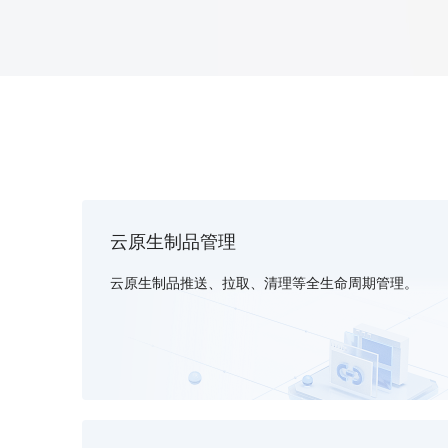
配备GPU的云端服务器
ERNIE X1.1
语音识别
ERNIE 5.0-正式版
网络
数据库
营销服务
安全服务
最佳实践
原生全模态大模型，基础能力全面升级
轻量应用服务器
大数据
容器
人脸识别
行业智能
企业应用
PaddleOCR-VL
ERNIE 4.5 Turbo VL
安全
CDN与边缘
文字识别
全新多模理解模型，图片理解、创作、翻译、代码等能力显著
分析决策
公司服务
管理运维
混合云
对象存储BOS
图像识别
稳定、安全、高效、高可
操作系统
智能办公
人工智能
ARM云
弹性公网IP
MCP及Agent开发
应用产品
生活休闲
API商城
为用户访问公网提供IP
智能应用
行业应用
云原生制品管理
MCP组件
精选Agent
视频云平台
企业服务
百度云手机
聚合优质工具与MCP服务
官方能力直达，快速
云原生制品推送、拉取、清理等全生命周期管理。
地图服务
百度搜索
全能AI助手
25年搜索沉淀，权威高质多模态信源
百度百科
深度研究Agent
超3000万全行业词条，800万用户共吸纳
智能生成PPT
百度AI搜索