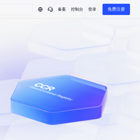
备案
控制台
登录
免费注册
问问AI助手
企业实名认证有什么福利？
如何免费试用百度智
方案
智慧政务
模型与应用
热门产品
一站式企业级大模型服务
AI体验中心
Dumate
业管理系统智能化升级
政务智能体的百度搜索解决方案
提供一站式、开箱即用的AI服务
百度搭子DuMate
百度智能云大模型系列课程
云服务器BCC
馈渠道
新动态
你的超级AI助手 真干活 用搭子
500+节免费观看 持续更新
工程大模型解决方案
智慧水务智能体解决方案
Duclaw
其他大模型
百度千帆·大模型服务及Agent开发平台
千帆大模型平台
诉渠道
了解
以Agent为核心的一站式企业级大模型服务平台
Deepseek-V4-Flash
文本生成模型，通过更小的模型参数与激活规模，提供更为快捷、经济的 API 服务
百度胜算·数据智能平台
企业实名认证专属权益
大模型专家服务
热门AI能力
基于业务本体驱动的企业数据智能平台
百度智能云千帆AI原生应用商店
GLM-5.2
云服务器39元/年起，领万元券包
赋能企业AI原生应用创新
提供一站式、开箱即用的AI服务
近千款AI应用，解锁多元体验
文本生成模型，支持 1M 上下文，长程任务执行更稳定、工程规范遵循更可靠
百度伐谋
查看详情
查看详情
查看详情
态一站获取