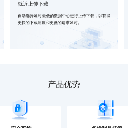
就近上传下载
可结合全网实时信息进行智能问答，能力丰富强大
支持自定义导入并官方预置多个子Agent,协同完成复杂 场景任务
自动选择延时最低的数据中心进行上传下载，以获得
更快的下载速度和更低的请求延时。
AI云原生与一体机
百度百舸·AI计算平台
销一体化AI应用
大模型训推一体化基础设施，十万卡大规模集群
原生产品
百度百舸一体机
政务大模型原生产品体系
搭载百舸异构计算平台，提供高效的异构资源管理
千帆一体机
产品优势
覆盖全场景的医疗AI生态
搭载千帆大模型工具链平台，内置文心与精选开源大模型
向量数据库
户全生命周期营销闭环
VectorDB 纯自研高性能、高性价比、生态丰富且即开即用