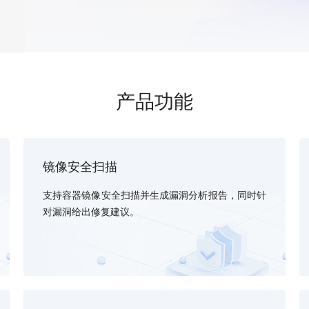
，计算密集型应用专享
视觉+多模态大模型，万物精准识别
大模型语音合成
BaiduLinuxClou
政务智能体的百度搜索解决方案
在事实性、指令遵循、智能体等能力上均有显著提升
音色具备更高的自然度、丰富的情感表达等特点
智能文档分析
能源行业企业管理系统智能化升级解决方案
生态适配指南
提供官网搭建、web应用搭建、云上学习和测试等场景的服务
文心大模型驱动，一站式文档处理
大模型声音复刻
先进、高效的文档解析模型，专为文档元素识别设计
录制5秒音频，即可极速复刻音色
智慧水务智能体解决方案
生态兼容性全景图
文字识别
产品功能
拓展的云存储服务
覆盖多种场景、多种语言的高精度整图文字检测和
图像增强
地址和公网带宽，增加用户使用弹性
去雾增强放大，重建高清无损图像
镜像安全扫描
Agent开发工具链
大模型声音复刻
体验AI方案
丰富的Agent开发工具、一站式创建
支持容器镜像安全扫描并生成漏洞分析报告，同时针
面向企业客户在游戏、营销、直播、办公等场景提供高效稳定的一站式解决方案
基于大模型zero-shot技术，随时随地录制数秒音频
自主规划Agent
对漏洞给出修复建议。
内置多种AI助手常见能力，深入理解用户意图，智能调度多种MCP工具
自主思考并规划任务，适用于基础或日常的业务流程
工作流Agent
实时整合文本、图像、PDF等多模态数据，生成高质量结构化报告
严格按照人工编排工作流对话，适用于严谨的业务流程
多智能体协作