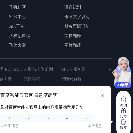
千帆社区
语音识别
SDK中心
卡证文字识别
API平台
财务票据识别
大模型课程
文档翻译
飞桨大赛
图片翻译
云数据库 RDS MySQL版
人脸与人体识别
GPU云服务器
荐引擎
文件存储
智能云解析
AI助手
衡
云
对象存储
区块链
云虚拟主机
物联网
百度智能云官网满意度调研
视化
自然语言处理
数据采集
咨询
您对百度智能云官网上的内容质量满意度是？
波罗
百度地图慧眼
百度翻译开放平台
权益
据众包
百度网盘企业版
百度搜索资源平台
1
2
3
4
5
非常不满意
非常满意
调研