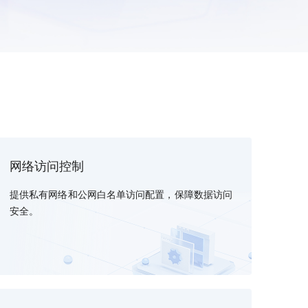
全球领先的可商用自我演化超级智能体
kimi-k2.6
dOS生态适配
文本生成模型，同时支持文本、图片与视频输入，思考与非思考模式，对话与 Agent 任务
Hogee
企业一站式AI营销应用
Qwen3.5-397B-A17B
原生视觉语言模型，具备强大的代码生成与智能体能力，对于各类智能体场景具有良好的泛化性
百度一见视觉智能体平台
识别服务
云边协同、自主进化的视觉智能体平台
秒哒
模型开发
无代码应用搭建平台
网络访问控制
百度千帆·大模型服务及Agent开发平台
RedClaw
以Agent为核心的一站式企业级大模型服务平台
提供私有网络和公网白名单访问配置，保障数据访问
万能AI助手，让想法直接发生
百度胜算·数据智能平台
安全。
基于业务本体驱动的企业数据智能平台
零门槛AI开发平台EasyDL
零算法基础定制高精度AI模型
全功能AI开发平台BML