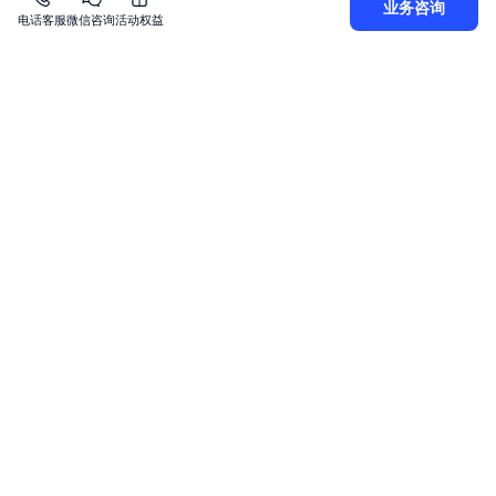
业务咨询
电话客服
微信咨询
活动权益
Plain Text
复制
1
2
呼出：3
industryId
Plain Text
复制
1
2
3
4
5
6
7
8