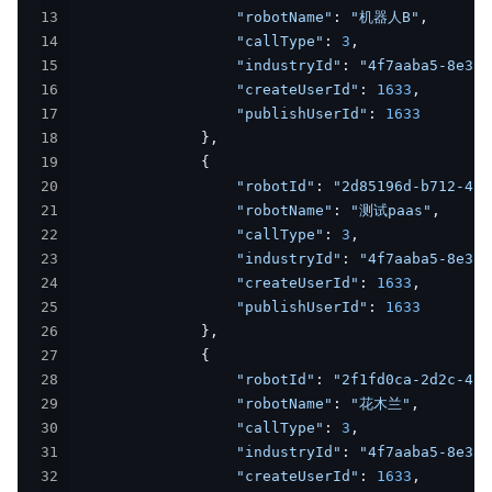
13
"robotName"
:
"机器人B"
,
14
"callType"
:
3
,
15
"industryId"
:
"4f7aaba5-8e39-
16
"createUserId"
:
1633
,
17
"publishUserId"
:
1633
18
}
,
19
{
20
"robotId"
:
"2d85196d-b712-4ec
21
"robotName"
:
"测试paas"
,
22
"callType"
:
3
,
23
"industryId"
:
"4f7aaba5-8e39-
24
"createUserId"
:
1633
,
25
"publishUserId"
:
1633
26
}
,
27
{
28
"robotId"
:
"2f1fd0ca-2d2c-40b
29
"robotName"
:
"花木兰"
,
30
"callType"
:
3
,
31
"industryId"
:
"4f7aaba5-8e39-
32
"createUserId"
:
1633
,