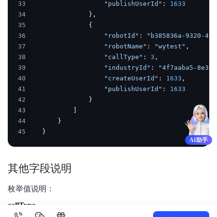
33
"publishUserId"
:
1633
34
}
,
35
{
36
"robotId"
:
"b385836a-9320-4f0
37
"robotName"
:
"wytest"
,
38
"callType"
:
3
,
39
"industryId"
:
"4f7aaba5-8e39-
40
"createUserId"
:
1633
,
41
"publishUserId"
:
1633
42
}
43
]
44
}
45
}
AI助手
其他字段说明
枚举值说明：
callType