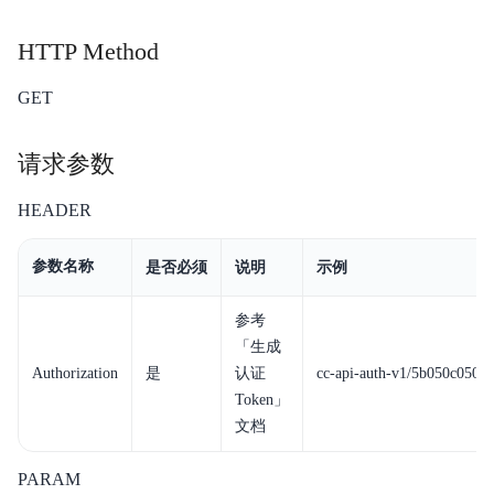
HTTP Method
产品描述
GET
产品定价
请求参数
对接主叫号码
HEADER
快速入门
是否必须
说明
示例
参数名称
操作指南
参考
开放平台
「生成
常见问题
Authorization
是
认证
cc-api-auth-v1
/5b050c050f5
Token」
相关协议
文档
PARAM