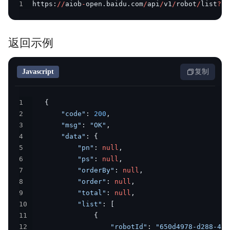
1
https
:
/
/
aiob
-
open
.
baidu
.
com
/
api
/
v1
/
robot
/
list
?
ro
返回示例
Javascript
复制
1
{
2
"code"
:
200
,
3
"msg"
:
"OK"
,
4
"data"
:
{
5
"pn"
:
null
,
6
"ps"
:
null
,
7
"orderBy"
:
null
,
8
"order"
:
null
,
9
"total"
:
null
,
10
"list"
:
[
11
{
12
"robotId"
:
"650d4978-d288-4fb