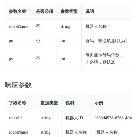
参数名称
是否必须
参数类型
说明
robotName
否
string
机器人名称
pn
否
int
页码，非必填,默认为1
2
每页显示号码个数，
ps
否
int
2
非必填，默认20
响应参数
字段名称
数据类型
说明
示例
robotId
string
机器人ID
"
650d4978-d288-4fbd-b
robotName
string
机器人名称
"机器人名称"