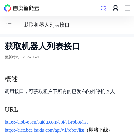
获取机器人列表接口
获取机器人列表接口
客
悦
更新时间
：
2025-11-21
·
智
概述
能
外
调用接口，可获取租户下所有的已发布的外呼机器人
呼
平
URL
台
AIOB
https://aiob-open.baidu.com/api/v1/robot/list
https://aicc.bce.baidu.com/api/v1/robot/list
（
即将下线
）