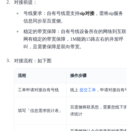
对接前提：
号线要求：自有号线需支持
sip对接
，需将sip服务
信息同步至百度侧。
产品描述
稳定的带宽保障：自有号线设备所在的网络到互联
产品定价
网有稳定的带宽保障，1M能跑15路左右的并发呼
叫，且需要保障是双向带宽。
对接主叫号码
快速入门
对接流程：如下图
操作指南
流程
操作步骤
开放平台
工单申请对接自有号线
线上
提交工单
，申请对接自有号
常见问题
百度侧将联系您，需要您线下填
填写「信息需求统计表」
相关协议
求统计