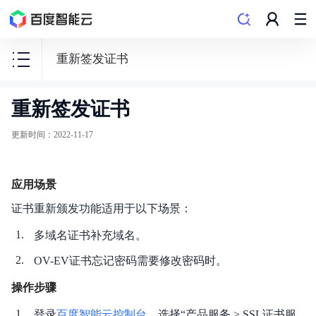
重新签发证书
重新签发证书
SSL
证
更新时间
：
2022-11-17
书
服
应用场景
务
CAS
证书重新颁发功能适用于以下场景：
多域名证书补充域名。
OV-EV证书忘记密码需要修改密码时。
操作步骤
产品动态
登录
百度智能云控制台
，选择“产品服务 > SSL证书服