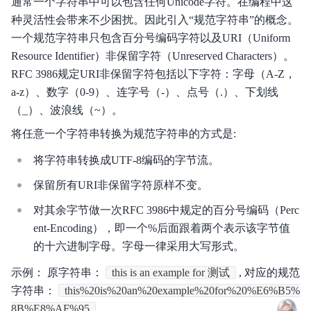
通常一个字符串中可以包含任何Unicode字符。在编程中这
种灵活性会带来不少困扰。因此引入“规范字符串”的概念。
一个规范字符串只包含百分号编码字符以及URI（Uniform
Resource Identifier）非保留字符（Unreserved Characters）。
RFC 3986规定URI非保留字符包括以下字符：字母（A-Z，
a-z）、数字（0-9）、连字号（-）、点号（.）、下划线
（_）、波浪线（~）。
将任意一个字符串转换为规范字符串的方式是:
将字符串转换成UTF-8编码的字节流。
保留所有URI非保留字符原样不变。
对其余字节做一次RFC 3986中规定的百分号编码（Perc
ent-Encoding），即一个%后面跟着两个表示该字节值
的十六进制字母。字母一律采用大写形式。
示例： 原字符串：
this is an example for 测试
, 对应的规范
字符串：
this%20is%20an%20example%20for%20%E6%B5%
8B%E8%AF%95
。