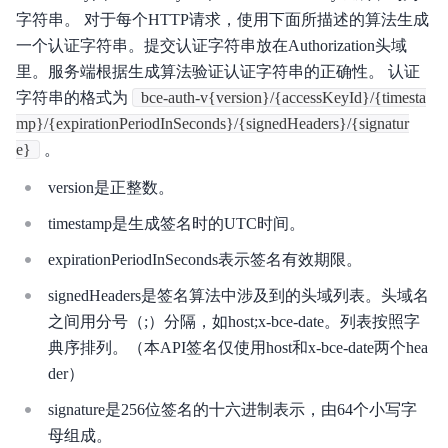
产品描述
字符串。 对于每个HTTP请求，使用下面所描述的算法生成
一个认证字符串。提交认证字符串放在Authorization头域
产品定价
里。服务端根据生成算法验证认证字符串的正确性。 认证
操作指南
字符串的格式为
bce-auth-v{version}/{accessKeyId}/{timesta
mp}/{expirationPeriodInSeconds}/{signedHeaders}/{signatur
证书相关概念
e}
。
SSL证书安装指南
version是正整数。
timestamp是生成签名时的UTC时间。
典型实践
expirationPeriodInSeconds表示签名有效期限。
API参考
signedHeaders是签名算法中涉及到的头域列表。头域名
常见问题
之间用分号（;）分隔，如host;x-bce-date。列表按照字
典序排列。（本API签名仅使用host和x-bce-date两个hea
der）
signature是256位签名的十六进制表示，由64个小写字
母组成。