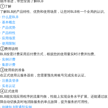
循序渐进，带您全面了解BLB
①
了解
了解BLB的产品特性、优势和使用场景，让您对BLB有一个全局的认识。
·
什么是BLB
·
基本概念
·
产品优势
·
产品特性
·
应用场景
·
使用限制
②
费用说明
BLB按需计费采用后付费方式，根据您的使用量实时计费并扣费。
·
实例计费
·
集群计费
③
使用前的准备
在正式使用云服务器前，您需要预先将账号完成实名认证。
·
注册及登录
·
实名认证
④
正式使用
BLB能实现应用程序的流量均衡，性能上实现业务水平扩展。还能通过故
障自动切换及时地消除服务的单点故障，提升服务的可用性。
·
创建BLB普通型实例