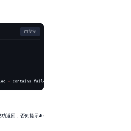
复制
led 
=
 contains_failed
)
成功返回，否则提示40