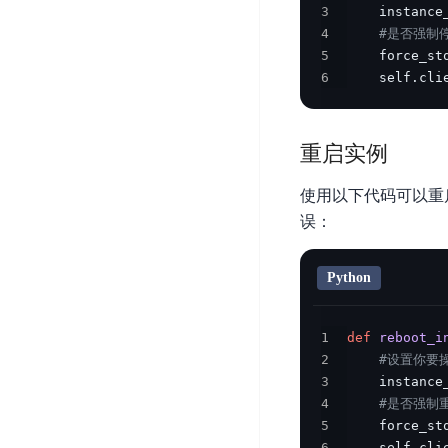
务
3
    instance
云
户
务
Agent
账
4
#是否强制停
堡
管
DTS
号
5
    force_st
曦
垒
理
管
6
    self
.
cli
数
灵
机
理
据
数
安
库
字
多
全
重启实例
智
人
用
漏
能
户
洞
使用以下代码可以重启指
驾
访
预
计
误：
驶
问
警
算
舱
控
云
操
DBSC
制
Python
服
作
消
务
企
系
息
器
业
1
def
reboot_i
统
服
BCC
组
2
#设置你要操作
安
务
织
3
    instance
专
全
for
4
#是否强制重
属
加
证
RabbitMQ
5
    force_st
服
固
书
6
    self
.
cli