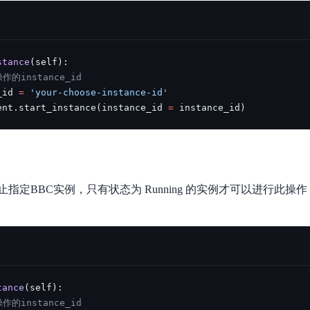
stance
(
self
)
:
的instance_id
_id 
=
'your-choose-instance-id'
ent
.
start_instance
(
instance_id 
=
 instance_id
)
定BBC实例，只有状态为 Running 的实例才可以进行此操作，
tance
(
self
)
:
的instance_id