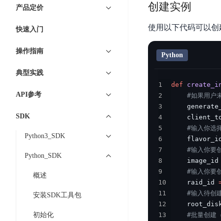
7 × 24 小时在线提供服务
复杂业务专属支持
云
BSC
创建实例
AI原生应用商店
云市场
新手入门
ERNIE X1 Turbo
产品定价
DeepSeek-V4
服
件
磁
云计算
数
搭建官网在线客服与
大模型增值服务上新
免费大模型
云服务器BCC
具备更长的思维链，
务
结构创新和超高上下文效率、Agent 能力得到专项优化
GPU云服务器
盘
时
特惠榜单
网站建设
使用以下代码可以创
入门指南
据
快速入门
工信部教考中心大模型证书6折
入门到进阶，
及
计算
存储
配备GPU的云端服务器
CDS
序
ERNIE X1.1
可
语音识别
ERNIE 5.0-正式版
Agent
营销服务
安全服务
最佳实践
时
网络
数据库
操作指南
文
视
原生全模态大模型，基础能力全面升级
Python
开
轻量应用服务器
空
人脸识别
件
化
大数据
容器
发
行业智能
企业应用
数
PaddleOCR-VL
典型实践
ERNIE 4.5 Turbo VL
存
Sugar
平
文字识别
安全
CDN与边缘
据
1
def
create_i
全新多模理解模型，图片理解、创作、翻译、代码等能力显著
储
BI
分析决策
公司服务
台
对象存储BOS
API参考
2
#如果用户未
库
CFS
管理运维
混合云
图像识别
Elasticsearch
稳定、安全、高效、高可
3
    generate
百
TSDB
智能办公
人工智能
并
SDK
操作系统
4
    client_t
度
数
物
ARM云
弹性公网IP
MCP及Agent开发
行
5
#输入你选择
生活休闲
API商城
胜
据
联
Python3_SDK
应用产品
6
    flavor_i
文
为用户访问公网提供IP
算
仓
网
7
#输入你要创
MCP组件
件
精选Agent
库
智能应用
行业应用
Python_SDK
DuClaw
安
8
    image_id
百度云手机
存
聚合优质工具与MCP服务
官方能力直达，快速
PALO
全
9
#输入你要创
视频云平台
企业服务
DuMate
储
概述
10
    raid_id 
日
套
百度搜索
全能AI助手
PFS
地图服务
秒
11
#输入待创
志
件
安装SDK工具包
25年搜索沉淀，权威高质多模态信源
哒
存
12
    root_dis
服
天
储
初始化
13
#批量创建
百度百科
深度研究Agent
百
务