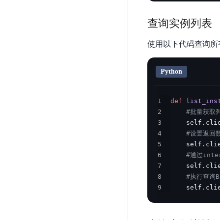
DDoS
平
图
海
防
查询实例列表
台
像
外
护
识
CDN
服
超
使用以下代码查询所
别
务
级
动
链
图
态
应
Python
可
像
加
用
信
搜
速
防
存
索
DRCDN
火
1
def
list_ins
证
2
#批量获取
墙
图
边
3
    self
.
cli
WAF
像
缘
4
#设置返回
增
计
云
混
5
    self
.
cli
强
算
安
合
6
#通过inte
广
节
全
云
7
    self
.
cli
BML
目
点
中
8
#执行查询
全
混
BEC
心
9
    self
.
cli
功
合
能
边
安
云
AI
缘
全
管