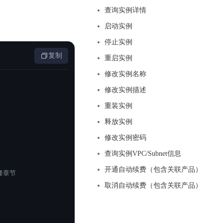
基于业务本体驱动的企业数据智能平台
百度智能云千帆AI原生应用商店
GLM-5.2
云服务器39元/年起，领万元券包
查询实例详情
赋能企业AI原生应用创新
提供一站式、开箱即用的AI服务
近千款AI应用，解锁多元体验
文本生成模型，支持 1M 上下文，长程任务执行更稳定、工程规范遵循更可靠
百度伐谋
查看详情
启动实例
查看详情
查看详情
态一站获取
全球领先的可商用自我演化超级智能体
kimi-k2.6
停止实例
dOS生态适配
文本生成模型，同时支持文本、图片与视频输入，思考与非思考模式，对话与 Agent 任务
复制
Hogee
重启实例
企业一站式AI营销应用
Qwen3.5-397B-A17B
修改实例名称
原生视觉语言模型，具备强大的代码生成与智能体能力，对于各类智能体场景具有良好的泛化性
修改实例描述
百度一见视觉智能体平台
识别服务
云边协同、自主进化的视觉智能体平台
重装实例
释放实例
秒哒
模型开发
修改实例密码
无代码应用搭建平台
百度千帆·大模型服务及Agent开发平台
查询实例VPC/Subnet信息
RedClaw
以Agent为核心的一站式企业级大模型服务平台
开通自动续费（包含关联产品）
套餐章节
万能AI助手，让想法直接发生
百度胜算·数据智能平台
取消自动续费（包含关联产品）
基于业务本体驱动的企业数据智能平台
零门槛AI开发平台EasyDL