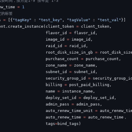
费时间，按月是1-9 按年是 1-3
ew_time 
=
1
定的标签
s 
=
[
{
"tagKey"
:
"test_key"
,
"tagValue"
:
"test_val"
}
]
ent
.
create_instance
(
client_token 
=
 client_token
,
                    flavor_id 
=
 flavor_id
,
                    image_id 
=
 image_id
,
                    raid_id 
=
 raid_id
,
                    root_disk_size_in_gb 
=
 root_disk_siz
                    purchase_count 
=
 purchase_count
,
                    zone_name 
=
 zone_name
,
                    subnet_id 
=
 subnet_id
,
                    security_group_id 
=
 security_group_i
                    billing 
=
 post_paid_billing
,
                    name 
=
 instance_name
,
                    deploy_set_id 
=
 deploy_set_id
,
                    admin_pass 
=
 admin_pass
,
                    auto_renew_time_unit 
=
 auto_renew_ti
                    auto_renew_time 
=
                    tags
=
bind_tags
)