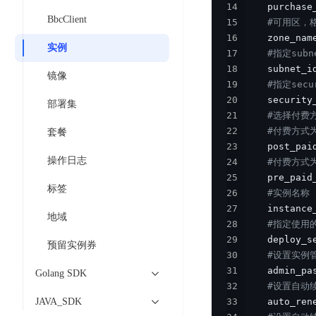
工
14
    purchase
网
超3000万全行业词条，800万用户共吸纳
度
BLS
智
BbcClient
15
#可用区，格
关
伐
消
能
16
    zone_nam
智能生成PPT
百度AI搜索
BSG
谋
实例
息
物
17
#指定sub
智能大纲汇总，文库资源沉淀
数
18
    subnet_i
百
服
联
镜像
据
19
#指定sec
度
务
网
流
20
    security
一
for
解
部署集
转
21
#选择付费
AI原生应用
见
Kafka
决
22
#付费方式
平
套餐
方
智
消
23
    post_pai
台
伐谋
百度智能云客悦
案
能
息
操作日志
24
#付费方式
CloudFlow
全球领先的可商用自我演化超级智能体
大模型驱动的服务营
代
服
度
25
    pre_paid
极
标签
26
#实例名称
码
务
家-
秒哒
九州·政务大模型
速
27
    instance
助
for
AIOT
无代码应用搭建平台
构建“1+1+5+∞”
地域
文
28
#指定使用
手
RocketMQ
语
件
29
    deploy_s
百度智能云数字员工
百度智能云灵医
音
预留实例券
文
千
30
#设置实例管
缓
平
内容运营等8款数字员工焕新上线！免费体验！
医疗AI大模型，构建
字
帆
31
    admin_pa
存
Golang SDK
台
识
数
32
#设置自动续
RapidFS
百度一见
百战·数智营销
别
据
JAVA_SDK
33
    auto_ren
云边协同、自主进化的视觉智能体平台
赋能合作伙伴打造客
云