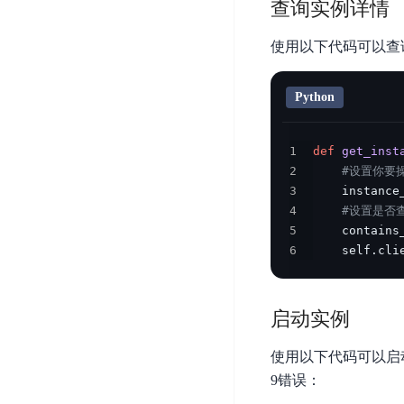
查询实例详情
开
服
检
理
发
务
测
平
使用以下代码可以查
平
器
服
台
台
ECS
务
BaiduLinuxOS
Python
零
流
门
量
数
槛
审
云
1
def
get_inst
据
AI
计
2
#设置你要操作
云
市
库
云
开
3
    instance
分
数
场
市
4
#设置是否查
发
析
据
5
    contains
场
平
库
云
6
    self
.
cli
台
RDS
审
EasyDL
计
云
解
知
数
决
业
启动实例
识
金
据
务
方
理
融
库
使用以下代码可以启动
安
案
解
云
Redis
全
9错误：
机
工
风
云