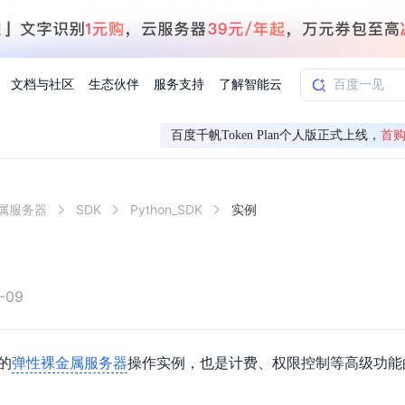
文档与社区
生态伙伴
服务支持
了解智能云
百度千帆Token Plan个人版正式上线，
首购
AI应用方案
智慧工业
属服务器
SDK
Python_SDK
实例
知一
合作伙伴赋能
学习认证
行业解读
千帆社区
AI赋能
企服推荐
千帆AI加速器
联系我们
新闻动态
元新购券
全栈AI能力赋能应用开发
百度搭子DuMate
择计费模式
署
百度千帆·大模型服务及Agent开发平台
能源行业企
中心
合作伙伴培训
实践案例
线上大模型案例课程
你的超级AI助手 真干活 用搭子
验
域名注册服务
行时
培训认证
行业白皮书
我要建议
最新资讯
端到端语音语言大模型
.9元
.COM域名注册29元起
道
学练考认一站式平台
权威、全面的行业报告解读
产品及服务官方反
百度智能云业内最
槛部署7x24小时个人超级助手
基于跨模态大模型，体验超拟人对话
快速搭建企业AI知识库问答平台
客悦智能客服
船舶与海洋
合作伙伴课程中心
千帆杯AI参赛作品
线上产品实操课程
-09
益
智能商标注册
课程学习
分析师报告
我要投诉
公告通知
大模型语音合成
law
百度百舸AI算力管理
合作伙伴人才认证
线下培育
减6000元
首购275元，多买多省
全场景课程体系
权威机构云市场趋势解读
产品及服务官方投
最新公告通知及时
云计算服务
大模型升级语音合成，音色更自然
PP-StructureV3
low 编排平台
弹性裸金属服务器
的
操作实例，也是计费、权限控制等高级功能
飞桨企业赋能
人才认证
限时招募中
建站特惠
多模态基础大模型，去幻觉、逻辑推理和代码能力明显增强
高效文档解析模型，复杂结构和多栏布局文档处理优势显著
大模型文档解析
信息公告
助手
返利 最高8万元
企业首购SSL证书5折
学习中心