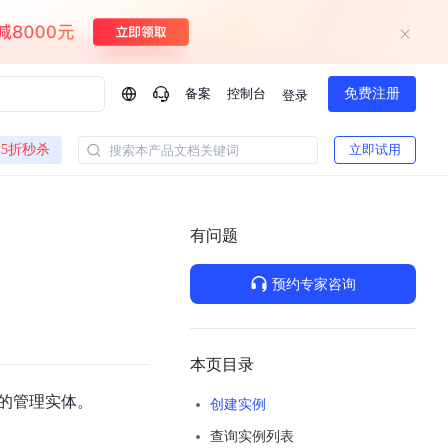
备案
控制台
免费注册
登录
问问AI助手
5折秒杀
立即试用
搜索本产品文档关键词
企业实名认证有什么福利？
如何免费试用百度智
方案
智慧政务
模型与应用
有问题
一站式企业级大模型服务
热门产品
AI体验中心
Dumate
业管理系统智能化升级
政务智能体的百度搜索解决方案
提供一站式、开箱即用的AI服务
预约专家咨询
百度搭子DuMate
百度智能云大模型系列课程
云服务器BCC
馈渠道
新动态
你的超级AI助手 真干活 用搭子
500+节免费观看 持续更新
工程大模型解决方案
智慧水务智能体解决方案
Duclaw
其他大模型
百度千帆·大模型服务及Agent开发平台
千帆大模型平台
本页目录
诉渠道
了解
以Agent为核心的一站式企业级大模型服务平台
Deepseek-V4-Flash
的管理实体。
创建实例
文本生成模型，通过更小的模型参数与激活规模，提供更为快捷、经济的 API 服务
百度胜算·数据智能平台
查询实例列表
企业实名认证专属权益
大模型专家服务
热门AI能力