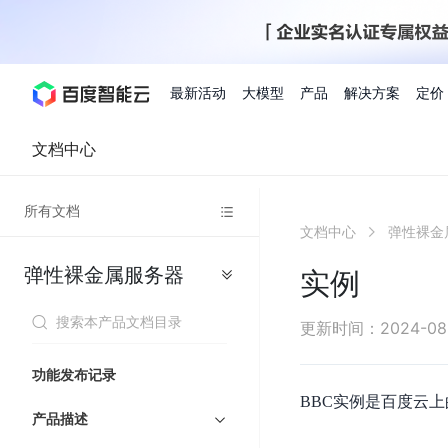
最新活动
大模型
产品
解决方案
定价
文档中心
查看全部活动
进入千帆大模型平台
百度智能云全部产品
全部解决方案
了解定价
文档与社区
了解合作伙伴体系
进入服务与支持
云智一体3.0
所有文档
AI应用与智能体
文档中心
弹性裸金
精选活动
价格计算器
文档
关于合作伙伴
基础服务
市场活动
成为合作伙伴
增值服务-百度智能云
最佳实践
优惠上云
价格详情
开发者资源
新手专享
上云领万
百度千帆
精选推荐
精选推荐
自由搭配产品组合，轻松预估成本
了解定价模式，合理选
弹性裸金属服务器
Hermes Agent应用部
实例
百度千帆·大模型服务及Agent开发平台
我们的伙伴体系
代理销售伙伴
千帆AI应用开发者
人
存
智
物
以Agent为核心的一站式企业级大模型服务平台
云服务器品类特惠
新客限时体
自助工具
2026 百度AI开发者大会
大模型专家服务
智能中国 | 数字化转型进
DuClaw
行业解决方案
人工智能
工
储
能
联
云服务器2核4G低至39元/年
企业数字员工9
提供常见使用问题快速解决通道
开启「万物一体」新纪元
提供常见使用问题快速解决通
联合央视聚焦企业数字化转型
一键部署DuClaw，零门
通用解决方案
百度伐谋
查询合作伙伴
解决方案销售伙伴
SDK中心
百
对
MapReduce
物
更新时间
：
2024-08
智
大
网
百度千帆
智能应用
度
象
联
免费试用体验馆
文心大模型
企业专享权
解决方案实践
智能助手
文心 Moment 大会
云专家服务
智能中国 | 标杆案例
流
云服务器 BCC
10分钟快速部署OpenC
能
数
服
客悦
优秀伙伴展示
技术合作伙伴
API平台
智能体
语音技术
千
存
网
注册并完成实名认证，立即体验热门产品
权益礼包至高可
功能发布记录
式
提供常见使用问题快速解决通道
文心大模型 5.0 正式版上线
一对一定制化支持服务
云智一体赋能千行百业
安全稳定，提供高弹性的
据
务
帆
储
核
ERNIE 4.5 Turbo
ERNIE 5.1
快速搭建与AI Workf
BBC实例是百度云上
计
图像技术
文字识别
数字员工-营销内容创作
精品案例展示
服务伙伴
示例代码中心
人工智能热销榜
模
BOS
心
云推广大使
产品描述
工单服务
企业支持计划
搜索能力登顶国内，预训练成本仅为业界6%
百度网盘企业版
算
人脸与人体
语言与知识
搭建私有知识库与AI
型
套
新购1元，AI能力引擎量包低至75折
推荐新客下单
数字员工-组件开放平台