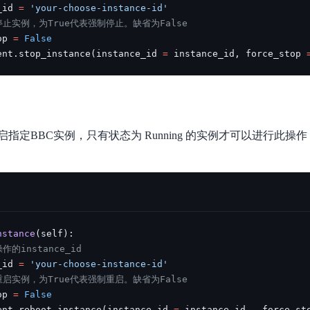
_id 
=
'your-choose-instance-id'
止实例，为True代表强制停止。缺省为False
op 
=
False
ent
.
stop_instance
(
instance_id 
=
 instance_id
,
 force_stop 
定BBC实例，只有状态为 Running 的实例才可以进行此操作，
nstance
(
self
)
:
的instance_id
_id 
=
'your-choose-instance-id'
启实例，为True代表强制重启。缺省为False
op 
=
False
ent
.
reboot_instance
(
instance_id 
=
 instance_id
,
  force_st