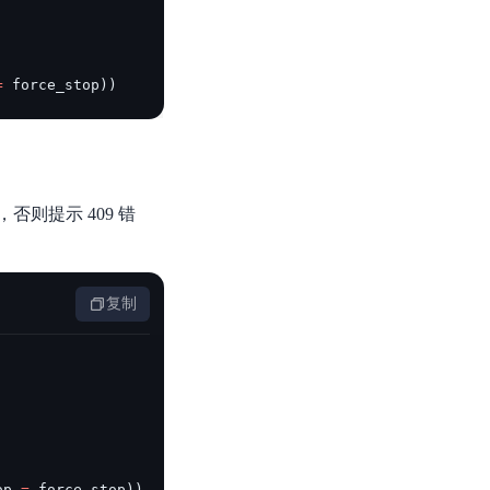
=
 force_stop
)
)
否则提示 409 错
复制
op 
=
 force_stop
)
)