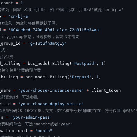
_count 
=
1
实时整合文本、图像、PDF等多模态数据，生成高质量结构化报告
严格按照人工编排工作流对话，适用于严谨的业务流程
式为：国家-区域-可用区，如'中国-北京-可用区A'就是'cn-bj-a'
e 
=
'cn-bj-a'
多智能体协作
net信息，为空时将使用默认子网。
可结合全网实时信息进行智能问答，能力丰富强大
支持自定义导入并官方预置多个子Agent,协同完成复杂 场景任务
d 
=
'604cebcd-740d-49d1-a1ac-72a91f5e34aa'
urity_group信息，可选参数，智能卡才需要
_group_id 
=
'g-1utufn3mtg1y'
方式：
AI云原生与一体机
为后付费
d_billing 
=
 bcc_model
.
Billing
(
'Postpaid'
,
1
)
百度百舸·AI计算平台
为包年包月计费的预付费
销一体化AI应用
大模型训推一体化基础设施，十万卡大规模集群
_billing 
=
 bcc_model
.
Billing
(
'Prepaid'
,
1
)
原生产品
百度百舸一体机
_name 
=
'your-choose-instance-name'
+
政务大模型原生产品体系
搭载百舸异构计算平台，提供高效的异构资源管理
的部署集id，可选参数
et_id 
=
'your-choose-deploy-set-id'
千帆一体机
理员密码(8-16位字符，英文，数字和符号必须同时存在，符号仅限!@#$%^*
覆盖全场景的医疗AI生态
搭载千帆大模型工具链平台，内置文心与精选开源大模型
ss 
=
'your-admin-pass'
费时间单位，可选"month"或者"year"
向量数据库
ew_time_unit 
=
"month"
户全生命周期营销闭环
VectorDB 纯自研高性能、高性价比、生态丰富且即开即用