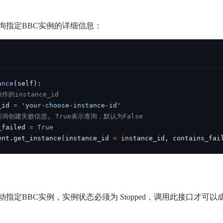
询指定BBC实例的详细信息：
ance
(
self
)
:
的instance_id
_id 
=
'your-choose-instance-id'
询创建失败信息, True表示查询，默认为False
_failed 
=
True
ent
.
get_instance
(
instance_id 
=
 instance_id
,
 contains_fai
指定BBC实例，实例状态必须为 Stopped，调用此接口才可以