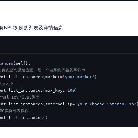
有BBC实例的列表及详情信息
tances
(
self
)
:
列表的查询起始位置，是一个由系统产生的字符串
ent
.
list_instances
(
marker
=
'your-marker'
)
数据大小
ent
.
list_instances
(
max_keys
=
100
)
rnal Ip过滤BBC列表
ent
.
list_instances
(
internal_ip
=
'your-choose-internal-ip'
BBC实例列表操作
ent
.
list_instances
(
)