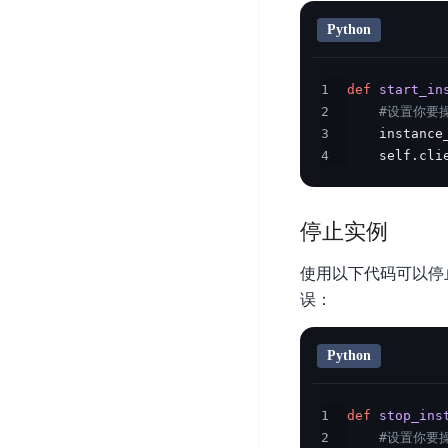
器
业
控
数
Python
人
视
据
号
平
觉
库
码
1
def
start_in
台
智
DocDB
安
2
#设置你要操作
ABC
能
for
全
3
    instance
Robot
平
MongoDB
服
4
    self
.
cli
台
内
务
云
容
云
SPNS
原
审
游
生
停止实例
密
核
戏
数
钥
据
使用以下代码可以停止指
机
金
管
库
器
融
误：
理
GaiaDB
翻
智
服
译
能
务
数
Python
体
据
居
SSL
传
民
证
1
def
stop_ins
输
服
书
账
2
#设置你要操作
服