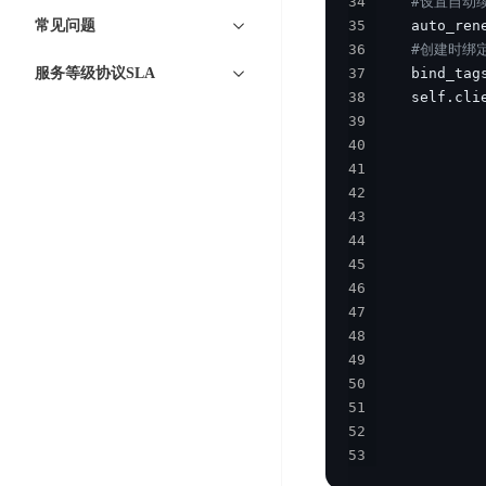
34
#设置自动续
智
语
区
备
常见问题
35
    auto_ren
能
音
块
份
36
#创建时绑
平
超
技
链
BCB
服务等级协议SLA
37
    bind_tag
台
级
术
38
    self
.
cli
表
DataBuilder
链
39
            
人
格
BaaS
城
40
            
脸
存
平
市
41
            
识
储
台
42
            
时
别
TableStorage
43
            
空
超
人
44
            
大
级
体
45
            
数
链
CDN
46
            
分
据
数
与
47
            
析
分
内
字
48
            
边
语
析
容
商
49
            
缘
言
DMI
分
品
50
            
服
处
发
可
51
            
务
理
网
信
52
            
安
技
53
            
络
登
全
术
CDN
记