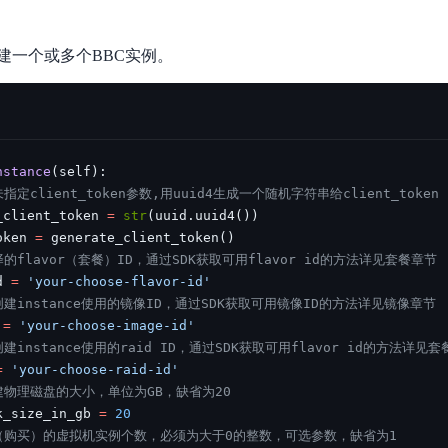
数亿用户验证的企业数字资产管理平台，集智能管理、多人协作、大文件极速传输于一体
18 种格式解析，结构化输出文档关键信息
生态伙伴方案
端到端语音语言大模型
公告通知
线索转化入口
课程
国内短信套餐包
更强的深度思考能力
考试中心
基于Cross-Attention跨模态语音大模型，体验超拟人对话
看图识万物
建一个或多个BBC实例。
船舶与海洋工程大模型解决方案
产品公告与服务动
大模型系列课程一站观看
企业首购限时0.99元起
，计算密集型应用专享
视觉+多模态大模型，万物精准识别
大模型语音合成
BaiduLinuxClou
政务智能体的百度搜索解决方案
在事实性、指令遵循、智能体等能力上均有显著提升
音色具备更高的自然度、丰富的情感表达等特点
智能文档分析
能源行业企业管理系统智能化升级解决方案
生态适配指南
提供官网搭建、web应用搭建、云上学习和测试等场景的服务
文心大模型驱动，一站式文档处理
大模型声音复刻
nstance
(
self
)
:
先进、高效的文档解析模型，专为文档元素识别设计
录制5秒音频，即可极速复刻音色
智慧水务智能体解决方案
生态兼容性全景图
文字识别
指定client_token参数,用uuid4生成一个随机字符串给client_token
拓展的云存储服务
覆盖多种场景、多种语言的高精度整图文字检测和
_client_token 
=
str
(
uuid
.
uuid4
(
)
)
oken 
=
 generate_client_token
(
)
图像增强
的flavor（套餐）ID，通过SDK获取可用flavor id的方法详见套餐章节
d 
=
'your-choose-flavor-id'
地址和公网带宽，增加用户使用弹性
去雾增强放大，重建高清无损图像
建instance使用的镜像ID，通过SDK获取可用镜像ID的方法详见镜像章节
Agent开发工具链
 
=
'your-choose-image-id'
大模型声音复刻
体验AI方案
丰富的Agent开发工具、一站式创建
建instance使用的raid ID，通过SDK获取可用flavor id的方法详见
面向企业客户在游戏、营销、直播、办公等场景提供高效稳定的一站式解决方案
基于大模型zero-shot技术，随时随地录制数秒音频
=
'your-choose-raid-id'
自主规划Agent
建物理磁盘的大小，单位为GB，缺省为20
内置多种AI助手常见能力，深入理解用户意图，智能调度多种MCP工具
自主思考并规划任务，适用于基础或日常的业务流程
k_size_in_gb 
=
20
（购买）的虚拟机实例个数，必须为大于0的整数，可选参数，缺省为1
工作流Agent