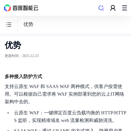
优势
优势
Web
应
更新时间
：
2025-12-23
用
防
多种接入防护方式
火
墙
支持云原生 WAF 和 SAAS WAF 两种模式，供客户按需使
WAF
用。可以根据自己需求将 WAF 实例部署到您的云上IT网络
架构中去的。
云原生 WAF：一键绑定百度云负载均衡的 HTTP/HTTP
S 监听，实现精准域名 web 流量检测和威胁清洗。
最新动态
SAAS WAF：通过 CNAME 的方式接入，隐藏用户真