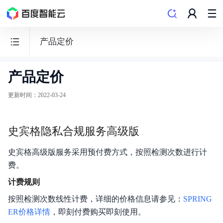
产品定价
产品定价
史
宾
更新时间
：
2022-03-24
格
安
史宾格隐私合规服务高级版
全
及
史宾格高级版服务采用预付费方式，按照检测次数进行计
隐
费。
私
计费规则
合
按照检测次数线性计费，详细的价格信息请参见：
SPRING
规
ER价格详情
，即刻付费购买即刻使用。
平