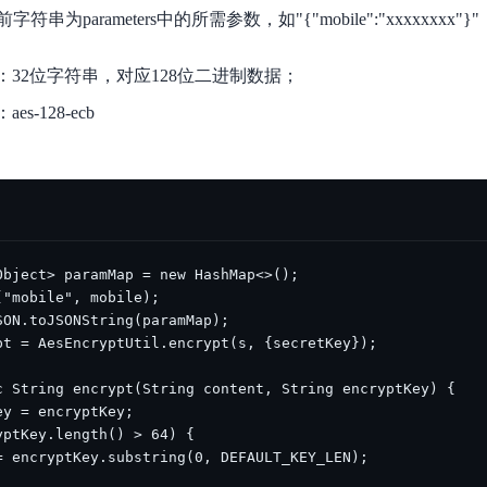
实时整合文本、图像、PDF等多模态数据，生成高质量结构化报告
严格按照人工编排工作流对话，适用于严谨的业务流程
为parameters中的所需参数，如"{"mobile":"xxxxxxxx
多智能体协作
：32位字符串，对应128位二进制数据；
可结合全网实时信息进行智能问答，能力丰富强大
支持自定义导入并官方预置多个子Agent,协同完成复杂 场景任务
s-128-ecb
：
AI云原生与一体机
百度百舸·AI计算平台
销一体化AI应用
大模型训推一体化基础设施，十万卡大规模集群
原生产品
百度百舸一体机
政务大模型原生产品体系
搭载百舸异构计算平台，提供高效的异构资源管理
千帆一体机
覆盖全场景的医疗AI生态
搭载千帆大模型工具链平台，内置文心与精选开源大模型
向量数据库
户全生命周期营销闭环
VectorDB 纯自研高性能、高性价比、生态丰富且即开即用