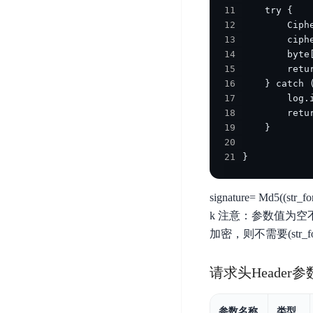
智
语
区
11
备
能
音
块
12
份
平
超
13
技
链
BCB
台
级
14
术
表
DataBuilder
15
链
人
16
格
BaaS
城
脸
17
存
平
市
识
18
储
台
时
19
别
TableStorage
空
超
20
人
21
}
大
级
体
数
链
CDN
分
据
数
signature= Md5((str
与
析
分
内
字
k 注意：参数值为空不需要
边
语
析
容
商
加密，则不需要(str_for
缘
言
DMI
分
品
服
处
发
可
请求头Header参
务
理
网
信
安
技
络
登
全
术
CDN
记
参数名称
类型