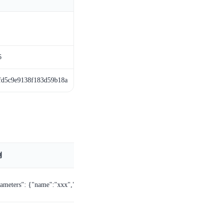
6
fd5c9e9138f183d59b18a
例
rameters": {"name":"xxx","idNum":"xxx","mobile":"xxx"}