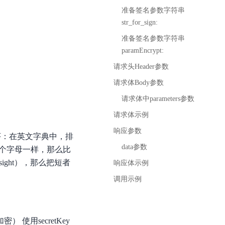
基于业务本体驱动的企业数据智能平台
百度智能云千帆AI原生应用商店
GLM-5.2
云服务器39元/年起，领万元券包
准备签名参数字符串
赋能企业AI原生应用创新
提供一站式、开箱即用的AI服务
近千款AI应用，解锁多元体验
文本生成模型，支持 1M 上下文，长程任务执行更稳定、工程规范遵循更可靠
str_for_sign:
百度伐谋
查看详情
查看详情
查看详情
态一站获取
全球领先的可商用自我演化超级智能体
准备签名参数字符串
kimi-k2.6
dOS生态适配
paramEncrypt:
文本生成模型，同时支持文本、图片与视频输入，思考与非思考模式，对话与 Agent 任务
Hogee
请求头Header参数
企业一站式AI营销应用
Qwen3.5-397B-A17B
请求体Body参数
原生视觉语言模型，具备强大的代码生成与智能体能力，对于各类智能体场景具有良好的泛化性
百度一见视觉智能体平台
请求体中parameters参数
识别服务
云边协同、自主进化的视觉智能体平台
请求体示例
秒哒
模型开发
响应参数
字典序：在英文字典中，排
无代码应用搭建平台
data参数
一个字母一样，那么比
百度千帆·大模型服务及Agent开发平台
ight），那么把短者
响应体示例
RedClaw
以Agent为核心的一站式企业级大模型服务平台
万能AI助手，让想法直接发生
调用示例
百度胜算·数据智能平台
基于业务本体驱动的企业数据智能平台
零门槛AI开发平台EasyDL
 使用secretKey