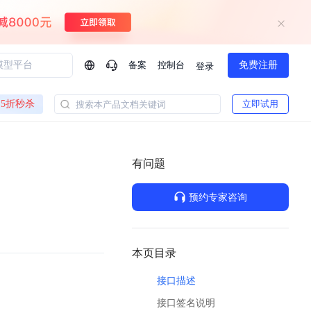
备案
控制台
免费注册
登录
问问AI助手
5折秒杀
立即试用
搜索本产品文档关键词
企业实名认证有什么福利？
如何免费试用百度智
方案
智慧政务
模型与应用
有问题
一站式企业级大模型服务
热门产品
AI体验中心
Dumate
业管理系统智能化升级
政务智能体的百度搜索解决方案
提供一站式、开箱即用的AI服务
预约专家咨询
百度搭子DuMate
百度智能云大模型系列课程
云服务器BCC
馈渠道
新动态
你的超级AI助手 真干活 用搭子
500+节免费观看 持续更新
工程大模型解决方案
智慧水务智能体解决方案
Duclaw
其他大模型
百度千帆·大模型服务及Agent开发平台
千帆大模型平台
本页目录
诉渠道
了解
以Agent为核心的一站式企业级大模型服务平台
DeepSeek V3.2 Think
接口描述
文本生成模型，长文本训练和推理效率的大幅提升
百度胜算·数据智能平台
接口签名说明
企业实名认证专属权益
大模型专家服务
热门AI能力