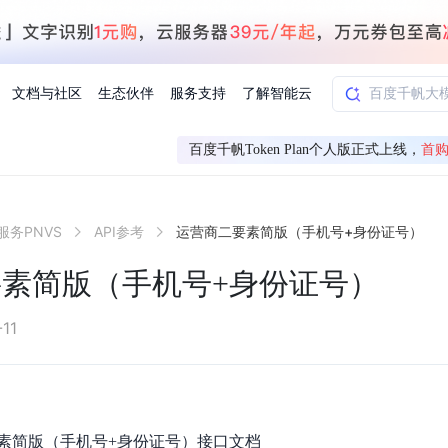
文档与社区
生态伙伴
服务支持
了解智能云
百度千帆Token Plan个人版正式上线，
首购
AI应用方案
智慧工业
服务PNVS
API参考
运营商二要素简版（手机号+身份证号）
知一
合作伙伴赋能
学习认证
行业解读
千帆社区
AI赋能
企服推荐
千帆AI加速器
联系我们
新闻动态
元新购券
全栈AI能力赋能应用开发
百度搭子DuMate
择计费模式
署
百度千帆·大模型服务及Agent开发平台
能源行业企
素简版（手机号+身份证号）
中心
合作伙伴培训
实践案例
线上大模型案例课程
你的超级AI助手 真干活 用搭子
验
域名注册服务
行时
培训认证
行业白皮书
我要建议
最新资讯
端到端语音语言大模型
.9元
.COM域名注册29元起
道
学练考认一站式平台
权威、全面的行业报告解读
产品及服务官方反
百度智能云业内最
槛部署7x24小时个人超级助手
基于跨模态大模型，体验超拟人对话
快速搭建企业AI知识库问答平台
客悦智能客服
船舶与海洋
合作伙伴课程中心
千帆杯AI参赛作品
线上产品实操课程
11
益
智能商标注册
课程学习
分析师报告
我要投诉
公告通知
大模型语音合成
law
百度百舸AI算力管理
合作伙伴人才认证
线下培育
减6000元
首购275元，多买多省
全场景课程体系
权威机构云市场趋势解读
产品及服务官方投
最新公告通知及时
云计算服务
大模型升级语音合成，音色更自然
PP-StructureV3
low 编排平台
飞桨企业赋能
人才认证
限时招募中
建站特惠
多模态基础大模型，去幻觉、逻辑推理和代码能力明显增强
高效文档解析模型，复杂结构和多栏布局文档处理优势显著
大模型文档解析
信息公告
素简版（手机号+身份证号）接口文档
助手
返利 最高8万元
企业首购SSL证书5折
学习中心