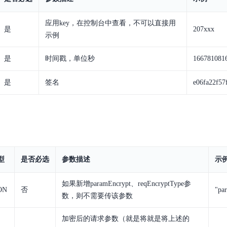
应用key，在控制台中查看，不可以直接用
是
207xxx
示例
是
时间戳，单位秒
166781081
是
签名
e06fa22f57
型
是否必选
参数描述
示
如果新增paramEncrypt、reqEncryptType参
ON
否
"pa
数，则不需要传该参数
加密后的请求参数（就是将就是将上述的