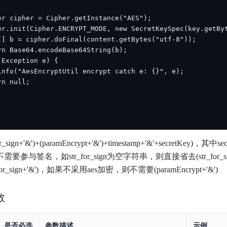
_for_sign+'&')+(paramEncrypt+'&')+timestamp+'&'+secretKey)
参与签名，如str_for_sign为空字符串，则直接省去(str_for_sign
_sign+'&')，如果不采用aes加密，则不需要(paramEncrypt+'&')
数
是否必选
参数描述
示例