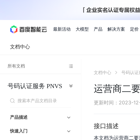
最新活动
大模型
产品
解决方案
定价
文档中心
查看全部活动
进入千帆大模型平台
百度智能云全部产品
全部解决方案
了解定价
文档与社区
了解合作伙伴体系
进入服务与支持
云智一体3.0
所有文档
AI应用与智能体
文档中心
号码认证
精选活动
价格计算器
文档
关于合作伙伴
基础服务
市场活动
成为合作伙伴
增值服务-百度智能云
最佳实践
优惠上云
价格详情
开发者资源
新手专享
上云领万
百度千帆
精选推荐
精选推荐
自由搭配产品组合，轻松预估成本
了解定价模式，合理选
号码认证服务
PNVS
Hermes Agent应用部
运营商二要
百度千帆·大模型服务及Agent开发平台
我们的伙伴体系
代理销售伙伴
千帆AI应用开发者
人
存
智
物
以Agent为核心的一站式企业级大模型服务平台
云服务器品类特惠
新客限时体
自助工具
2026 百度AI开发者大会
大模型专家服务
智能中国 | 数字化转型进
DuClaw
行业解决方案
人工智能
工
储
能
联
云服务器2核4G低至39元/年
企业数字员工9
提供常见使用问题快速解决通道
开启「万物一体」新纪元
提供常见使用问题快速解决通
联合央视聚焦企业数字化转型
一键部署DuClaw，零门
通用解决方案
百度伐谋
查询合作伙伴
解决方案销售伙伴
SDK中心
百
对
MapReduce
物
更新时间
：
2023-12-
智
大
网
百度千帆
智能应用
度
象
联
免费试用体验馆
文心大模型
企业专享权
解决方案实践
智能助手
文心 Moment 大会
云专家服务
智能中国 | 标杆案例
流
云服务器 BCC
10分钟快速部署OpenC
能
数
服
客悦
优秀伙伴展示
技术合作伙伴
API平台
智能体
语音技术
千
存
网
注册并完成实名认证，立即体验热门产品
权益礼包至高可
产品描述
式
提供常见使用问题快速解决通道
文心大模型 5.0 正式版上线
一对一定制化支持服务
云智一体赋能千行百业
安全稳定，提供高弹性的
据
务
帆
储
核
ERNIE 4.5 Turbo
ERNIE 5.1
快速搭建与AI Workf
接口描述
计
图像技术
文字识别
数字员工-营销内容创作
精品案例展示
服务伙伴
示例代码中心
人工智能热销榜
模
BOS
心
云推广大使
快速入门
工单服务
企业支持计划
搜索能力登顶国内，预训练成本仅为业界6%
百度网盘企业版
算
人脸与人体
语言与知识
本文档为运营商二要
搭建私有知识库与AI
型
套
新购1元，AI能力引擎量包低至75折
推荐新客下单
数字员工-组件开放平台