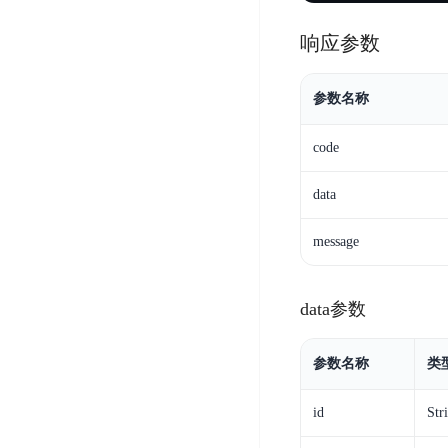
务
云
户
务
Agent
账
堡
管
响应参数
DTS
号
曦
垒
理
管
数
灵
机
参数名称
理
据
数
安
库
字
多
全
code
智
人
用
漏
能
户
洞
data
驾
访
预
计
驶
问
警
message
算
舱
控
云
操
DBSC
制
服
作
消
data参数
务
企
系
息
器
业
统
服
BCC
组
安
参数名称
类
务
织
专
全
for
属
加
证
id
Str
RabbitMQ
服
固
书