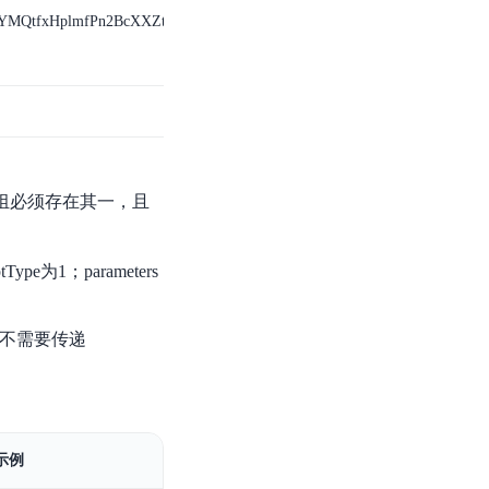
8YMQtfxHplmfPn2BcXXZtE0lN2NGHKEgQrHO5W1/qREKpHOmj21N8uIn
，A B组必须存在其一，且
ype为1；parameters
ypt不需要传递
示例