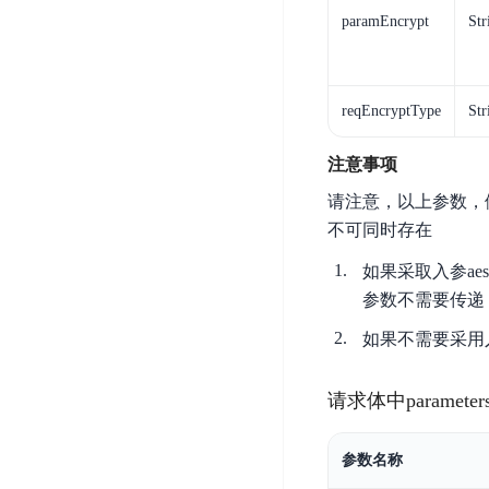
开
服
检
paramEncrypt
Str
理
发
务
测
平
平
器
服
台
台
ECS
务
BaiduLinuxOS
reqEncryptType
Str
零
流
门
量
数
注意事项
槛
审
云
据
请注意，以上参数，假设pa
AI
计
云
市
库
云
开
不可同时存在
分
数
场
市
发
析
据
如果采取入参aes加密，
场
平
库
云
参数不需要传递
台
RDS
审
EasyDL
如果不需要采用入参加
计
云
解
知
数
决
业
识
金
请求体中paramete
据
务
方
理
融
库
安
案
解
云
Redis
全
参数名称
机
工
风
云