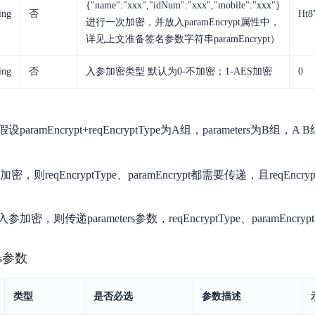
{"name":"xxx","idNum":"xxx","mobile":"xxx"}
ing
否
Ht
进行一次加密，并放入paramEncrypt属性中，
详见上文准备签名参数字符串paramEncrypt）
ing
否
入参加密类型 默认为0-不加密；
1-AES
加密
0
ramEncrypt+reqEncryptType为A组，parameters为B组
则reqEncryptType、paramEncrypt都需要传递，且reqEncryptT
密，则传递parameters参数，reqEncryptType、paramEncr
rs参数
类型
是否必选
参数描述