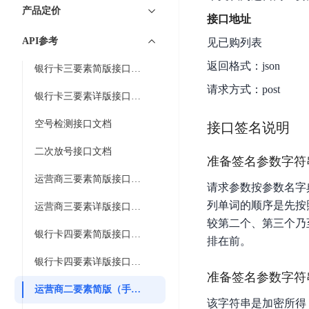
7 × 24 小时在线提供服务
复杂业务专属支持
云
BSC
AI原生应用商店
云市场
新手入门
ERNIE X1 Turbo
产品定价
DeepSeek-V4
服
件
磁
接口地址
云计算
数
搭建官网在线客服与
大模型增值服务上新
免费大模型
云服务器BCC
具备更长的思维链，
务
结构创新和超高上下文效率、Agent 能力得到专项优化
GPU云服务器
盘
时
特惠榜单
网站建设
入门指南
据
API参考
见已购列表
工信部教考中心大模型证书6折
入门到进阶，
及
计算
存储
配备GPU的云端服务器
CDS
序
ERNIE X1.1
可
语音识别
ERNIE 5.0-正式版
Agent
返回格式：json
营销服务
安全服务
最佳实践
时
银行卡三要素简版接口文档
网络
数据库
文
视
原生全模态大模型，基础能力全面升级
开
轻量应用服务器
空
人脸识别
请求方式：post
件
化
大数据
容器
发
行业智能
企业应用
银行卡三要素详版接口文档
数
PaddleOCR-VL
ERNIE 4.5 Turbo VL
存
Sugar
平
文字识别
安全
CDN与边缘
据
全新多模理解模型，图片理解、创作、翻译、代码等能力显著
储
BI
空号检测接口文档
分析决策
公司服务
接口签名说明
台
对象存储BOS
库
CFS
管理运维
混合云
图像识别
Elasticsearch
稳定、安全、高效、高可
百
TSDB
二次放号接口文档
智能办公
人工智能
准备签名参数字符串str
并
操作系统
度
数
物
ARM云
弹性公网IP
MCP及Agent开发
行
运营商三要素简版接口文档
生活休闲
API商城
胜
据
请求参数按参数名字典排
联
应用产品
文
为用户访问公网提供IP
算
仓
列单词的顺序是先按
网
运营商三要素详版接口文档
MCP组件
件
精选Agent
库
智能应用
行业应用
DuClaw
安
较第二个、第三个乃至
百度云手机
存
聚合优质工具与MCP服务
官方能力直达，快速
PALO
银行卡四要素简版接口文档
全
视频云平台
企业服务
排在前。
DuMate
储
日
套
百度搜索
全能AI助手
PFS
银行卡四要素详版接口文档
地图服务
秒
志
件
25年搜索沉淀，权威高质多模态信源
准备签名参数字符串par
哒
存
服
运营商二要素简版（手机号+身份证号）
天
储
百度百科
深度研究Agent
该字符串是加密所得，比如
百
务