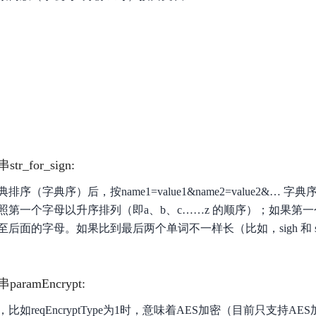
数亿用户验证的企业数字资产管理平台，集智能管理、多人协作、大文件极速传输于一体
18 种格式解析，结构化输出文档关键信息
生态伙伴方案
端到端语音语言大模型
公告通知
线索转化入口
课程
国内短信套餐包
更强的深度思考能力
考试中心
基于Cross-Attention跨模态语音大模型，体验超拟人对话
看图识万物
船舶与海洋工程大模型解决方案
产品公告与服务动
大模型系列课程一站观看
企业首购限时0.99元起
，计算密集型应用专享
视觉+多模态大模型，万物精准识别
大模型语音合成
BaiduLinuxClou
政务智能体的百度搜索解决方案
在事实性、指令遵循、智能体等能力上均有显著提升
音色具备更高的自然度、丰富的情感表达等特点
智能文档分析
能源行业企业管理系统智能化升级解决方案
生态适配指南
提供官网搭建、web应用搭建、云上学习和测试等场景的服务
文心大模型驱动，一站式文档处理
大模型声音复刻
先进、高效的文档解析模型，专为文档元素识别设计
录制5秒音频，即可极速复刻音色
智慧水务智能体解决方案
生态兼容性全景图
文字识别
拓展的云存储服务
覆盖多种场景、多种语言的高精度整图文字检测和
_for_sign:
图像增强
序（字典序）后，按name1=value1&name2=value2&… 
地址和公网带宽，增加用户使用弹性
去雾增强放大，重建高清无损图像
照第一个字母以升序排列（即a、b、c……z 的顺序）；如果第
Agent开发工具链
后面的字母。如果比到最后两个单词不一样长（比如，sigh 和 s
大模型声音复刻
体验AI方案
丰富的Agent开发工具、一站式创建
面向企业客户在游戏、营销、直播、办公等场景提供高效稳定的一站式解决方案
基于大模型zero-shot技术，随时随地录制数秒音频
自主规划Agent
内置多种AI助手常见能力，深入理解用户意图，智能调度多种MCP工具
自主思考并规划任务，适用于基础或日常的业务流程
amEncrypt:
工作流Agent
reqEncryptType为1时，意味着AES加密（目前只支持AES加密）