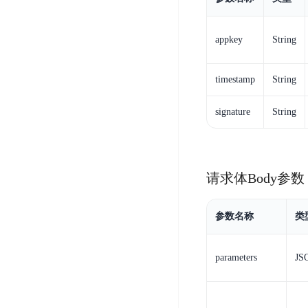
DDoS
平
图
海
防
台
像
外
护
appkey
String
识
CDN
服
超
别
务
级
动
timestamp
String
链
图
态
应
可
像
加
用
signature
String
信
搜
速
防
存
索
DRCDN
火
证
墙
图
边
WAF
请求体Body参数
像
缘
增
计
云
混
强
算
安
合
参数名称
类
广
节
全
云
BML
目
点
中
全
混
parameters
JS
BEC
心
功
合
能
边
安
云
AI
缘
全
管