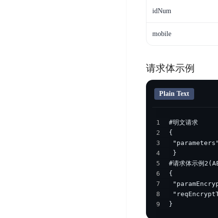
器
业
控
数
idNum
人
视
据
号
平
觉
库
mobile
码
台
智
DocDB
安
ABC
能
for
全
请求体示例
Robot
平
MongoDB
服
台
内
务
云
Plain Text
容
云
SPNS
原
审
游
生
密
核
戏
数
钥
1
据
2
机
金
管
库
3
器
融
理
4
GaiaDB
翻
智
服
5
译
能
务
数
6
体
据
居
7
SSL
传
8
民
证
9
}
输
服
书
账
服