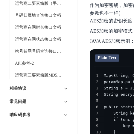
工
网
运营商二要素简版（手机号+姓名）接口文档
超3000万全行业词条，800万用户共吸纳
作为加密密钥，加密前字符串
度
BLS
智
关
伐
参数也不一样）
消
能
号码归属地查询接口文档
智能生成PPT
百度AI搜索
BSG
谋
AES加密的密钥长度
息
物
智能大纲汇总，文库资源沉淀
数
运营商在网时长接口文档
百
服
联
AES加密的加密模式：ae
据
度
务
网
运营商在网状态接口文档
JAVA AES加密示例
流
一
for
解
转
AI原生应用
见
Kafka
决
携号转网号码查询接口文档
平
方
Plain Text
智
消
台
API参考-2
伐谋
百度智能云客悦
案
能
息
CloudFlow
全球领先的可商用自我演化超级智能体
大模型驱动的服务营
代
服
度
运营商三要素简版MD5接口文档
1
极
码
务
家-
2
秒哒
九州·政务大模型
速
3
相关协议
助
for
AIOT
无代码应用搭建平台
构建“1+1+5+∞”
文
4
手
RocketMQ
语
5
件
常见问题
百度智能云数字员工
百度智能云灵医
音
文
千
6
缓
平
内容运营等8款数字员工焕新上线！免费体验！
医疗AI大模型，构建
字
帆
7
响应码参考
存
台
8
识
数
RapidFS
百度一见
百战·数智营销
9
别
据
云边协同、自主进化的视觉智能体平台
赋能合作伙伴打造客
云
10