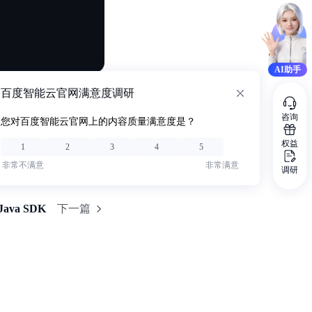
AI助手
百度智能云官网满意度调研
咨询
您对百度智能云官网上的内容质量满意度是？
权益
1
2
3
4
5
非常不满意
非常满意
调研
Java SDK
下一篇