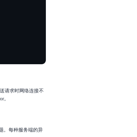
零算法基础定制高精度AI模型
全功能AI开发平台BML
提供一站式AI开发、训练及推理环境，
AI安全护栏
多模态大模型的安全围栏，助力企业内容合规
MapReduce计算集群服务
发送请求时网络连接不
供全托管的Hadoop/Spark计算集群服务，安全可靠
or。
题。每种服务端的异