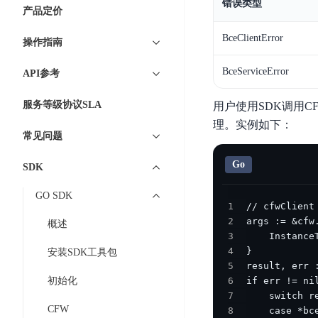
7 × 24 小时在线提供服务
复杂业务专属支持
云
BSC
错误类型
AI原生应用商店
云市场
新手入门
ERNIE X1 Turbo
产品定价
DeepSeek-V4
服
件
磁
云计算
数
搭建官网在线客服与
大模型增值服务上新
免费大模型
云服务器BCC
具备更长的思维链，
务
结构创新和超高上下文效率、Agent 能力得到专项优化
GPU云服务器
盘
时
BceClientError
特惠榜单
网站建设
入门指南
据
操作指南
工信部教考中心大模型证书6折
入门到进阶，
及
计算
存储
配备GPU的云端服务器
CDS
序
ERNIE X1.1
可
语音识别
ERNIE 5.0-正式版
Agent
营销服务
安全服务
最佳实践
时
网络
数据库
BceServiceError
API参考
文
视
原生全模态大模型，基础能力全面升级
开
轻量应用服务器
空
人脸识别
件
化
大数据
容器
发
行业智能
企业应用
数
PaddleOCR-VL
服务等级协议SLA
ERNIE 4.5 Turbo VL
用户使用SDK调用
存
Sugar
平
文字识别
安全
CDN与边缘
据
全新多模理解模型，图片理解、创作、翻译、代码等能力显著
理。实例如下：
储
BI
分析决策
公司服务
台
对象存储BOS
常见问题
库
CFS
管理运维
混合云
图像识别
Elasticsearch
稳定、安全、高效、高可
百
TSDB
智能办公
人工智能
Go
并
SDK
操作系统
度
数
物
ARM云
弹性公网IP
MCP及Agent开发
行
生活休闲
API商城
胜
据
联
GO SDK
应用产品
文
为用户访问公网提供IP
算
仓
1
网
MCP组件
件
精选Agent
2
库
智能应用
行业应用
概述
DuClaw
安
百度云手机
存
聚合优质工具与MCP服务
官方能力直达，快速
3
PALO
全
视频云平台
企业服务
DuMate
储
4
安装SDK工具包
日
套
百度搜索
全能AI助手
5
PFS
地图服务
秒
志
件
初始化
6
25年搜索沉淀，权威高质多模态信源
哒
存
7
服
天
储
CFW
百度百科
8
深度研究Agent
百
务