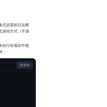
格式设置的日志模
置五种日志滚动方式（不滚
块自行在项目中使
例：
复制