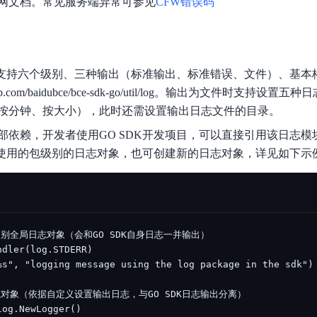
网文档。常见服务端异常可参见
CFW错误码
现了支持六个级别、三种输出（标准输出、标准错误、文件）、基本
com/baidubce/bce-sdk-go/util/log。输出为文件时支持设
按分钟、按大小），此时还需设置输出日志文件的目录。
部依赖，开发者使用GO SDK开发项目，可以直接引用该日志模
DK使用的包级别的日志对象，也可创建新的日志对象，详见如下示