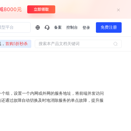
备案
控制台
免费注册
登录
问问AI助手
线，
首购5折秒杀
搜索本产品文档关键词
企业实名认证有什么福利？
如何免费试用百度智
方案
智慧政务
模型与应用
一站式企业级大模型服务
热门产品
AI体验中心
Dumate
业管理系统智能化升级
政务智能体的百度搜索解决方案
提供一站式、开箱即用的AI服务
百度搭子DuMate
百度智能云大模型系列课程
云服务器BCC
馈渠道
新动态
你的超级AI助手 真干活 用搭子
500+节免费观看 持续更新
工程大模型解决方案
智慧水务智能体解决方案
器虚拟成一个组，设置一个内网或外网的服务地址，将前端并发访问
Duclaw
衡还通过故障自动切换及时地消除服务的单点故障，提升服
其他大模型
百度千帆·大模型服务及Agent开发平台
千帆大模型平台
诉渠道
了解
以Agent为核心的一站式企业级大模型服务平台
DeepSeek V3.2 Think
文本生成模型，长文本训练和推理效率的大幅提升
百度胜算·数据智能平台
企业实名认证专属权益
大模型专家服务
热门AI能力