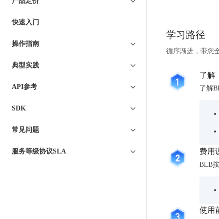
7 × 24 小时在线提供服务
复杂业务专属支持
产品定价
服
件
AI原生应用商店
云市场
新手入门
磁
ERNIE X1 Turbo
DeepSeek-V4
数
云计算
务
搭建官网在线客服与
大模型增值服务上新
盘
时
免费大模型
云服务器BCC
具备更长的思维链，
结构创新和超高上下文效率、Agent 能力得到专项优化
快速入门
据
GPU云服务器
及
特惠榜单
网站建设
入门指南
计算
存储
CDS
序
工信部教考中心大模型证书6折
入门到进阶，
学习路径
可
配备GPU的云端服务器
Agent
ERNIE X1.1
语音识别
ERNIE 5.0-正式版
时
网络
数据库
操作指南
文
视
营销服务
安全服务
最佳实践
开
循序渐进，带您全
原生全模态大模型，基础能力全面升级
空
轻量应用服务器
件
化
大数据
容器
人脸识别
发
典型实践
数
行业智能
企业应用
存
Sugar
PaddleOCR-VL
ERNIE 4.5 Turbo VL
平
安全
CDN与边缘
了解
据
储
BI
文字识别
台
全新多模理解模型，图片理解、创作、翻译、代码等能力显著
API参考
分析决策
公司服务
了解B
库
管理运维
混合云
对象存储BOS
CFS
Elasticsearch
百
TSDB
图像识别
稳定、安全、高效、高可
操作系统
SDK
并
智能办公
人工智能
度
数
物
行
ARM云
胜
据
弹性公网IP
MCP及Agent开发
应用产品
联
生活休闲
API商城
常见问题
文
算
仓
为用户访问公网提供IP
网
智能应用
行业应用
件
库
MCP组件
精选Agent
费用
服务等级协议SLA
DuClaw
安
存
视频云平台
企业服务
PALO
百度云手机
聚合优质工具与MCP服务
官方能力直达，快速
全
BL
DuMate
储
地图服务
日
套
PFS
百度搜索
全能AI助手
秒
志
件
25年搜索沉淀，权威高质多模态信源
哒
存
服
天
储
使用
百
务
百度百科
工
深度研究Agent
网