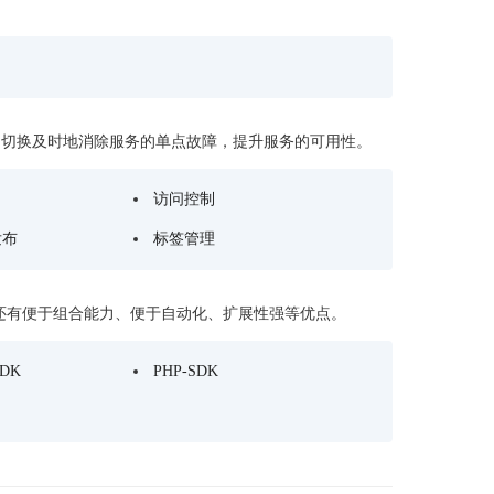
零算法基础定制高精度AI模型
全功能AI开发平台BML
提供一站式AI开发、训练及推理环境，
动切换及时地消除服务的单点故障，提升服务的可用性。
名
访问控制
AI安全护栏
发布
标签管理
多模态大模型的安全围栏，助力企业内容合规
MapReduce计算集群服务
I还有便于组合能力、便于自动化、扩展性强等优点。
供全托管的Hadoop/Spark计算集群服务，安全可靠
SDK
PHP-SDK