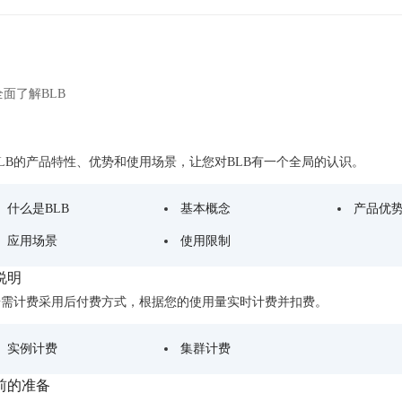
数亿用户验证的企业数字资产管理平台，集智能管理、多人协作、大文件极速传输于一体
18 种格式解析，结构化输出文档关键信息
生态伙伴方案
端到端语音语言大模型
公告通知
线索转化入口
课程
国内短信套餐包
更强的深度思考能力
考试中心
基于Cross-Attention跨模态语音大模型，体验超拟人对话
看图识万物
船舶与海洋工程大模型解决方案
产品公告与服务动
大模型系列课程一站观看
企业首购限时0.99元起
，计算密集型应用专享
视觉+多模态大模型，万物精准识别
大模型语音合成
BaiduLinuxClou
政务智能体的百度搜索解决方案
面了解BLB
在事实性、指令遵循、智能体等能力上均有显著提升
音色具备更高的自然度、丰富的情感表达等特点
智能文档分析
能源行业企业管理系统智能化升级解决方案
生态适配指南
提供官网搭建、web应用搭建、云上学习和测试等场景的服务
文心大模型驱动，一站式文档处理
大模型声音复刻
先进、高效的文档解析模型，专为文档元素识别设计
录制5秒音频，即可极速复刻音色
LB的产品特性、优势和使用场景，让您对BLB有一个全局的认识。
智慧水务智能体解决方案
生态兼容性全景图
文字识别
拓展的云存储服务
覆盖多种场景、多种语言的高精度整图文字检测和
什么是BLB
基本概念
产品优
图像增强
应用场景
使用限制
地址和公网带宽，增加用户使用弹性
去雾增强放大，重建高清无损图像
Agent开发工具链
说明
大模型声音复刻
体验AI方案
丰富的Agent开发工具、一站式创建
B按需计费采用后付费方式，根据您的使用量实时计费并扣费。
面向企业客户在游戏、营销、直播、办公等场景提供高效稳定的一站式解决方案
基于大模型zero-shot技术，随时随地录制数秒音频
自主规划Agent
实例计费
集群计费
内置多种AI助手常见能力，深入理解用户意图，智能调度多种MCP工具
自主思考并规划任务，适用于基础或日常的业务流程
前的准备
工作流Agent