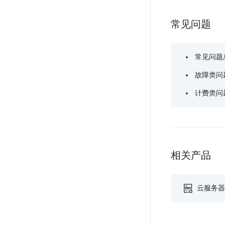
备
能
音
块
份
平
超
常见问题
技
链
BCB
台
级
术
表
DataBuilder
链
人
格
BaaS
常见问题
城
脸
存
平
市
识
故障类问
储
台
时
别
TableStorage
计费类问
空
超
人
大
级
体
数
链
CDN
分
据
数
与
析
分
内
字
边
相关产品
语
析
容
商
缘
言
DMI
分
品
服
处
发
可
云服务器 
务
理
网
信
安
技
络
登
全
术
CDN
记
DDoS