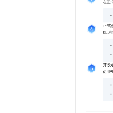
度
BLS
在正
智
超3000万全行业词条，800万用户共吸纳
关
伐
消
能
BSG
谋
智能生成PPT
百度AI搜索
息
物
数
智能大纲汇总，文库资源沉淀
百
服
联
正式
据
度
务
网
流
BL
一
for
解
转
见
Kafka
决
AI原生应用
平
方
智
消
台
案
伐谋
百度智能云客悦
能
息
CloudFlow
代
服
度
全球领先的可商用自我演化超级智能体
大模型驱动的服务营
极
开发
码
务
家-
速
秒哒
九州·政务大模型
使用
助
for
AIOT
文
无代码应用搭建平台
构建“1+1+5+∞”
手
RocketMQ
语
件
音
文
千
百度智能云数字员工
百度智能云灵医
缓
平
字
帆
内容运营等8款数字员工焕新上线！免费体验！
医疗AI大模型，构建
存
台
识
数
RapidFS
百度一见
百战·数智营销
别
据
云
云边协同、自主进化的视觉智能体平台
赋能合作伙伴打造客
智
语
区