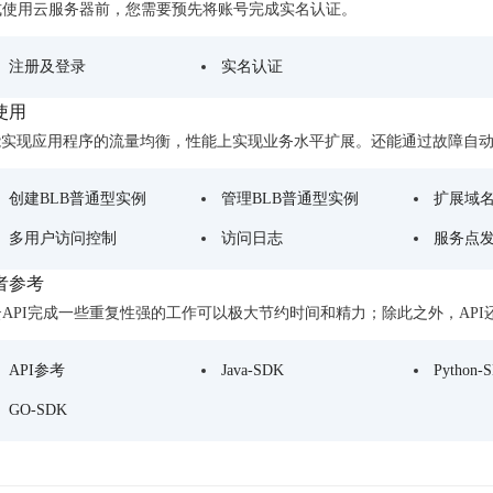
式使用云服务器前，您需要预先将账号完成实名认证。
实时整合文本、图像、PDF等多模态数据，生成高质量结构化报告
严格按照人工编排工作流对话，适用于严谨的业务流程
多智能体协作
注册及登录
实名认证
可结合全网实时信息进行智能问答，能力丰富强大
支持自定义导入并官方预置多个子Agent,协同完成复杂 场景任务
使用
B能实现应用程序的流量均衡，性能上实现业务水平扩展。还能通过故障自
AI云原生与一体机
创建BLB普通型实例
管理BLB普通型实例
扩展域
百度百舸·AI计算平台
多用户访问控制
访问日志
服务点
销一体化AI应用
大模型训推一体化基础设施，十万卡大规模集群
者参考
原生产品
百度百舸一体机
云API完成一些重复性强的工作可以极大节约时间和精力；除此之外，AP
政务大模型原生产品体系
搭载百舸异构计算平台，提供高效的异构资源管理
API参考
Java-SDK
Python-
千帆一体机
覆盖全场景的医疗AI生态
搭载千帆大模型工具链平台，内置文心与精选开源大模型
GO-SDK
向量数据库
户全生命周期营销闭环
VectorDB 纯自研高性能、高性价比、生态丰富且即开即用