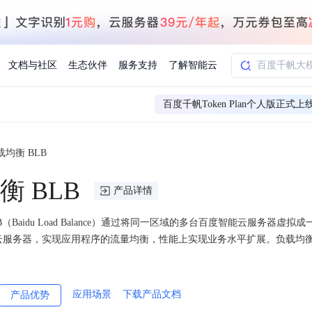
文档与社区
生态伙伴
服务支持
了解智能云
百度千帆Token Plan个人版正式上
载均衡 BLB
AI应用方案
智慧工业
知一
合作伙伴赋能
学习认证
行业解读
千帆社区
AI赋能
企服推荐
千帆AI加速器
联系我们
新闻动态
元新购券
全栈AI能力赋能应用开发
百度搭子DuMate
衡 BLB
择计费模式
署
百度千帆·大模型服务及Agent开发平台
能源行业企
产品详情
中心
合作伙伴培训
实践案例
线上大模型案例课程
你的超级AI助手 真干活 用搭子
验
域名注册服务
行时
培训认证
行业白皮书
我要建议
最新资讯
端到端语音语言大模型
.9元
.COM域名注册29元起
道
学练考认一站式平台
权威、全面的行业报告解读
产品及服务官方反
百度智能云业内最
槛部署7x24小时个人超级助手
基于跨模态大模型，体验超拟人对话
快速搭建企业AI知识库问答平台
客悦智能客服
船舶与海洋
（Baidu Load Balance）通过将同一区域的多台百度智能云服务
合作伙伴课程中心
千帆杯AI参赛作品
线上产品实操课程
云服务器，实现应用程序的流量均衡，性能上实现业务水平扩展。负载均
益
智能商标注册
课程学习
分析师报告
我要投诉
公告通知
大模型语音合成
law
百度百舸AI算力管理
合作伙伴人才认证
线下培育
减6000元
首购275元，多买多省
全场景课程体系
权威机构云市场趋势解读
产品及服务官方投
最新公告通知及时
云计算服务
大模型升级语音合成，音色更自然
PP-StructureV3
low 编排平台
飞桨企业赋能
人才认证
限时招募中
建站特惠
应用场景
多模态基础大模型，去幻觉、逻辑推理和代码能力明显增强
下载产品文档
高效文档解析模型，复杂结构和多栏布局文档处理优势显著
产品优势
大模型文档解析
信息公告
助手
返利 最高8万元
企业首购SSL证书5折
学习中心