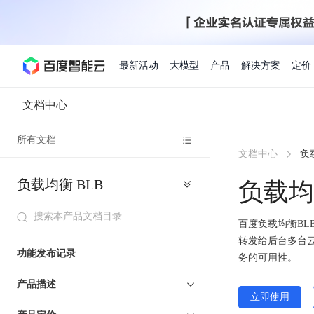
最新活动
大模型
产品
解决方案
定价
文档中心
查看全部活动
进入千帆大模型平台
百度智能云全部产品
全部解决方案
了解定价
文档与社区
了解合作伙伴体系
进入服务与支持
云智一体3.0
所有文档
文档中心
负
AI应用与智能体
精选活动
价格计算器
文档
关于合作伙伴
基础服务
市场活动
成为合作伙伴
增值服务-百度智能云
最佳实践
优惠上云
价格详情
开发者资源
新手专享
上云领万
百度千帆
精选推荐
精选推荐
负载均衡 BLB
负载均
自由搭配产品组合，轻松预估成本
了解定价模式，合理选
人
存
智
物
Hermes Agent应用部
百度千帆·大模型服务及Agent开发平台
我们的伙伴体系
代理销售伙伴
千帆AI应用开发者
以Agent为核心的一站式企业级大模型服务平台
云服务器品类特惠
新客限时体
自助工具
2026 百度AI开发者大会
大模型专家服务
智能中国 | 数字化转型进
DuClaw
行业解决方案
工
储
能
联
人工智能
云服务器2核4G低至39元/年
企业数字员工9
提供常见使用问题快速解决通道
开启「万物一体」新纪元
提供常见使用问题快速解决通
联合央视聚焦企业数字化转型
百
对
MapReduce
物
一键部署DuClaw，零门
通用解决方案
智
大
网
百度负载均衡BLB
百度伐谋
查询合作伙伴
解决方案销售伙伴
SDK中心
百度千帆
智能应用
度
象
联
流
转发给后台多台
能
数
服
免费试用体验馆
文心大模型
企业专享权
解决方案实践
智能助手
文心 Moment 大会
云专家服务
智能中国 | 标杆案例
云服务器 BCC
10分钟快速部署OpenC
千
存
网
功能发布记录
客悦
优秀伙伴展示
技术合作伙伴
API平台
智能体
语音技术
式
务的可用性。
据
务
注册并完成实名认证，立即体验热门产品
权益礼包至高可
提供常见使用问题快速解决通道
文心大模型 5.0 正式版上线
一对一定制化支持服务
云智一体赋能千行百业
安全稳定，提供高弹性的
帆
储
核
计
图像技术
文字识别
ERNIE 4.5 Turbo
ERNIE 5.1
快速搭建与AI Workf
数字员工-营销内容创作
精品案例展示
服务伙伴
示例代码中心
产品描述
模
BOS
心
算
人工智能热销榜
云推广大使
工单服务
企业支持计划
立即使用
搜索能力登顶国内，预训练成本仅为业界6%
百度网盘企业版
人脸与人体
语言与知识
型
套
云
BSC
搭建私有知识库与AI
新购1元，AI能力引擎量包低至75折
推荐新客下单
数字员工-组件开放平台