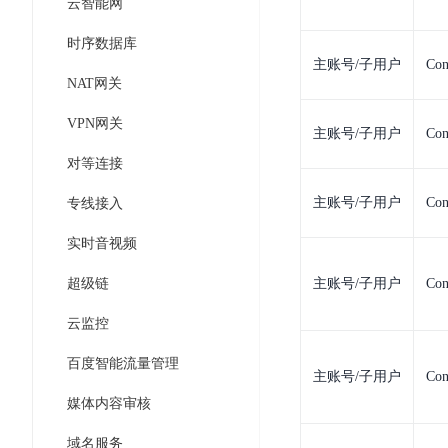
工
云智能网
网
超3000万全行业词条，800万用户共吸纳
度
BLS
智
关
伐
时序数据库
消
能
智能生成PPT
百度AI搜索
BSG
主账号/子用户
Con
谋
息
物
智能大纲汇总，文库资源沉淀
NAT网关
数
百
服
联
据
度
务
网
VPN网关
主账号/子用户
Con
流
一
for
解
转
对等连接
AI原生应用
见
Kafka
决
平
方
智
消
主账号/子用户
Con
专线接入
台
伐谋
百度智能云客悦
案
能
息
CloudFlow
全球领先的可商用自我演化超级智能体
大模型驱动的服务营
实时音视频
代
服
度
极
码
务
家-
秒哒
九州·政务大模型
超级链
主账号/子用户
Con
速
助
for
AIOT
无代码应用搭建平台
构建“1+1+5+∞”
文
手
RocketMQ
语
云监控
件
百度智能云数字员工
百度智能云灵医
音
文
千
缓
百度智能流量管理
平
内容运营等8款数字员工焕新上线！免费体验！
医疗AI大模型，构建
主账号/子用户
Con
字
帆
存
台
识
数
媒体内容审核
RapidFS
百度一见
百战·数智营销
别
据
云边协同、自主进化的视觉智能体平台
赋能合作伙伴打造客
云
域名服务