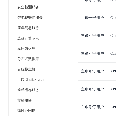
DDoS
平
图
安全检测服务
海
防
台
像
外
护
智能视联网服务
主账号/子用户
Con
识
CDN
服
超
别
务
级
简单消息服务
动
链
图
态
应
主账号/子用户
Con
边缘计算节点
可
像
加
用
信
搜
速
防
应用防火墙
存
索
DRCDN
火
主账号/子用户
Con
证
分布式数据库
墙
图
边
WAF
像
缘
云虚拟主机
主账号/子用户
AP
增
计
云
混
强
百度ElasticSearch
算
安
合
广
节
全
云
BML
主账号/子用户
AP
简单缓存服务
目
点
中
全
混
BEC
心
功
标签服务
合
能
边
安
主账号/子用户
AP
云
弹性公网IP
AI
缘
全
管