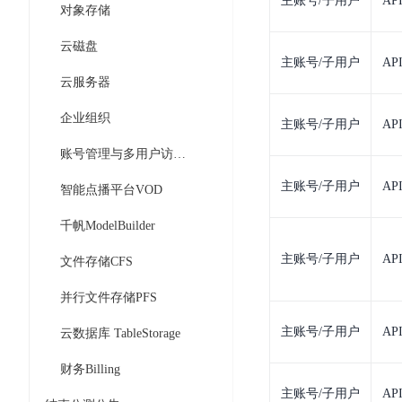
主账号/子用户
AP
对象存储
器
业
控
数
人
视
据
云磁盘
号
平
觉
库
主账号/子用户
AP
码
台
智
云服务器
DocDB
安
ABC
能
for
全
企业组织
Robot
平
主账号/子用户
AP
MongoDB
服
台
内
账号管理与多用户访问控制
务
云
容
云
SPNS
原
主账号/子用户
AP
智能点播平台VOD
审
游
生
密
核
戏
数
千帆ModelBuilder
钥
据
机
金
管
主账号/子用户
AP
文件存储CFS
库
器
融
理
GaiaDB
翻
智
服
并行文件存储PFS
译
能
务
数
体
主账号/子用户
AP
云数据库 TableStorage
据
居
SSL
传
民
证
财务Billing
输
服
书
账
主账号/子用户
AP
服