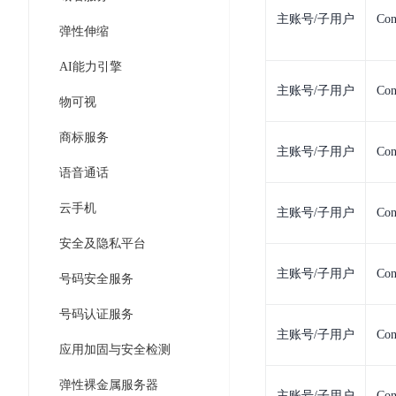
智
语
区
备
主账号/子用户
Con
能
音
弹性伸缩
块
份
平
超
技
链
BCB
台
AI能力引擎
级
术
表
DataBuilder
链
主账号/子用户
Con
人
物可视
格
BaaS
城
脸
存
平
市
商标服务
识
储
台
主账号/子用户
Con
时
别
TableStorage
语音通话
空
超
人
大
级
云手机
主账号/子用户
Con
体
数
链
CDN
分
据
安全及隐私平台
数
与
析
分
内
字
边
主账号/子用户
Con
号码安全服务
语
析
容
商
缘
言
DMI
分
品
号码认证服务
服
处
发
可
主账号/子用户
Con
务
理
应用加固与安全检测
网
信
安
技
络
登
弹性裸金属服务器
全
术
CDN
记
主账号/子用户
Con