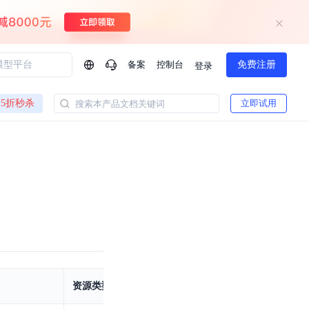
备案
控制台
免费注册
登录
问问AI助手
5折秒杀
立即试用
搜索本产品文档关键词
企业实名认证有什么福利？
如何免费试用百度智
方案
智慧政务
模型与应用
一站式企业级大模型服务
热门产品
AI体验中心
Dumate
业管理系统智能化升级
政务智能体的百度搜索解决方案
提供一站式、开箱即用的AI服务
百度搭子DuMate
百度智能云大模型系列课程
云服务器BCC
馈渠道
新动态
你的超级AI助手 真干活 用搭子
500+节免费观看 持续更新
工程大模型解决方案
智慧水务智能体解决方案
Duclaw
其他大模型
百度千帆·大模型服务及Agent开发平台
千帆大模型平台
诉渠道
了解
以Agent为核心的一站式企业级大模型服务平台
DeepSeek V3.2 Think
资源类型
资源名称
文本生成模型，长文本训练和推理效率的大幅提升
百度胜算·数据智能平台
企业实名认证专属权益
大模型专家服务
热门AI能力