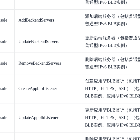
普通型IPv6 BLB实例）
实时整合文本、图像、PDF等多模态数据，生成高质量结构化报告
严格按照人工编排工作流对话，适用于严谨的业务流程
添加后端服务器（包括普通型
多智能体协作
sole
AddBackendServers
普通型IPv6 BLB实例）
可结合全网实时信息进行智能问答，能力丰富强大
支持自定义导入并官方预置多个子Agent,协同完成复杂 场景任务
更新后端服务器（包括普通型
sole
UpdateBackendServers
普通型IPv6 BLB实例）
AI云原生与一体机
删除后端服务器（包括普通型
sole
RemoveBackendServers
百度百舸·AI计算平台
普通型IPv6 BLB实例）
销一体化AI应用
大模型训推一体化基础设施，十万卡大规模集群
创建应用型BLB监听（包括T
原生产品
百度百舸一体机
sole
CreateAppblbListener
HTTP、HTTPS、SSL）（
政务大模型原生产品体系
搭载百舸异构计算平台，提供高效的异构资源管理
BLB实例、应用型IPv6 BL
千帆一体机
更新应用型BLB监听（包括T
覆盖全场景的医疗AI生态
搭载千帆大模型工具链平台，内置文心与精选开源大模型
sole
UpdateAppblbListener
HTTP、HTTPS、SSL）（
BLB实例、应用型IPv6 BL
向量数据库
户全生命周期营销闭环
VectorDB 纯自研高性能、高性价比、生态丰富且即开即用
删除应用型BLB监听（包括T