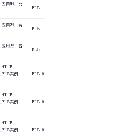
基于业务本体驱动的企业数据智能平台
百度智能云千帆AI原生应用商店
、应用型、普
GLM-5.2
云服务器39元/年起，领万元券包
赋能企业AI原生应用创新
提供一站式、开箱即用的AI服务
BLB
BLB实例
近千款AI应用，解锁多元体验
文本生成模型，支持 1M 上下文，长程任务执行更稳定、工程规范遵循更可靠
百度伐谋
查看详情
查看详情
查看详情
态一站获取
全球领先的可商用自我演化超级智能体
kimi-k2.6
、应用型、普
dOS生态适配
BLB
BLB实例
文本生成模型，同时支持文本、图片与视频输入，思考与非思考模式，对话与 Agent 任务
Hogee
企业一站式AI营销应用
Qwen3.5-397B-A17B
、应用型、普
BLB
BLB实例
原生视觉语言模型，具备强大的代码生成与智能体能力，对于各类智能体场景具有良好的泛化性
百度一见视觉智能体平台
识别服务
云边协同、自主进化的视觉智能体平台
HTTP、
型BLB实例、
BLB_listener
BLB监听器
秒哒
模型开发
无代码应用搭建平台
百度千帆·大模型服务及Agent开发平台
HTTP、
RedClaw
以Agent为核心的一站式企业级大模型服务平台
型BLB实例、
BLB_listener
BLB监听器
万能AI助手，让想法直接发生
百度胜算·数据智能平台
基于业务本体驱动的企业数据智能平台
HTTP、
型BLB实例、
BLB_listener
BLB监听器
零门槛AI开发平台EasyDL