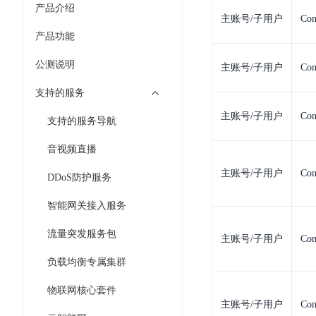
7 × 24 小时在线提供服务
复杂业务专属支持
云
BSC
AI原生应用商店
云市场
新手入门
产品介绍
ERNIE X1 Turbo
DeepSeek-V4
服
件
磁
主账号/子用户
Con
云计算
数
搭建官网在线客服与
大模型增值服务上新
免费大模型
云服务器BCC
具备更长的思维链，
务
结构创新和超高上下文效率、Agent 能力得到专项优化
GPU云服务器
盘
时
产品功能
特惠榜单
网站建设
入门指南
据
工信部教考中心大模型证书6折
入门到进阶，
及
计算
存储
配备GPU的云端服务器
CDS
序
ERNIE X1.1
可
语音识别
ERNIE 5.0-正式版
Agent
公测说明
主账号/子用户
Con
营销服务
安全服务
最佳实践
时
网络
数据库
文
视
原生全模态大模型，基础能力全面升级
开
轻量应用服务器
空
人脸识别
件
化
支持的服务
大数据
容器
发
行业智能
企业应用
数
PaddleOCR-VL
ERNIE 4.5 Turbo VL
存
Sugar
平
主账号/子用户
Con
文字识别
安全
CDN与边缘
据
支持的服务导航
全新多模理解模型，图片理解、创作、翻译、代码等能力显著
储
BI
分析决策
公司服务
台
对象存储BOS
库
CFS
管理运维
混合云
图像识别
Elasticsearch
音视频直播
稳定、安全、高效、高可
百
TSDB
智能办公
人工智能
并
操作系统
度
数
主账号/子用户
Con
物
ARM云
DDoS防护服务
弹性公网IP
MCP及Agent开发
行
生活休闲
API商城
胜
据
联
应用产品
文
为用户访问公网提供IP
算
仓
智能网关接入服务
网
MCP组件
件
精选Agent
库
智能应用
行业应用
DuClaw
安
百度云手机
存
流量突发服务包
聚合优质工具与MCP服务
官方能力直达，快速
PALO
主账号/子用户
Con
全
视频云平台
企业服务
DuMate
储
日
套
负载均衡专属集群
百度搜索
全能AI助手
PFS
地图服务
秒
志
件
25年搜索沉淀，权威高质多模态信源
哒
存
物联网核心套件
服
天
主账号/子用户
Con
储
百度百科
深度研究Agent
百
务