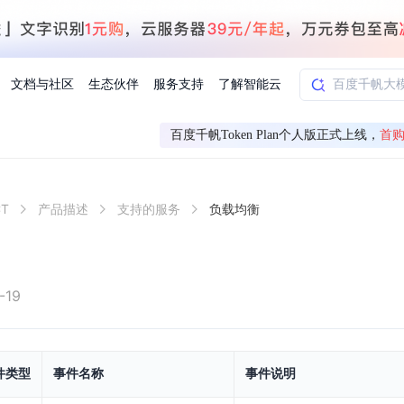
文档与社区
生态伙伴
服务支持
了解智能云
百度千帆Token Plan个人版正式上线，
首购
AI应用方案
智慧工业
T
产品描述
支持的服务
负载均衡
知一
合作伙伴赋能
学习认证
行业解读
千帆社区
AI赋能
企服推荐
千帆AI加速器
联系我们
新闻动态
元新购券
全栈AI能力赋能应用开发
百度搭子DuMate
择计费模式
署
百度千帆·大模型服务及Agent开发平台
能源行业企
中心
合作伙伴培训
实践案例
线上大模型案例课程
你的超级AI助手 真干活 用搭子
验
域名注册服务
行时
培训认证
行业白皮书
我要建议
最新资讯
端到端语音语言大模型
.9元
.COM域名注册29元起
道
学练考认一站式平台
权威、全面的行业报告解读
产品及服务官方反
百度智能云业内最
槛部署7x24小时个人超级助手
基于跨模态大模型，体验超拟人对话
快速搭建企业AI知识库问答平台
客悦智能客服
船舶与海洋
合作伙伴课程中心
千帆杯AI参赛作品
线上产品实操课程
-19
益
智能商标注册
课程学习
分析师报告
我要投诉
公告通知
大模型语音合成
law
百度百舸AI算力管理
合作伙伴人才认证
线下培育
减6000元
首购275元，多买多省
全场景课程体系
权威机构云市场趋势解读
产品及服务官方投
最新公告通知及时
云计算服务
大模型升级语音合成，音色更自然
PP-StructureV3
low 编排平台
飞桨企业赋能
人才认证
件类型
事件名称
事件说明
限时招募中
建站特惠
多模态基础大模型，去幻觉、逻辑推理和代码能力明显增强
高效文档解析模型，复杂结构和多栏布局文档处理优势显著
大模型文档解析
信息公告
助手
返利 最高8万元
企业首购SSL证书5折
学习中心