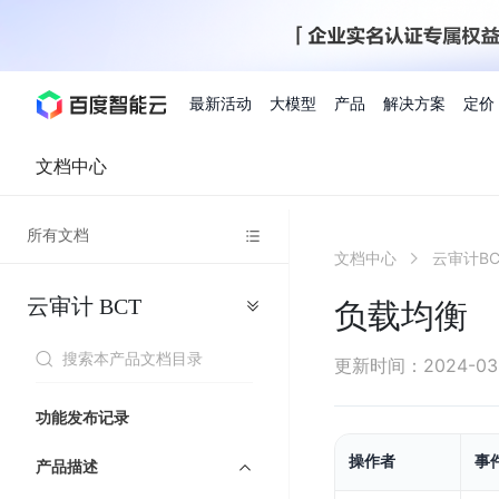
最新活动
大模型
产品
解决方案
定价
文档中心
查看全部活动
进入千帆大模型平台
百度智能云全部产品
全部解决方案
了解定价
文档与社区
了解合作伙伴体系
进入服务与支持
云智一体3.0
所有文档
AI应用与智能体
文档中心
云审计BC
精选活动
价格计算器
文档
关于合作伙伴
基础服务
市场活动
成为合作伙伴
增值服务-百度智能云
最佳实践
优惠上云
价格详情
开发者资源
新手专享
上云领万
百度千帆
精选推荐
精选推荐
自由搭配产品组合，轻松预估成本
了解定价模式，合理选
云审计
BCT
Hermes Agent应用部
负载均衡
百度千帆·大模型服务及Agent开发平台
我们的伙伴体系
代理销售伙伴
千帆AI应用开发者
人
存
智
物
以Agent为核心的一站式企业级大模型服务平台
云服务器品类特惠
新客限时体
自助工具
2026 百度AI开发者大会
大模型专家服务
智能中国 | 数字化转型进
DuClaw
行业解决方案
人工智能
工
储
能
联
云服务器2核4G低至39元/年
企业数字员工9
提供常见使用问题快速解决通道
开启「万物一体」新纪元
提供常见使用问题快速解决通
联合央视聚焦企业数字化转型
一键部署DuClaw，零门
通用解决方案
百度伐谋
查询合作伙伴
解决方案销售伙伴
SDK中心
百
对
MapReduce
物
更新时间
：
2024-03
智
大
网
百度千帆
智能应用
度
象
联
免费试用体验馆
文心大模型
企业专享权
解决方案实践
智能助手
文心 Moment 大会
云专家服务
智能中国 | 标杆案例
流
云服务器 BCC
10分钟快速部署OpenC
能
数
服
客悦
优秀伙伴展示
技术合作伙伴
API平台
智能体
语音技术
千
存
网
注册并完成实名认证，立即体验热门产品
权益礼包至高可
功能发布记录
式
提供常见使用问题快速解决通道
文心大模型 5.0 正式版上线
一对一定制化支持服务
云智一体赋能千行百业
安全稳定，提供高弹性的
据
务
帆
储
核
ERNIE 4.5 Turbo
ERNIE 5.1
快速搭建与AI Workf
计
图像技术
文字识别
数字员工-营销内容创作
精品案例展示
服务伙伴
示例代码中心
操作者
事
人工智能热销榜
模
BOS
心
云推广大使
产品描述
工单服务
企业支持计划
搜索能力登顶国内，预训练成本仅为业界6%
百度网盘企业版
算
人脸与人体
语言与知识
搭建私有知识库与AI
型
套
新购1元，AI能力引擎量包低至75折
推荐新客下单
数字员工-组件开放平台