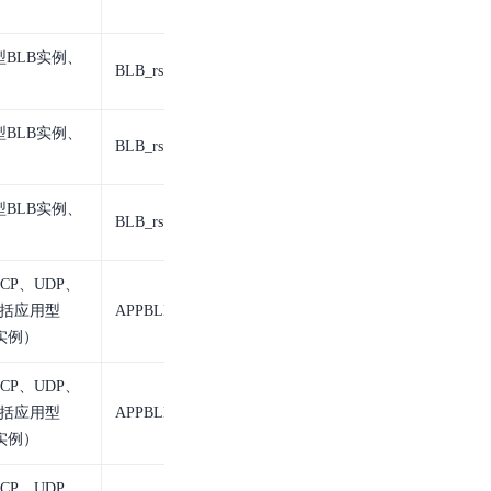
零算法基础定制高精度AI模型
BLB实例、
全功能AI开发平台BML
BLB_rs
BLB后端服务器
提供一站式AI开发、训练及推理环境，
BLB实例、
BLB_rs
BLB后端服务器
BLB实例、
BLB_rs
BLB后端服务器
AI安全护栏
多模态大模型的安全围栏，助力企业内容合规
CP、UDP、
MapReduce计算集群服务
包括应用型
APPBLB_listener
应用型BLB监听
供全托管的Hadoop/Spark计算集群服务，安全可靠
B实例）
CP、UDP、
包括应用型
APPBLB_listener
应用型BLB监听
B实例）
CP、UDP、