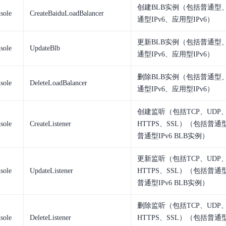
数亿用户验证的企业数字资产管理平台，集智能管理、多人协作、大文件极速传输于一体
18 种格式解析，结构化输出文档关键信息
生态伙伴方案
端到端语音语言大模型
创建BLB实例（包括普通型
sole
CreateBaiduLoadBalancer
公告通知
线索转化入口
课程
国内短信套餐包
通型IPv6、应用型IPv6）
更强的深度思考能力
考试中心
基于Cross-Attention跨模态语音大模型，体验超拟人对话
看图识万物
船舶与海洋工程大模型解决方案
产品公告与服务动
大模型系列课程一站观看
企业首购限时0.99元起
，计算密集型应用专享
视觉+多模态大模型，万物精准识别
大模型语音合成
更新BLB实例（包括普通型
BaiduLinuxClou
sole
UpdateBlb
政务智能体的百度搜索解决方案
在事实性、指令遵循、智能体等能力上均有显著提升
音色具备更高的自然度、丰富的情感表达等特点
通型IPv6、应用型IPv6）
智能文档分析
能源行业企业管理系统智能化升级解决方案
生态适配指南
提供官网搭建、web应用搭建、云上学习和测试等场景的服务
文心大模型驱动，一站式文档处理
大模型声音复刻
删除BLB实例（包括普通型
sole
DeleteLoadBalancer
先进、高效的文档解析模型，专为文档元素识别设计
录制5秒音频，即可极速复刻音色
通型IPv6、应用型IPv6）
智慧水务智能体解决方案
生态兼容性全景图
文字识别
拓展的云存储服务
覆盖多种场景、多种语言的高精度整图文字检测和
创建监听（包括TCP、UDP、
sole
CreateListener
HTTPS、SSL）（包括普通
图像增强
普通型IPv6 BLB实例）
地址和公网带宽，增加用户使用弹性
去雾增强放大，重建高清无损图像
Agent开发工具链
更新监听（包括TCP、UDP、
大模型声音复刻
体验AI方案
丰富的Agent开发工具、一站式创建
sole
UpdateListener
HTTPS、SSL）（包括普通
面向企业客户在游戏、营销、直播、办公等场景提供高效稳定的一站式解决方案
基于大模型zero-shot技术，随时随地录制数秒音频
普通型IPv6 BLB实例）
自主规划Agent
内置多种AI助手常见能力，深入理解用户意图，智能调度多种MCP工具
自主思考并规划任务，适用于基础或日常的业务流程
删除监听（包括TCP、UDP、
sole
DeleteListener
HTTPS、SSL）（包括普通
工作流Agent