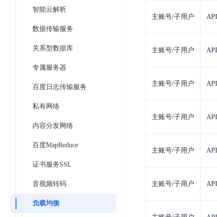
开
服
检
智能云解析
理
发
主账号/子用户
AP
务
测
平
平
数据传输服务
器
服
台
台
ECS
务
关系型数据库
BaiduLinuxOS
主账号/子用户
AP
零
流
门
专属服务器
量
数
槛
审
云
主账号/子用户
AP
据
百度日志传输服务
AI
计
云
市
库
云
开
分
数
场
私有网络
市
发
析
据
主账号/子用户
AP
场
平
内容分发网络
库
云
台
RDS
审
百度MapReduce
EasyDL
主账号/子用户
AP
计
云
解
知
证书服务SSL
数
决
业
识
金
据
务
方
音视频转码
主账号/子用户
AP
理
融
库
安
案
解
云
Redis
负载均衡
全
机
工
风
云