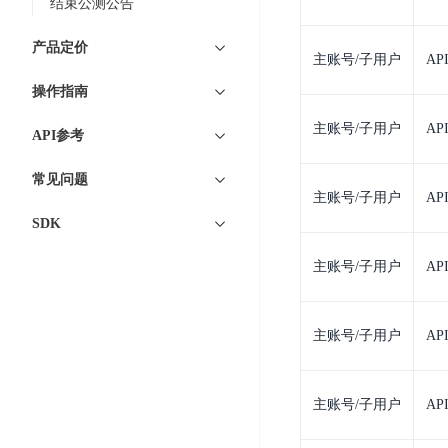
务
结束公测公告
云
户
务
Agent
账
堡
管
DTS
产品定价
号
曦
垒
主账号/子用户
AP
理
管
数
灵
机
操作指南
理
据
数
安
库
主账号/子用户
AP
字
多
API参考
全
智
人
用
漏
能
常见问题
户
洞
驾
主账号/子用户
AP
访
预
计
驶
SDK
问
警
算
舱
控
云
主账号/子用户
AP
操
DBSC
制
服
作
消
务
企
系
息
器
业
主账号/子用户
AP
统
服
BCC
组
安
务
织
专
全
for
主账号/子用户
AP
属
加
证
RabbitMQ
服
固
书