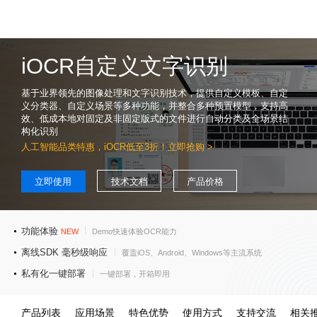
iOCR自定义文字识别
基于业界领先的图像处理和文字识别技术，提供自定义模板、自定
义分类器、自定义场景等多种功能，并整合多种预置模型，支持高
效、低成本地对固定及非固定版式的文件进行自动分类及全场景结
构化识别
人工智能品类特惠，iOCR低至3折！立即抢购
>
立即使用
技术文档
产品价格
功能体验
NEW
Demo快速体验OCR能力
离线SDK 毫秒级响应
覆盖iOS、Android、Windows等主流系统
私有化一键部署
一键部署，开箱即用
产品列表
应用场景
特色优势
使用方式
支持交流
相关