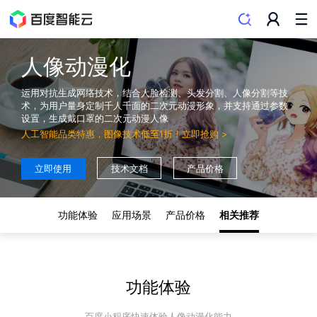
人像动漫化
运用对抗生成网络技术，结合人脸检测、头发分割、人像分割等技
术，为用户量身定制千人千面的二次元动漫形象，并支持通过参数
设置，生成戴口罩的二次元动漫人像
人工智能品类特惠，图像技术低至1折！立即抢购
>
立即使用
技术文档
产品价格
功能体验
应用场景
产品价格
相关推荐
功能体验
百度小程序快速体验人像动漫化能力