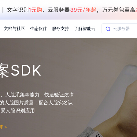
文档与社区
生态伙伴
服务支持
了解智能云
SDK
AI应用方案
智慧工业
知一
合作伙伴赋能
学习认证
行业解读
千帆社区
AI赋能
企服推荐
千帆AI加速器
联系我们
新闻动态
元新购券
全栈AI能力赋能应用开发
百度搭子DuMate
择计费模式
署
百度千帆·大模型服务及Agent开发平台
能源行业企
中心
合作伙伴培训
实践案例
线上大模型案例课程
你的超级AI助手 真干活 用搭子
验
域名注册服务
行时
培训认证
行业白皮书
我要建议
最新资讯
端到端语音语言大模型
踪、人脸采集等能力，快速验证炫瞳
.9元
.COM域名注册29元起
道
学练考认一站式平台
权威、全面的行业报告解读
产品及服务官方反
百度智能云业内最
槛部署7x24小时个人超级助手
基于跨模态大模型，体验超拟人对话
快速搭建企业AI知识库问答平台
客悦智能客服
船舶与海洋
合作伙伴课程中心
千帆杯AI参赛作品
线上产品实操课程
取的人脸图片质量，配合人脸实名认
益
智能商标注册
课程学习
分析师报告
我要投诉
公告通知
大模型语音合成
law
百度百舸AI算力管理
场景人脸识别应用
合作伙伴人才认证
线下培育
减6000元
首购275元，多买多省
全场景课程体系
权威机构云市场趋势解读
产品及服务官方投
最新公告通知及时
云计算服务
大模型升级语音合成，音色更自然
PP-StructureV3
low 编排平台
飞桨企业赋能
人才认证
测评
>
限时招募中
建站特惠
多模态基础大模型，去幻觉、逻辑推理和代码能力明显增强
高效文档解析模型，复杂结构和多栏布局文档处理优势显著
大模型文档解析
信息公告
助手
返利 最高8万元
企业首购SSL证书5折
学习中心