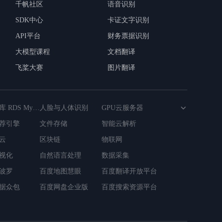
千帆社区
语音识别
SDK中心
卡证文字识别
API平台
财务票据识别
大模型课程
文档翻译
飞桨大赛
图片翻译
云数据库 RDS MySQL版
人脸与人体识别
GPU云服务器
荐引擎
文件存储
智能云解析
衡
云
对象存储
区块链
云虚拟主机
物联网
视化
自然语言处理
数据采集
波罗
百度地图慧眼
百度翻译开放平台
据众包
百度网盘企业版
百度搜索资源平台