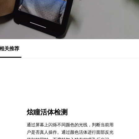
基于业务本体驱动的企业数据智能平台
百度智能云千帆AI原生应用商店
GLM-5.2
云服务器39元/年起，领万元券包
赋能企业AI原生应用创新
提供一站式、开箱即用的AI服务
近千款AI应用，解锁多元体验
文本生成模型，支持 1M 上下文，长程任务执行更稳定、工程规范遵循更可靠
百度伐谋
查看详情
查看详情
查看详情
态一站获取
全球领先的可商用自我演化超级智能体
kimi-k2.6
dOS生态适配
文本生成模型，同时支持文本、图片与视频输入，思考与非思考模式，对话与 Agent 任务
Hogee
企业一站式AI营销应用
Qwen3.5-397B-A17B
相关推荐
原生视觉语言模型，具备强大的代码生成与智能体能力，对于各类智能体场景具有良好的泛化性
百度一见视觉智能体平台
识别服务
云边协同、自主进化的视觉智能体平台
秒哒
模型开发
无代码应用搭建平台
百度千帆·大模型服务及Agent开发平台
RedClaw
以Agent为核心的一站式企业级大模型服务平台
万能AI助手，让想法直接发生
炫瞳活体检测
百度胜算·数据智能平台
基于业务本体驱动的企业数据智能平台
通过屏幕上闪烁不同颜色的光线，判断当前用
户是否真人操作。通过颜色活体进行面部反光
零门槛AI开发平台EasyDL