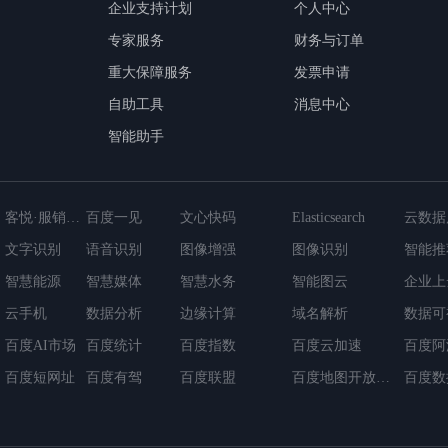
企业支持计划
个人中心
专家服务
财务与订单
重大保障服务
发票申请
自助工具
消息中心
智能助手
客悦·服销一体化应用
百度一见
文心快码
Elasticsearch
文字识别
语音识别
图像增强
图像识别
智能推
智慧能源
智能视联网平台
智慧媒体
云数据库GaiaDB-X
日志服务
智慧水务
消息服务
智能图云
负载均
企业上
cDB
云手机
超级链BaaS平台
数据分析
云原生微服务应用平台
边缘计算
域名解析
数据可
百度AI市场
百度统计
百度指数
百度云加速
百度阿
百度短网址
百度有驾
百度联盟
百度地图开放平台
百度数