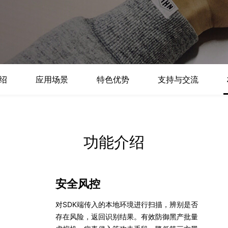
数亿用户验证的企业数字资产管理平台，集智能管理、多人协作、大文件极速传输于一体
18 种格式解析，结构化输出文档关键信息
生态伙伴方案
端到端语音语言大模型
公告通知
线索转化入口
课程
国内短信套餐包
更强的深度思考能力
考试中心
基于Cross-Attention跨模态语音大模型，体验超拟人对话
看图识万物
船舶与海洋工程大模型解决方案
产品公告与服务动
大模型系列课程一站观看
企业首购限时0.99元起
，计算密集型应用专享
视觉+多模态大模型，万物精准识别
大模型语音合成
BaiduLinuxClou
政务智能体的百度搜索解决方案
在事实性、指令遵循、智能体等能力上均有显著提升
音色具备更高的自然度、丰富的情感表达等特点
智能文档分析
能源行业企业管理系统智能化升级解决方案
生态适配指南
提供官网搭建、web应用搭建、云上学习和测试等场景的服务
文心大模型驱动，一站式文档处理
大模型声音复刻
绍
应用场景
特色优势
支持与交流
先进、高效的文档解析模型，专为文档元素识别设计
录制5秒音频，即可极速复刻音色
智慧水务智能体解决方案
生态兼容性全景图
文字识别
拓展的云存储服务
覆盖多种场景、多种语言的高精度整图文字检测和
图像增强
功能介绍
地址和公网带宽，增加用户使用弹性
去雾增强放大，重建高清无损图像
Agent开发工具链
大模型声音复刻
体验AI方案
丰富的Agent开发工具、一站式创建
面向企业客户在游戏、营销、直播、办公等场景提供高效稳定的一站式解决方案
基于大模型zero-shot技术，随时随地录制数秒音频
安全风控
自主规划Agent
内置多种AI助手常见能力，深入理解用户意图，智能调度多种MCP工具
自主思考并规划任务，适用于基础或日常的业务流程
对SDK端传入的本地环境进行扫描，辨别是否
存在风险，返回识别结果。有效防御黑产批量
工作流Agent