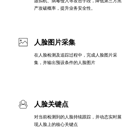
虚拟机、病毒侵入等攻击手段，降低第三方黑
实时整合文本、图像、PDF等多模态数据，生成高质量结构化报告
严格按照人工编排工作流对话，适用于严谨的业务流程
产攻破概率，提升业务安全性。
多智能体协作
可结合全网实时信息进行智能问答，能力丰富强大
支持自定义导入并官方预置多个子Agent,协同完成复杂 场景任务
人脸图片采集
AI云原生与一体机
在人脸检测及追踪过程中，完成人脸图片采
集，并输出预设条件的人脸图片
百度百舸·AI计算平台
销一体化AI应用
大模型训推一体化基础设施，十万卡大规模集群
原生产品
百度百舸一体机
政务大模型原生产品体系
搭载百舸异构计算平台，提供高效的异构资源管理
人脸关键点
千帆一体机
覆盖全场景的医疗AI生态
搭载千帆大模型工具链平台，内置文心与精选开源大模型
对当前检测到的人脸持续跟踪，并动态实时展
现人脸上的核心关键点
向量数据库
户全生命周期营销闭环
VectorDB 纯自研高性能、高性价比、生态丰富且即开即用