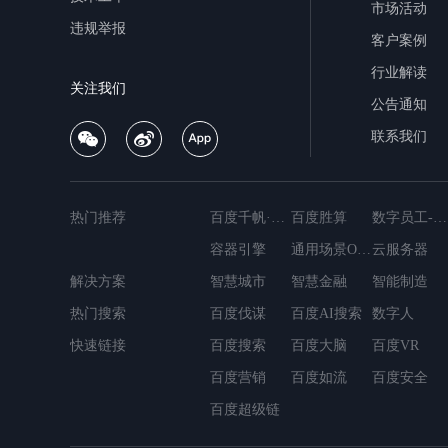
市场活动
违规举报
客户案例
行业解读
关注我们
公告通知
联系我们
热门推荐
百度千帆·大模型服务与Agent开发平台
百度胜算
数字员工-营销内容创作
容器引擎
通用场景OCR
云服务器
解决方案
MapReduce
智慧城市
智慧金融
简单消息服务
智能制造
轻量应用服务器
热门搜索
百度伐谋
数据仓库Palo
百度AI搜索
容器镜像服务
数字人
云数据库Do
快速链接
百度搜索
百度大脑
百度VR
百度营销
百度如流
百度安全
百度超级链