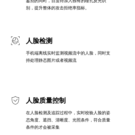
鉴别的同时，百度特加入独有的瞳孔反光识
零算法基础定制高精度AI模型
别，提升整体的攻击拒绝率指标。
全功能AI开发平台BML
提供一站式AI开发、训练及推理环境，
人脸检测
手机端离线实时监测视频流中的人脸，同时支
持处理静态图片或者视频流
AI安全护栏
多模态大模型的安全围栏，助力企业内容合规
MapReduce计算集群服务
供全托管的Hadoop/Spark计算集群服务，安全可靠
人脸质量控制
在人脸检测及追踪过程中，实时校验人脸的姿
态角度、遮挡、清晰度、光照条件，符合质量
条件的才会被采集