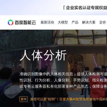
最新活动
大模型
产品
解决方案
定价
查看全部活动
进入千帆大模型平台
百度智能云全部产品
全部解决方案
了解定价
文档与社区
了解合作伙伴体系
进入服务与支持
云智一体3.0
人体分析
AI应用与智能体
精选活动
价格计算器
文档
关于合作伙伴
基础服务
市场活动
成为合作伙伴
增值服务-百度智能云
最佳实践
优惠上云
价格详情
开发者资源
新手专享
上云领万
百度千帆
精选推荐
精选推荐
自由搭配产品组合，轻松预估成本
了解定价模式，合理选
Hermes Agent应用部
百度千帆·大模型服务及Agent开发平台
我们的伙伴体系
代理销售伙伴
千帆AI应用开发者
以Agent为核心的一站式企业级大模型服务平台
云服务器品类特惠
新客限时体
自助工具
2026 百度AI开发者大会
大模型专家服务
智能中国 | 数字化转型进
DuClaw
行业解决方案
人工智能
云服务器2核4G低至39元/年
准确识别图像中的人体相关信息，提供人体检测与
企业数字员工9
提供常见使用问题快速解决通道
开启「万物一体」新纪元
提供常见使用问题快速解决通
联合央视聚焦企业数字化转型
一键部署DuClaw，零门
通用解决方案
百度伐谋
查询合作伙伴
解决方案销售伙伴
SDK中心
百度千帆
智能应用
性识别、行为分析、人像分割、手势识别、指尖检
免费试用体验馆
文心大模型
企业专享权
解决方案实践
智能助手
文心 Moment 大会
云专家服务
智能中国 | 标杆案例
云服务器 BCC
10分钟快速部署OpenC
或专有云服务器私有化部署多种产品形态，保障业
智能体
客悦
优秀伙伴展示
语音技术
技术合作伙伴
API平台
注册并完成实名认证，立即体验热门产品
权益礼包至高可
提供常见使用问题快速解决通道
文心大模型 5.0 正式版上线
一对一定制化支持服务
云智一体赋能千行百业
安全稳定，提供高弹性的
图像技术
文字识别
ERNIE 4.5 Turbo
ERNIE 5.1
快速搭建与AI Workf
数字员工-营销内容创作
精品案例展示
服务伙伴
示例代码中心
案例
展馆可以更”聪明”！百度大脑AI智慧场馆落地中国
人工智能热销榜
云推广大使
工单服务
企业支持计划
搜索能力登顶国内，预训练成本仅为业界6%
百度网盘企业版
人脸与人体
语言与知识
搭建私有知识库与AI
新购1元，AI能力引擎量包低至75折
推荐新客下单
数字员工-组件开放平台