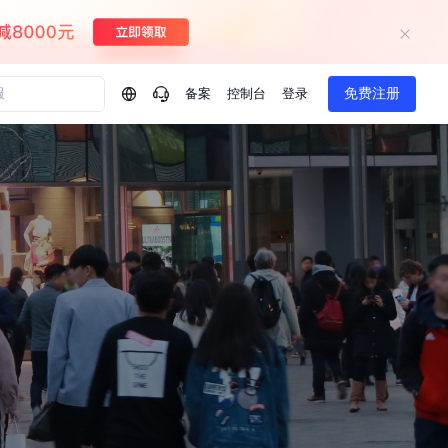
备案
控制台
登录
免费注册
问问AI助手
企业实名认证有什么福利？
如何免费试用百度智
方案
智慧政务
模型与应用
热门产品
一站式企业级大模型服务
AI体验中心
Dumate
业管理系统智能化升级
政务智能体的百度搜索解决方案
提供一站式、开箱即用的AI服务
百度搭子DuMate
百度智能云大模型系列课程
云服务器BCC
馈渠道
新动态
你的超级AI助手 真干活 用搭子
500+节免费观看 持续更新
工程大模型解决方案
智慧水务智能体解决方案
Duclaw
其他大模型
百度千帆·大模型服务及Agent开发平台
千帆大模型平台
诉渠道
了解
以Agent为核心的一站式企业级大模型服务平台
Deepseek-V4-Flash
文本生成模型，通过更小的模型参数与激活规模，提供更为快捷、经济的 API 服务
百度胜算·数据智能平台
企业实名认证专属权益
大模型专家服务
热门AI能力