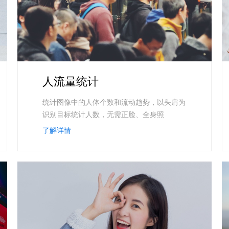
实时整合文本、图像、PDF等多模态数据，生成高质量结构化报告
严格按照人工编排工作流对话，适用于严谨的业务流程
多智能体协作
可结合全网实时信息进行智能问答，能力丰富强大
支持自定义导入并官方预置多个子Agent,协同完成复杂 场景任务
人流量统计
AI云原生与一体机
统计图像中的人体个数和流动趋势，以头肩为
百度百舸·AI计算平台
识别目标统计人数，无需正脸、全身照
销一体化AI应用
大模型训推一体化基础设施，十万卡大规模集群
了解详情
原生产品
百度百舸一体机
政务大模型原生产品体系
搭载百舸异构计算平台，提供高效的异构资源管理
千帆一体机
覆盖全场景的医疗AI生态
搭载千帆大模型工具链平台，内置文心与精选开源大模型
向量数据库
户全生命周期营销闭环
VectorDB 纯自研高性能、高性价比、生态丰富且即开即用