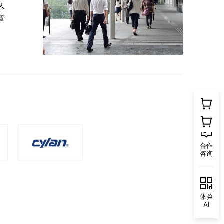
人
管
合作
咨询
体验
AI