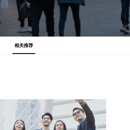
基于业务本体驱动的企业数据智能平台
百度智能云千帆AI原生应用商店
GLM-5.2
云服务器39元/年起，领万元券包
赋能企业AI原生应用创新
提供一站式、开箱即用的AI服务
近千款AI应用，解锁多元体验
文本生成模型，支持 1M 上下文，长程任务执行更稳定、工程规范遵循更可靠
百度伐谋
查看详情
查看详情
查看详情
态一站获取
全球领先的可商用自我演化超级智能体
kimi-k2.6
dOS生态适配
文本生成模型，同时支持文本、图片与视频输入，思考与非思考模式，对话与 Agent 任务
Hogee
企业一站式AI营销应用
Qwen3.5-397B-A17B
相关推荐
原生视觉语言模型，具备强大的代码生成与智能体能力，对于各类智能体场景具有良好的泛化性
百度一见视觉智能体平台
识别服务
云边协同、自主进化的视觉智能体平台
秒哒
模型开发
无代码应用搭建平台
百度千帆·大模型服务及Agent开发平台
RedClaw
以Agent为核心的一站式企业级大模型服务平台
万能AI助手，让想法直接发生
百度胜算·数据智能平台
基于业务本体驱动的企业数据智能平台
零门槛AI开发平台EasyDL