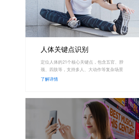
超3000万全行业词条，800万用户共吸纳
智能生成PPT
百度AI搜索
智能大纲汇总，文库资源沉淀
人体关键点识别
AI原生应用
定位人体的21个核心关键点，包含五官、脖
伐谋
百度智能云客悦
颈、四肢等，支持多人、大动作等复杂场景
全球领先的可商用自我演化超级智能体
大模型驱动的服务营
了解详情
秒哒
九州·政务大模型
无代码应用搭建平台
构建“1+1+5+∞”
百度智能云数字员工
百度智能云灵医
内容运营等8款数字员工焕新上线！免费体验！
医疗AI大模型，构建
百度一见
百战·数智营销
云边协同、自主进化的视觉智能体平台
赋能合作伙伴打造客