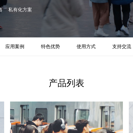
数亿用户验证的企业数字资产管理平台，集智能管理、多人协作、大文件极速传输于一体
18 种格式解析，结构化输出文档关键信息
生态伙伴方案
端到端语音语言大模型
格
私有化方案
公告通知
线索转化入口
课程
国内短信套餐包
更强的深度思考能力
考试中心
基于Cross-Attention跨模态语音大模型，体验超拟人对话
看图识万物
船舶与海洋工程大模型解决方案
产品公告与服务动
大模型系列课程一站观看
企业首购限时0.99元起
，计算密集型应用专享
视觉+多模态大模型，万物精准识别
大模型语音合成
BaiduLinuxClou
政务智能体的百度搜索解决方案
在事实性、指令遵循、智能体等能力上均有显著提升
音色具备更高的自然度、丰富的情感表达等特点
智能文档分析
能源行业企业管理系统智能化升级解决方案
生态适配指南
提供官网搭建、web应用搭建、云上学习和测试等场景的服务
文心大模型驱动，一站式文档处理
大模型声音复刻
应用案例
特色优势
使用方式
支持交流
先进、高效的文档解析模型，专为文档元素识别设计
录制5秒音频，即可极速复刻音色
智慧水务智能体解决方案
生态兼容性全景图
文字识别
拓展的云存储服务
覆盖多种场景、多种语言的高精度整图文字检测和
图像增强
产品列表
地址和公网带宽，增加用户使用弹性
去雾增强放大，重建高清无损图像
Agent开发工具链
大模型声音复刻
体验AI方案
丰富的Agent开发工具、一站式创建
面向企业客户在游戏、营销、直播、办公等场景提供高效稳定的一站式解决方案
基于大模型zero-shot技术，随时随地录制数秒音频
自主规划Agent
内置多种AI助手常见能力，深入理解用户意图，智能调度多种MCP工具
自主思考并规划任务，适用于基础或日常的业务流程
工作流Agent