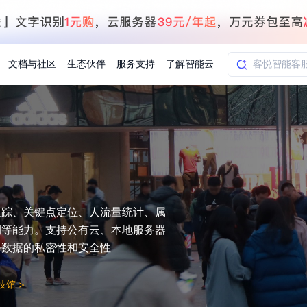
文档与社区
生态伙伴
服务支持
了解智能云
AI应用方案
智慧工业
知一
合作伙伴赋能
学习认证
行业解读
千帆社区
AI赋能
企服推荐
千帆AI加速器
联系我们
新闻动态
元新购券
全栈AI能力赋能应用开发
百度搭子DuMate
择计费模式
署
百度千帆·大模型服务及Agent开发平台
能源行业企
中心
合作伙伴培训
实践案例
线上大模型案例课程
你的超级AI助手 真干活 用搭子
验
域名注册服务
行时
培训认证
行业白皮书
我要建议
最新资讯
端到端语音语言大模型
追踪、关键点定位、人流量统计、属
.9元
.COM域名注册29元起
道
学练考认一站式平台
权威、全面的行业报告解读
产品及服务官方反
百度智能云业内最
槛部署7x24小时个人超级助手
基于跨模态大模型，体验超拟人对话
快速搭建企业AI知识库问答平台
客悦智能客服
船舶与海洋
合作伙伴课程中心
千帆杯AI参赛作品
线上产品实操课程
测等能力。支持公有云、本地服务器
益
智能商标注册
课程学习
分析师报告
我要投诉
公告通知
大模型语音合成
law
百度百舸AI算力管理
务数据的私密性和安全性
合作伙伴人才认证
线下培育
减6000元
首购275元，多买多省
全场景课程体系
权威机构云市场趋势解读
产品及服务官方投
最新公告通知及时
云计算服务
大模型升级语音合成，音色更自然
PP-StructureV3
low 编排平台
飞桨企业赋能
人才认证
科技馆
>
限时招募中
建站特惠
多模态基础大模型，去幻觉、逻辑推理和代码能力明显增强
高效文档解析模型，复杂结构和多栏布局文档处理优势显著
大模型文档解析
信息公告
助手
返利 最高8万元
企业首购SSL证书5折
学习中心