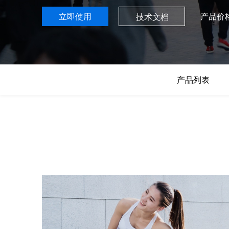
7 × 24 小时在线提供服务
复杂业务专属支持
AI原生应用商店
云市场
新手入门
ERNIE X1 Turbo
DeepSeek-V4
云计算
立即使用
产品价
技术文档
搭建官网在线客服与
大模型增值服务上新
免费大模型
云服务器BCC
具备更长的思维链，
结构创新和超高上下文效率、Agent 能力得到专项优化
GPU云服务器
计算
特惠榜单
存储
网站建设
入门指南
工信部教考中心大模型证书6折
入门到进阶，
配备GPU的云端服务器
ERNIE X1.1
语音识别
ERNIE 5.0-正式版
网络
数据库
营销服务
安全服务
最佳实践
原生全模态大模型，基础能力全面升级
轻量应用服务器
大数据
容器
人脸识别
行业智能
企业应用
PaddleOCR-VL
ERNIE 4.5 Turbo VL
安全
CDN与边缘
产品列表
文字识别
全新多模理解模型，图片理解、创作、翻译、代码等能力显著
分析决策
公司服务
管理运维
混合云
对象存储BOS
图像识别
稳定、安全、高效、高可
操作系统
智能办公
人工智能
ARM云
弹性公网IP
MCP及Agent开发
应用产品
生活休闲
API商城
为用户访问公网提供IP
智能应用
行业应用
MCP组件
精选Agent
视频云平台
企业服务
百度云手机
聚合优质工具与MCP服务
官方能力直达，快速
地图服务
百度搜索
全能AI助手
25年搜索沉淀，权威高质多模态信源
百度百科
深度研究Agent