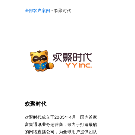
百
全部客户案例
-
欢聚时代
度
智
能
云
最
新
活
动
产
品
解
欢聚时代
决
方
欢聚时代成立于2005年4月，国内首家
案
富集通讯业务运营商，致力于打造最酷
企
的网络直播公司，为全球用户提供团队
业