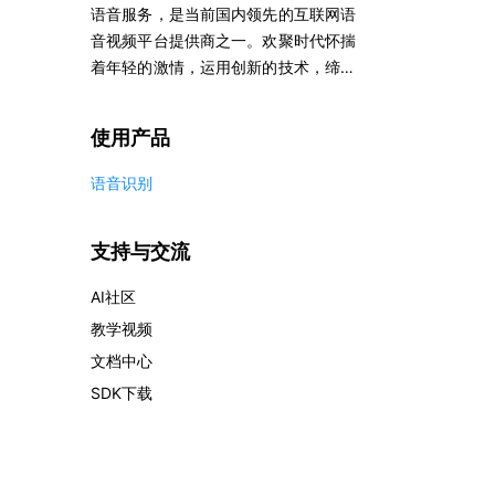
语音服务，是当前国内领先的互联网语
服
务
音视频平台提供商之一。欢聚时代怀揣
云
着年轻的激情，运用创新的技术，缔造
市
覆盖全球的富集通讯服务。
场
使用产品
合
作
语音识别
与
生
态
支持与交流
开
发
AI社区
者
教学视频
服
务
文档中心
与
SDK下载
支
持
了
解