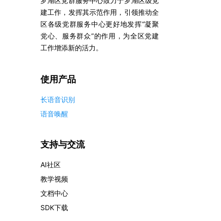
罗湖区党群服务中心致力于罗湖区级党
案
建工作，发挥其示范作用，引领推动全
企
区各级党群服务中心更好地发挥“凝聚
业
党心、服务群众”的作用，为全区党建
服
务
工作增添新的活力。
云
市
使用产品
场
合
长语音识别
作
与
语音唤醒
生
态
支持与交流
开
发
AI社区
者
服
教学视频
务
文档中心
与
SDK下载
支