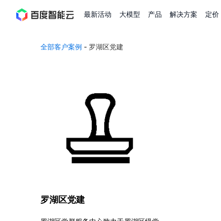
最新活动
大模型
产品
解决方案
定价
百
全部客户案例
-
罗湖区党建
度
智
能
云
最
新
活
动
产
品
解
罗湖区党建
决
方