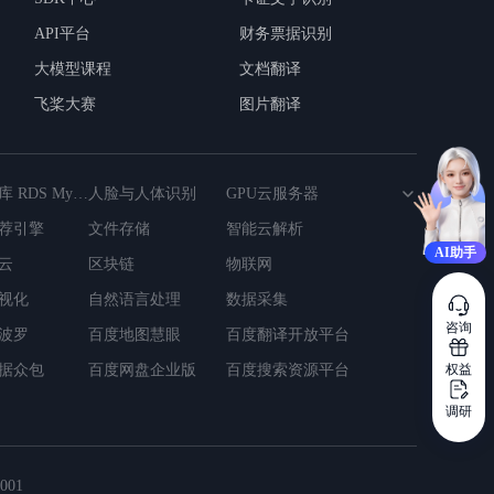
API平台
财务票据识别
大模型课程
文档翻译
飞桨大赛
图片翻译
云数据库 RDS MySQL版
人脸与人体识别
GPU云服务器
荐引擎
文件存储
智能云解析
AI助手
衡
云
对象存储
区块链
云虚拟主机
物联网
视化
自然语言处理
数据采集
咨询
波罗
百度地图慧眼
百度翻译开放平台
权益
据众包
百度网盘企业版
百度搜索资源平台
调研
01