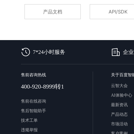
智能大纲汇总，文库资源沉淀
产品文档
API/SDK
AI原生应用
关
伐谋
百度智能云客悦
于
7*24小时服务
企业
全球领先的可商用自我演化超级智能体
大模型驱动的服务营
智
秒哒
九州·政务大模型
能
无代码应用搭建平台
构建“1+1+5+∞”
云
售前咨询热线
关于百度智
百
百度智能云数字员工
百度智能云灵医
400-920-8999转1
云智大会
度
内容运营等8款数字员工焕新上线！免费体验！
医疗AI大模型，构建
智
AI体验中心
能
售前在线咨询
百度一见
百战·数智营销
最新资讯
云
售后智能助手
云边协同、自主进化的视觉智能体平台
赋能合作伙伴打造客
2.0
产品动态
云
技术工单
市场活动
智
违规举报
技
客户案例