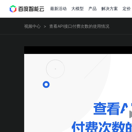
最新活动
大模型
产品
解决方案
定价
查看全部活动
进入千帆大模型平台
百度智能云全部产品
全部解决方案
了解定价
文档与社区
了解合作伙伴体系
进入服务与支持
云智一体3.0
视频中心
查看API接口付费次数的使用情况
AI应用与智能体
精选活动
价格计算器
文档
关于合作伙伴
基础服务
市场活动
成为合作伙伴
增值服务-百度智能云
最佳实践
优惠上云
价格详情
开发者资源
新手专享
上云领万
百度千帆
精选推荐
精选推荐
自由搭配产品组合，轻松预估成本
了解定价模式，合理选
Hermes Agent应用部
百度千帆·大模型服务及Agent开发平台
我们的伙伴体系
代理销售伙伴
千帆AI应用开发者
以Agent为核心的一站式企业级大模型服务平台
云服务器品类特惠
新客限时体
自助工具
2026 百度AI开发者大会
大模型专家服务
智能中国 | 数字化转型进
DuClaw
行业解决方案
人工智能
云服务器2核4G低至39元/年
企业数字员工9
提供常见使用问题快速解决通道
开启「万物一体」新纪元
提供常见使用问题快速解决通
联合央视聚焦企业数字化转型
一键部署DuClaw，零门
通用解决方案
百度伐谋
查询合作伙伴
解决方案销售伙伴
SDK中心
百度千帆
智能应用
免费试用体验馆
文心大模型
企业专享权
解决方案实践
智能助手
文心 Moment 大会
云专家服务
智能中国 | 标杆案例
云服务器 BCC
10分钟快速部署OpenC
客悦
优秀伙伴展示
技术合作伙伴
API平台
智能体
语音技术
注册并完成实名认证，立即体验热门产品
权益礼包至高可
提供常见使用问题快速解决通道
文心大模型 5.0 正式版上线
一对一定制化支持服务
云智一体赋能千行百业
安全稳定，提供高弹性的
图像技术
文字识别
ERNIE 4.5 Turbo
ERNIE 5.1
快速搭建与AI Workf
数字员工-营销内容创作
精品案例展示
服务伙伴
示例代码中心
人工智能热销榜
云推广大使
工单服务
企业支持计划
搜索能力登顶国内，预训练成本仅为业界6%
百度网盘企业版
人脸与人体
语言与知识
搭建私有知识库与AI
新购1元，AI能力引擎量包低至75折
推荐新客下单
数字员工-组件开放平台
7 × 24 小时在线提供服务
复杂业务专属支持
AI原生应用商店
云市场
新手入门
ERNIE X1 Turbo
DeepSeek-V4
云计算
搭建官网在线客服与
大模型增值服务上新
免费大模型
云服务器BCC
具备更长的思维链，
结构创新和超高上下文效率、Agent 能力得到专项优化
GPU云服务器
特惠榜单
网站建设
入门指南
计算
存储
工信部教考中心大模型证书6折
入门到进阶，