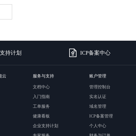
可结合全网实时信息进行智能问答，能力丰富强大
支持自定义导入并官方预置多个子Agent,协同完成复杂 场景任务
AI云原生与一体机
百度百舸·AI计算平台
支持计划
ICP备案中心
销一体化AI应用
大模型训推一体化基础设施，十万卡大规模集群
原生产品
百度百舸一体机
政务大模型原生产品体系
搭载百舸异构计算平台，提供高效的异构资源管理
能云
服务与支持
账户管理
千帆一体机
文档中心
管理控制台
覆盖全场景的医疗AI生态
搭载千帆大模型工具链平台，内置文心与精选开源大模型
入门指南
实名认证
向量数据库
工单服务
域名管理
户全生命周期营销闭环
VectorDB 纯自研高性能、高性价比、生态丰富且即开即用
健康看板
ICP备案管理
企业支持计划
个人中心
专家服务
财务与订单