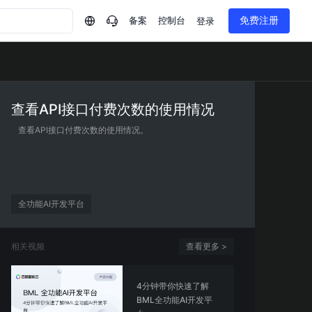
备案
控制台
免费注册
登录
问问AI助手
企业实名认证有什么福利？
如何免费试用百度智
查看API接口付费次数的使用情况
方案
智慧政务
模型与应用
一站式企业级大模型服务
热门产品
查看API接口付费次数的使用情况。
AI体验中心
Dumate
业管理系统智能化升级
政务智能体的百度搜索解决方案
提供一站式、开箱即用的AI服务
百度搭子DuMate
百度智能云大模型系列课程
云服务器BCC
馈渠道
新动态
你的超级AI助手 真干活 用搭子
500+节免费观看 持续更新
工程大模型解决方案
智慧水务智能体解决方案
Duclaw
其他大模型
百度千帆·大模型服务及Agent开发平台
全功能AI开发平台
千帆大模型平台
诉渠道
了解
以Agent为核心的一站式企业级大模型服务平台
Deepseek-V4-Flash
相关视频
查看更多 >
文本生成模型，通过更小的模型参数与激活规模，提供更为快捷、经济的 API 服务
百度胜算·数据智能平台
企业实名认证专属权益
大模型专家服务
热门AI能力
基于业务本体驱动的企业数据智能平台
百度智能云千帆AI原生应用商店
GLM-5.2
云服务器39元/年起，领万元券包
赋能企业AI原生应用创新
提供一站式、开箱即用的AI服务
4分钟带你快速了解
近千款AI应用，解锁多元体验
文本生成模型，支持 1M 上下文，长程任务执行更稳定、工程规范遵循更可靠
百度伐谋
BML全功能AI开发平
查看详情
查看详情
查看详情
态一站获取