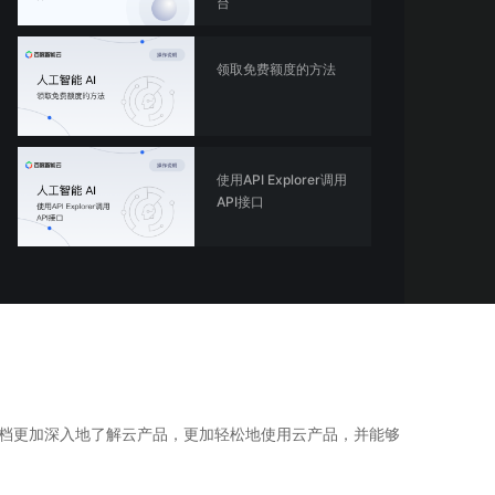
台
全球领先的可商用自我演化超级智能体
kimi-k2.6
dOS生态适配
文本生成模型，同时支持文本、图片与视频输入，思考与非思考模式，对话与 Agent 任务
Hogee
领取免费额度的方法
企业一站式AI营销应用
Qwen3.5-397B-A17B
原生视觉语言模型，具备强大的代码生成与智能体能力，对于各类智能体场景具有良好的泛化性
百度一见视觉智能体平台
识别服务
云边协同、自主进化的视觉智能体平台
使用API Explorer调用
API接口
秒哒
模型开发
无代码应用搭建平台
百度千帆·大模型服务及Agent开发平台
RedClaw
以Agent为核心的一站式企业级大模型服务平台
万能AI助手，让想法直接发生
百度胜算·数据智能平台
基于业务本体驱动的企业数据智能平台
零门槛AI开发平台EasyDL
档更加深入地了解云产品，更加轻松地使用云产品，并能够
零算法基础定制高精度AI模型
全功能AI开发平台BML