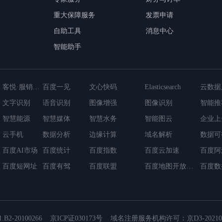
重大保障服务
发票申请
自助工具
消息中心
智能助手
客悦·服销一体化应用
百度一见
文心快码
Elasticsearch
文字识别
语音识别
图像增强
图像识别
智能推
智慧能源
智能视联网平台
智慧媒体
云数据库GaiaDB-X
日志服务
智慧水务
消息服务
智能图云
负载均
企业上
cDB
云手机
超级链BaaS平台
数据分析
云原生微服务应用平台
边缘计算
域名解析
数据可
百度AI市场
百度统计
百度指数
百度云加速
百度阿
百度短网址
百度有驾
百度联盟
百度地图开放平台
百度数
-20100266
京ICP证030173号
域名注册服务机构许可：京D3-202100