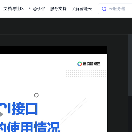
文档与社区
生态伙伴
服务支持
了解智能云
AI应用方案
智慧工业
知一
合作伙伴赋能
学习认证
行业解读
千帆社区
AI赋能
企服推荐
千帆AI加速器
联系我们
新闻动态
元新购券
全栈AI能力赋能应用开发
百度搭子DuMate
择计费模式
署
百度千帆·大模型服务及Agent开发平台
能源行业企
中心
合作伙伴培训
实践案例
线上大模型案例课程
你的超级AI助手 真干活 用搭子
验
域名注册服务
行时
培训认证
行业白皮书
我要建议
最新资讯
端到端语音语言大模型
.9元
.COM域名注册29元起
道
学练考认一站式平台
权威、全面的行业报告解读
产品及服务官方反
百度智能云业内最
槛部署7x24小时个人超级助手
基于跨模态大模型，体验超拟人对话
快速搭建企业AI知识库问答平台
客悦智能客服
船舶与海洋
合作伙伴课程中心
千帆杯AI参赛作品
线上产品实操课程
益
智能商标注册
课程学习
分析师报告
我要投诉
公告通知
大模型语音合成
law
百度百舸AI算力管理
合作伙伴人才认证
线下培育
减6000元
首购275元，多买多省
全场景课程体系
权威机构云市场趋势解读
产品及服务官方投
最新公告通知及时
云计算服务
大模型升级语音合成，音色更自然
PP-StructureV3
low 编排平台
飞桨企业赋能
人才认证
限时招募中
建站特惠
多模态基础大模型，去幻觉、逻辑推理和代码能力明显增强
高效文档解析模型，复杂结构和多栏布局文档处理优势显著
大模型文档解析
信息公告
助手
返利 最高8万元
企业首购SSL证书5折
学习中心
数亿用户验证的企业数字资产管理平台，集智能管理、多人协作、大文件极速传输于一体
18 种格式解析，结构化输出文档关键信息
生态伙伴方案
端到端语音语言大模型
公告通知
线索转化入口
课程
国内短信套餐包
更强的深度思考能力
考试中心
基于Cross-Attention跨模态语音大模型，体验超拟人对话
看图识万物
船舶与海洋工程大模型解决方案
产品公告与服务动
大模型系列课程一站观看
企业首购限时0.99元起