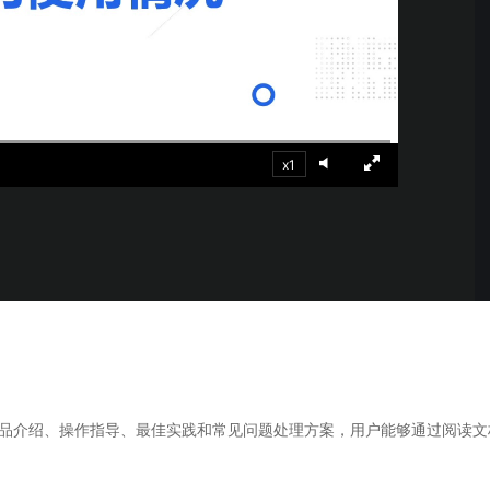
，计算密集型应用专享
视觉+多模态大模型，万物精准识别
大模型语音合成
BaiduLinuxClou
政务智能体的百度搜索解决方案
在事实性、指令遵循、智能体等能力上均有显著提升
音色具备更高的自然度、丰富的情感表达等特点
智能文档分析
能源行业企业管理系统智能化升级解决方案
生态适配指南
提供官网搭建、web应用搭建、云上学习和测试等场景的服务
文心大模型驱动，一站式文档处理
大模型声音复刻
先进、高效的文档解析模型，专为文档元素识别设计
录制5秒音频，即可极速复刻音色
智慧水务智能体解决方案
生态兼容性全景图
文字识别
拓展的云存储服务
覆盖多种场景、多种语言的高精度整图文字检测和
x1
图像增强
地址和公网带宽，增加用户使用弹性
去雾增强放大，重建高清无损图像
Agent开发工具链
大模型声音复刻
体验AI方案
丰富的Agent开发工具、一站式创建
面向企业客户在游戏、营销、直播、办公等场景提供高效稳定的一站式解决方案
基于大模型zero-shot技术，随时随地录制数秒音频
自主规划Agent
内置多种AI助手常见能力，深入理解用户意图，智能调度多种MCP工具
自主思考并规划任务，适用于基础或日常的业务流程
工作流Agent
品介绍、操作指导、最佳实践和常见问题处理方案，用户能够通过阅读文
实时整合文本、图像、PDF等多模态数据，生成高质量结构化报告
严格按照人工编排工作流对话，适用于严谨的业务流程
多智能体协作