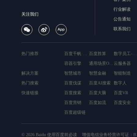
术
行业解读
论
关注我们
坛
公告通知
行
联系我们
业
白
皮
书
热门推荐
百度千帆·大模型服务与Agent开发平台
百度胜算
数字员工-营销内容创作
智
容器引擎
通用场景OCR
云服务器
能
云
解决方案
MapReduce
智慧城市
智慧金融
简单消息服务
智能制造
轻量应用服务器
公
热门搜索
百度伐谋
数据仓库Palo
百度AI搜索
容器镜像服务
数字人
云数据库Do
告
快速链接
百度搜索
百度大脑
百度VR
最
新
百度营销
百度如流
百度安全
资
百度超级链
讯
客
户
案
© 2026 Baidu
使用百度前必读
增值电信业务经营许可证：B1.B2