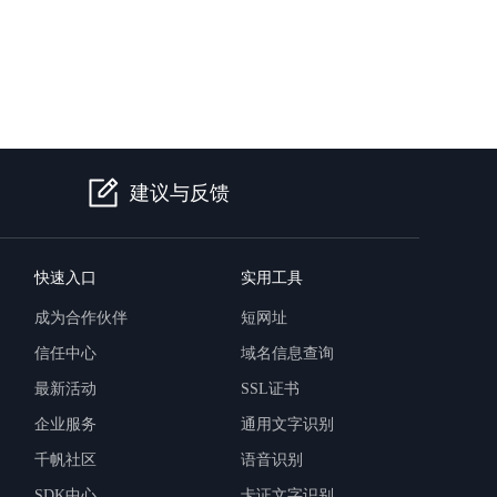
提供一站式AI开发、训练及推理环境，
AI安全护栏
建议与反馈
多模态大模型的安全围栏，助力企业内容合规
MapReduce计算集群服务
供全托管的Hadoop/Spark计算集群服务，安全可靠
快速入口
实用工具
成为合作伙伴
短网址
信任中心
域名信息查询
最新活动
SSL证书
企业服务
通用文字识别
千帆社区
语音识别
SDK中心
卡证文字识别