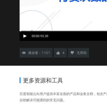
配备GPU的云端服务器
ERNIE X1.1
语音识别
ERNIE 5.0-正式版
网络
数据库
营销服务
安全服务
最佳实践
原生全模态大模型，基础能力全面升级
轻量应用服务器
大数据
容器
人脸识别
行业智能
企业应用
PaddleOCR-VL
ERNIE 4.5 Turbo VL
安全
CDN与边缘
文字识别
全新多模理解模型，图片理解、创作、翻译、代码等能力显著
分析决策
公司服务
管理运维
混合云
对象存储BOS
图像识别
稳定、安全、高效、高可
00:00
01:30
/
操作系统
智能办公
人工智能
ARM云
弹性公网IP
MCP及Agent开发
应用产品
生活休闲
API商城
为用户访问公网提供IP
播放量：
1101
4
无帮助
智能应用
行业应用
MCP组件
精选Agent
视频云平台
企业服务
百度云手机
聚合优质工具与MCP服务
官方能力直达，快速
地图服务
百度搜索
全能AI助手
更多资源和工具
25年搜索沉淀，权威高质多模态信源
百度百科
深度研究Agent
百度智能云向用户提供丰富全面的产品和业务文档，包含产
超3000万全行业词条，800万用户共吸纳
自助解决可能遇到的常见问题。
智能生成PPT
百度AI搜索