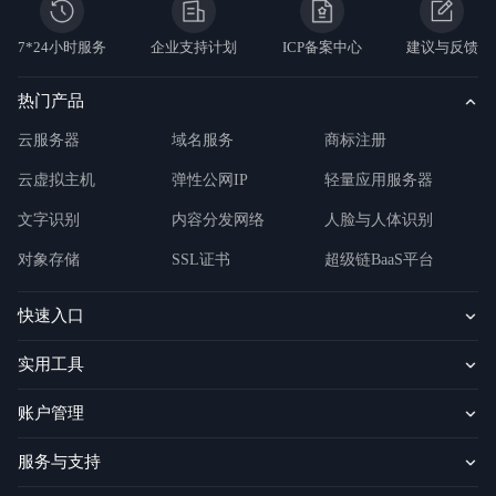
于
智
能
7*24小时服务
企业支持计划
ICP备案中心
建议与反馈
云
百
热门产品
度
智
云服务器
域名服务
商标注册
能
云
2.0
云虚拟主机
弹性公网IP
轻量应用服务器
云
智
文字识别
内容分发网络
人脸与人体识别
技
术
对象存储
SSL证书
超级链BaaS平台
论
坛
行
快速入口
业
白
实用工具
皮
书
智
账户管理
能
云
公
服务与支持
告