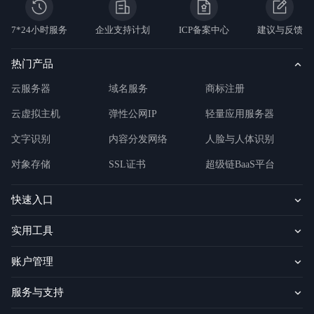
于
智
能
7*24小时服务
企业支持计划
ICP备案中心
建议与反馈
云
百
热门产品
度
智
云服务器
域名服务
商标注册
能
云
2.0
云虚拟主机
弹性公网IP
轻量应用服务器
云
智
文字识别
内容分发网络
人脸与人体识别
技
术
对象存储
SSL证书
超级链BaaS平台
论
坛
行
快速入口
业
白
实用工具
皮
书
智
账户管理
能
云
公
服务与支持
告